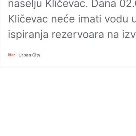
naselju Kličevac. Dana 02
Kličevac neće imati vodu 
ispiranja rezervoara na iz
Urban City