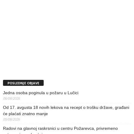
POSLEDNJE OBJAVE
Jedna osoba poginula u požaru u Lučici
06/08/2026
Od 17. avgusta 18 novih lekova na recept o trošku države, građani
će plaćati znatno manje
05/08/2026
Radovi na glavnoj raskrsnici u centru Požarevca, privremeno