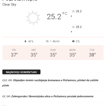
Clear Sky
25.2
°
C
25.2
°
25.2
°
46%
1.4kmh
0%
FRI
SAT
SUN
MON
TUE
37
°
35
°
35
°
35
°
38
°
NAJNOVIJI KOMENTARI
ccc
on
Objavljen termin suzbijanja komaraca u Požarevcu, pčelari da zaštite
pčele
cc
on
Zelengorska i Nevesinjska ulica u Požarevcu postale jednosmerne