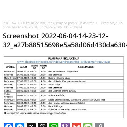
POČETNA
ED Požarevac: Isključenja struje od ponedeljka do srede
Screenshot_2022-
06-04-14-23-12-32_a27b88515698e5a58d06d430da63049d
Screenshot_2022-06-04-14-23-12-
32_a27b88515698e5a58d06d430da630