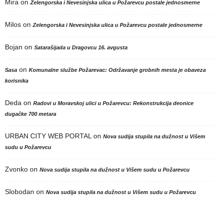
Mira
on
Zelengorska i Nevesinjska ulica u Požarevcu postale jednosmerne
Milos
on
Zelengorska i Nevesinjska ulica u Požarevcu postale jednosmerne
Bojan
on
Satarašijada u Dragovcu 16. avgusta
on
Sasa
Komunalne službe Požarevac: Održavanje grobnih mesta je obaveza
korisnika
Deda
on
Radovi u Moravskoj ulici u Požarevcu: Rekonstrukcija deonice
dugačke 700 metara
URBAN CITY WEB PORTAL
on
Nova sudija stupila na dužnost u Višem
sudu u Požarevcu
Zvonko
on
Nova sudija stupila na dužnost u Višem sudu u Požarevcu
Slobodan
on
Nova sudija stupila na dužnost u Višem sudu u Požarevcu