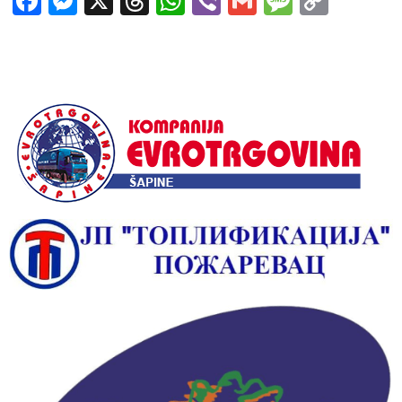
Facebook
Messenger
X
Threads
WhatsApp
Viber
Gmail
Messag
Copy
Link