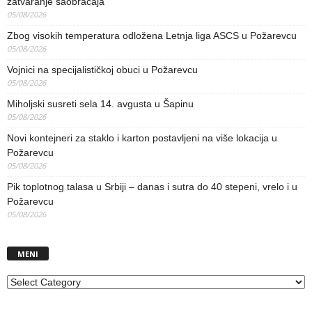
zatvaranje saobraćaja
05/08/2026
Zbog visokih temperatura odložena Letnja liga ASCS u Požarevcu
05/08/2026
Vojnici na specijalističkoj obuci u Požarevcu
05/08/2026
Miholjski susreti sela 14. avgusta u Šapinu
05/08/2026
Novi kontejneri za staklo i karton postavljeni na više lokacija u
Požarevcu
05/08/2026
Pik toplotnog talasa u Srbiji – danas i sutra do 40 stepeni, vrelo i u
Požarevcu
05/08/2026
MENI
MENI