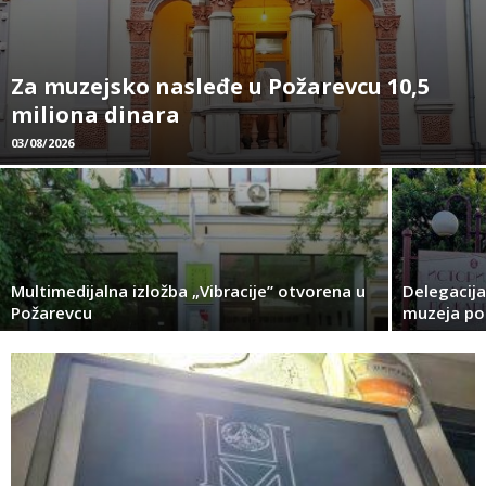
Za muzejsko nasleđe u Požarevcu 10,5
miliona dinara
03/08/2026
Multimedijalna izložba „Vibracije” otvorena u
Delegacij
Požarevcu
muzeja pos