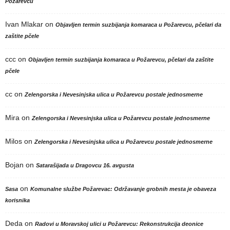
Požarevcu
Ivan Mlakar
on
Objavljen termin suzbijanja komaraca u Požarevcu, pčelari da
zaštite pčele
ccc
on
Objavljen termin suzbijanja komaraca u Požarevcu, pčelari da zaštite
pčele
cc
on
Zelengorska i Nevesinjska ulica u Požarevcu postale jednosmerne
Mira
on
Zelengorska i Nevesinjska ulica u Požarevcu postale jednosmerne
Milos
on
Zelengorska i Nevesinjska ulica u Požarevcu postale jednosmerne
Bojan
on
Satarašijada u Dragovcu 16. avgusta
on
Sasa
Komunalne službe Požarevac: Održavanje grobnih mesta je obaveza
korisnika
Deda
on
Radovi u Moravskoj ulici u Požarevcu: Rekonstrukcija deonice