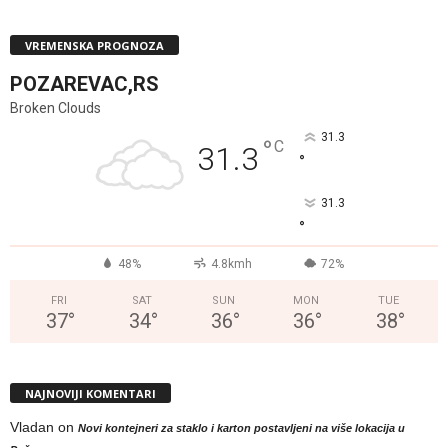
VREMENSKA PROGNOZA
POZAREVAC,RS
Broken Clouds
31.3
°
C
31.3
°
31.3
°
48%
4.8kmh
72%
FRI
SAT
SUN
MON
TUE
37
°
34
°
36
°
36
°
38
°
NAJNOVIJI KOMENTARI
Vladan
on
Novi kontejneri za staklo i karton postavljeni na više lokacija u