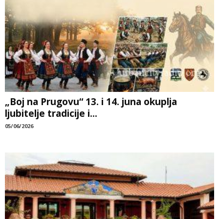
„Boj na Prugovu“ 13. i 14. juna okuplja
ljubitelje tradicije i...
05/06/2026