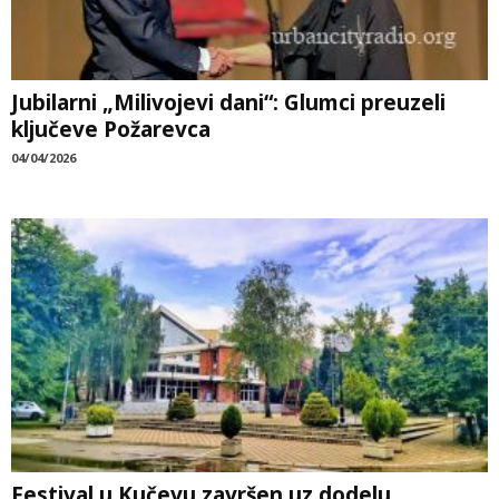
Jubilarni „Milivojevi dani“: Glumci preuzeli
ključeve Požarevca
04/04/2026
Festival u Kučevu završen uz dodelu