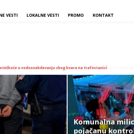
NE VESTI
LOKALNE VESTI
PROMO
KONTAKT
icija kreće u pojačanu kontrolu ugostiteljskih objekata u Požarevcu
Komunalna milici
pojačanu kontro