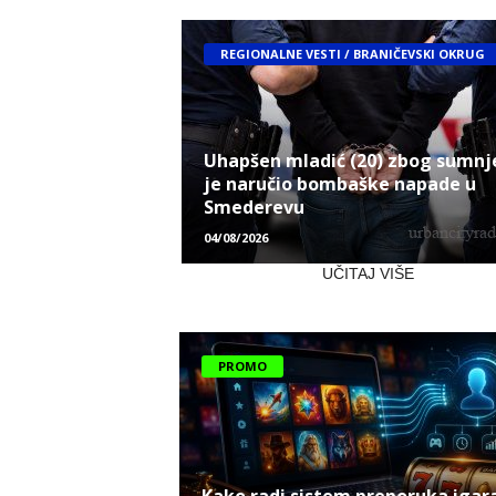
REGIONALNE VESTI / BRANIČEVSKI OKRUG
Uhapšen mladić (20) zbog sumnj
je naručio bombaške napade u
Smederevu
04/08/2026
UČITAJ VIŠE
PROMO