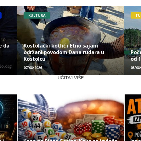
KULTURA
TU
e da
Kostolački kotlić i Etno sajam
održani povodom Dana rudara u
Poče
Kostolcu
od 1
07/08/2026
03/08
UČITAJ VIŠE