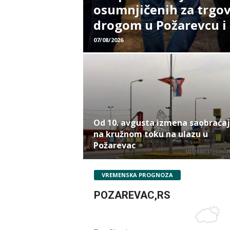
osumnjičenih za trgo
drogom u Požarevcu i
07/08/2026
Od 10. avgusta izmena saobraća
na kružnom toku na ulazu u
Požarevac
VREMENSKA PROGNOZA
POZAREVAC,RS