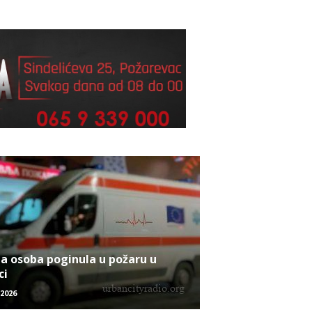
a osoba poginula u požaru u
ci
/2026