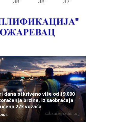
38
°
38
°
37
°
ri dana otkriveno više od 19.000
oračenja brzine, iz saobraćaja
jučena 273 vozača
/2026