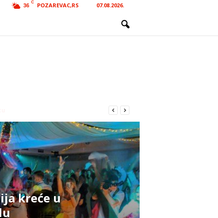
C
POZAREVAC,RS
07.08.2026.
36
ja kreće u
lu