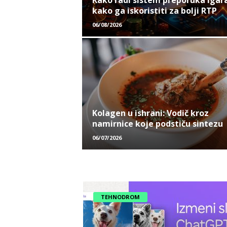
Kako radi sistem preporuka igara
kako ga iskoristiti za bolji RTP
06/08/2026
Kolagen u ishrani: Vodič kroz
namirnice koje podstiču sintezu
06/07/2026
TEHNODROM