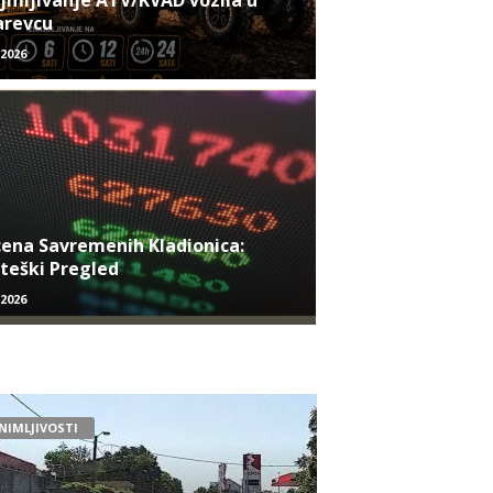
jmljivanje ATV/KVAD vozila u
arevcu
/2026
ena Savremenih Kladionica:
teški Pregled
/2026
NIMLJIVOSTI