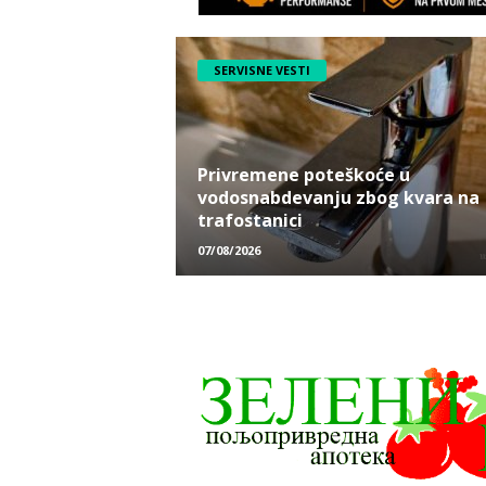
SERVISNE VESTI
Privremene poteškoće u
vodosnabdevanju zbog kvara na
trafostanici
07/08/2026