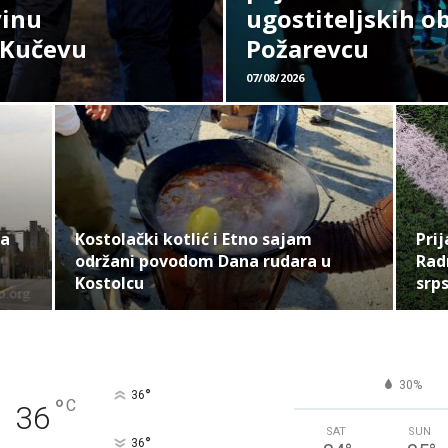
vinu
ugostiteljskih o
 Kučevu
Požarevcu
07/08/2026
ja
Kostolački kotlić i Etno sajam
Prij
održani povodom Dana rudara u
Rad
Kostolcu
srp
30%
°
36
°
C
36
SAT
SUN
°
36