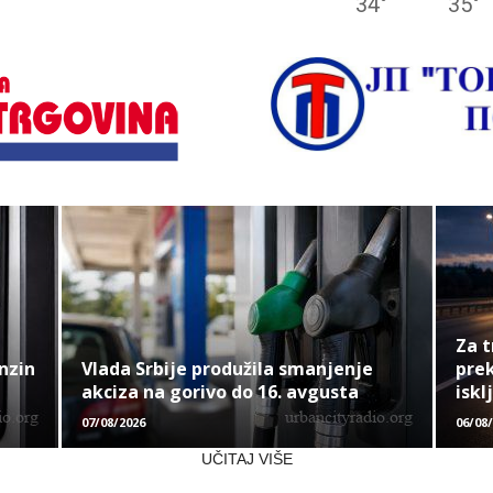
34
°
35
°
Za t
nzin
Vlada Srbije produžila smanjenje
prek
akciza na gorivo do 16. avgusta
iskl
07/08/2026
06/08
UČITAJ VIŠE