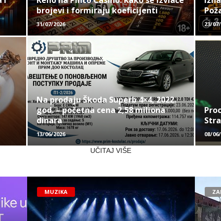
 i
Keno na Pinco Casino: Kako se izvlače
Izna
brojevi i formiraju koeficijenti
Pož
31/07/2026
23/07
Na prodaju Škoda Superb 4×4, 2022.
god. – početna cena 2,58 miliona
Proc
dinara
Stra
13/06/2026
08/06
UČITAJ VIŠE
MUZIKA
ZA