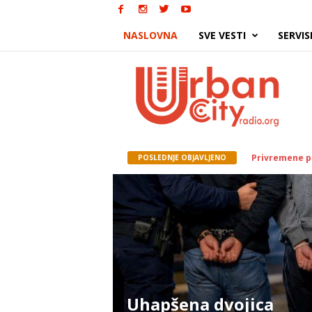
NASLOVNA
SVE VESTI
SERVIS
Urban
City
Komunalna mil
POSLEDNJE OBJAVLJENO
Uhapšena dvojica