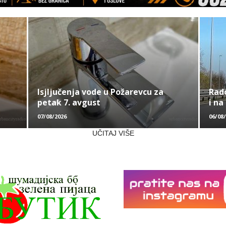
Isjljučenja vode u Požarevcu za
Rad
petak 7. avgust
i na
07/08/2026
06/08
UČITAJ VIŠE