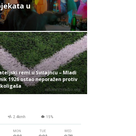
bjekata u
ateljski remi u Svilajncu – Mladi
nik 1926 ostao neporažen protiv
skoligaša
2.4kmh
15%
MON
TUE
WED