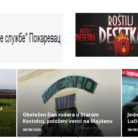
u
Obeležen Dan rudara u Starom
Jedn
Kostolcu, položeni venci na Majdanu
Luči
06/08/2026
06/08