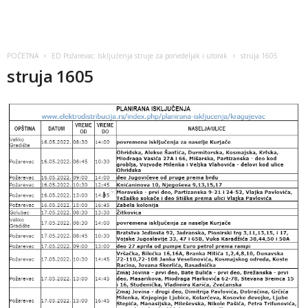
POČETNA
ED Požarevac: Isključenja struje za ponedeljak i utorak
struja 1605
struja 1605