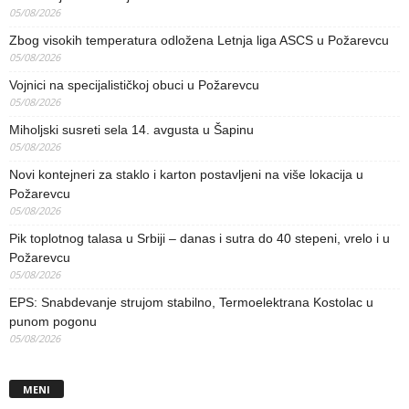
05/08/2026
Zbog visokih temperatura odložena Letnja liga ASCS u Požarevcu
05/08/2026
Vojnici na specijalističkoj obuci u Požarevcu
05/08/2026
Miholjski susreti sela 14. avgusta u Šapinu
05/08/2026
Novi kontejneri za staklo i karton postavljeni na više lokacija u
Požarevcu
05/08/2026
Pik toplotnog talasa u Srbiji – danas i sutra do 40 stepeni, vrelo i u
Požarevcu
05/08/2026
EPS: Snabdevanje strujom stabilno, Termoelektrana Kostolac u
punom pogonu
05/08/2026
MENI