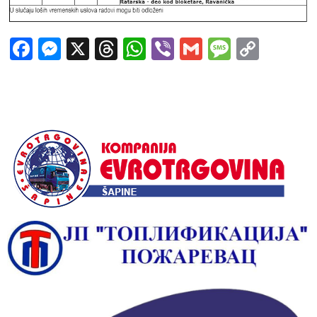
Facebook
Messenger
X
Threads
WhatsApp
Viber
Gmail
Messag
Copy
Link