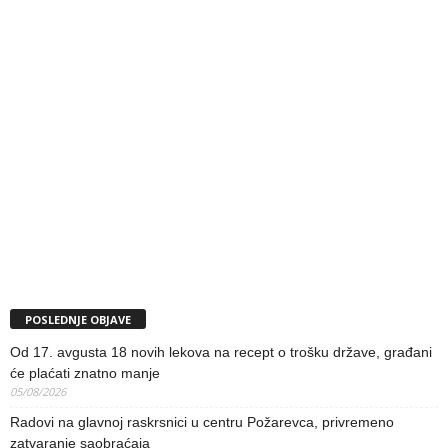
POSLEDNJE OBJAVE
Od 17. avgusta 18 novih lekova na recept o trošku države, građani
će plaćati znatno manje
05/08/2026
Radovi na glavnoj raskrsnici u centru Požarevca, privremeno
zatvaranje saobraćaja