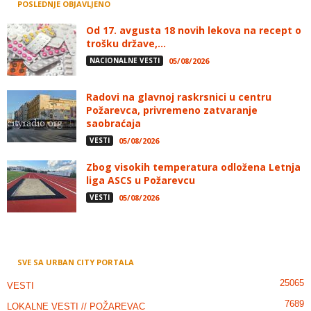
POSLEDNJE OBJAVLJENO
Od 17. avgusta 18 novih lekova na recept o
trošku države,...
NACIONALNE VESTI
05/08/2026
Radovi na glavnoj raskrsnici u centru
Požarevca, privremeno zatvaranje
saobraćaja
VESTI
05/08/2026
Zbog visokih temperatura odložena Letnja
liga ASCS u Požarevcu
VESTI
05/08/2026
SVE SA URBAN CITY PORTALA
25065
VESTI
7689
LOKALNE VESTI // POŽAREVAC