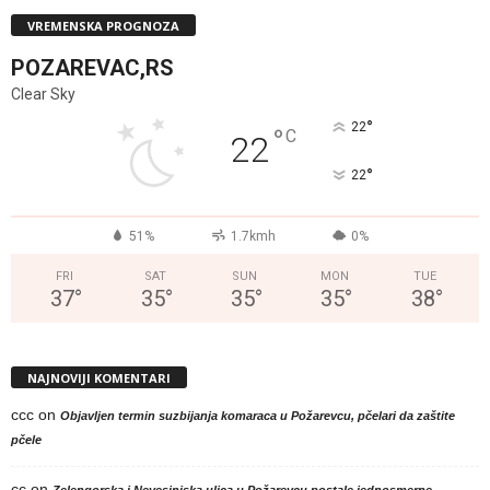
VREMENSKA PROGNOZA
POZAREVAC,RS
Clear Sky
°
22
°
C
22
°
22
51%
1.7kmh
0%
FRI
SAT
SUN
MON
TUE
37
°
35
°
35
°
35
°
38
°
NAJNOVIJI KOMENTARI
ccc
on
Objavljen termin suzbijanja komaraca u Požarevcu, pčelari da zaštite
pčele
cc
on