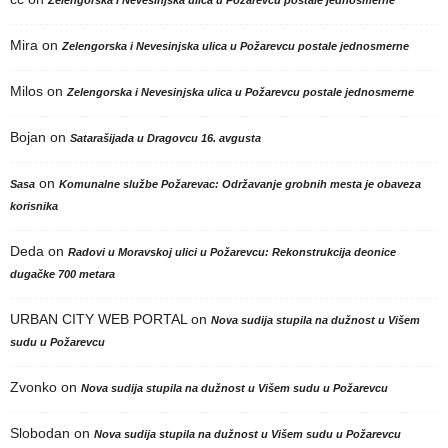
Zelengorska i Nevesinjska ulica u Požarevcu postale jednosmerne
Mira
on
Zelengorska i Nevesinjska ulica u Požarevcu postale jednosmerne
Milos
on
Zelengorska i Nevesinjska ulica u Požarevcu postale jednosmerne
Bojan
on
Satarašijada u Dragovcu 16. avgusta
on
Sasa
Komunalne službe Požarevac: Održavanje grobnih mesta je obaveza
korisnika
Deda
on
Radovi u Moravskoj ulici u Požarevcu: Rekonstrukcija deonice
dugačke 700 metara
URBAN CITY WEB PORTAL
on
Nova sudija stupila na dužnost u Višem
sudu u Požarevcu
Zvonko
on
Nova sudija stupila na dužnost u Višem sudu u Požarevcu
Slobodan
on
Nova sudija stupila na dužnost u Višem sudu u Požarevcu