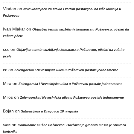
Vladan
on
Novi kontejneri za staklo i karton postavljeni na više lokacija u
Požarevcu
Ivan Mlakar
on
Objavljen termin suzbijanja komaraca u Požarevcu, pčelari da
zaštite pčele
ccc
on
Objavljen termin suzbijanja komaraca u Požarevcu, pčelari da zaštite
pčele
cc
on
Zelengorska i Nevesinjska ulica u Požarevcu postale jednosmerne
Mira
on
Zelengorska i Nevesinjska ulica u Požarevcu postale jednosmerne
Milos
on
Zelengorska i Nevesinjska ulica u Požarevcu postale jednosmerne
Bojan
on
Satarašijada u Dragovcu 16. avgusta
on
Sasa
Komunalne službe Požarevac: Održavanje grobnih mesta je obaveza
korisnika