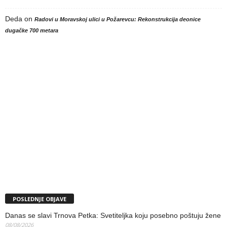
Deda
on
Radovi u Moravskoj ulici u Požarevcu: Rekonstrukcija deonice
dugačke 700 metara
POSLEDNJE OBJAVE
Danas se slavi Trnova Petka: Svetiteljka koju posebno poštuju žene
08/08/2026