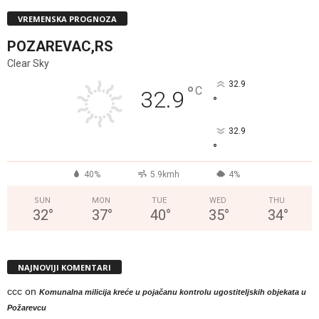
VREMENSKA PROGNOZA
POZAREVAC,RS
Clear Sky
32.9
°
C
32.9
°
32.9
°
40%
5.9kmh
4%
SUN
MON
TUE
WED
THU
32
°
37
°
40
°
35
°
34
°
NAJNOVIJI KOMENTARI
ccc
on
Komunalna milicija kreće u pojačanu kontrolu ugostiteljskih objekata u
Požarevcu