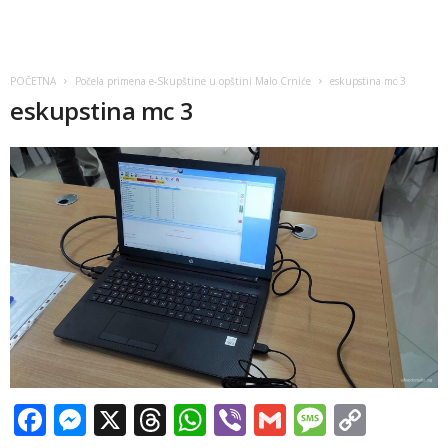
POČETNA
Počela primena e-Skupštine u opštini Malo Crniće
eskupstina mc 3
eskupstina mc 3
Facebook
Messenger
X
Threads
WhatsApp
Viber
Gmail
Messag
Copy