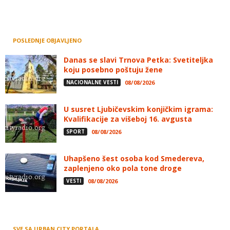
POSLEDNJE OBJAVLJENO
Danas se slavi Trnova Petka: Svetiteljka
koju posebno poštuju žene
NACIONALNE VESTI
08/08/2026
U susret Ljubičevskim konjičkim igrama:
Kvalifikacije za višeboj 16. avgusta
SPORT
08/08/2026
Uhapšeno šest osoba kod Smedereva,
zaplenjeno oko pola tone droge
VESTI
08/08/2026
SVE SA URBAN CITY PORTALA