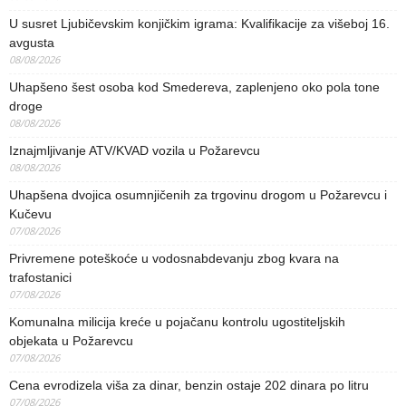
U susret Ljubičevskim konjičkim igrama: Kvalifikacije za višeboj 16.
avgusta
08/08/2026
Uhapšeno šest osoba kod Smedereva, zaplenjeno oko pola tone
droge
08/08/2026
Iznajmljivanje ATV/KVAD vozila u Požarevcu
08/08/2026
Uhapšena dvojica osumnjičenih za trgovinu drogom u Požarevcu i
Kučevu
07/08/2026
Privremene poteškoće u vodosnabdevanju zbog kvara na
trafostanici
07/08/2026
Komunalna milicija kreće u pojačanu kontrolu ugostiteljskih
objekata u Požarevcu
07/08/2026
Cena evrodizela viša za dinar, benzin ostaje 202 dinara po litru
07/08/2026