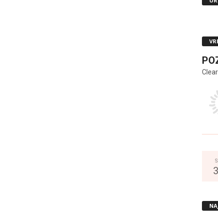
UR
VR
PO
Clear
S
NA