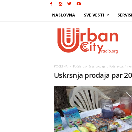
NASLOVNA
SVE VESTI
SERVIS
Urban
City
POČETNA
Počela uskršnja prodaja u Požarevcu, 4 ne
Uskrsnja prodaja par 2