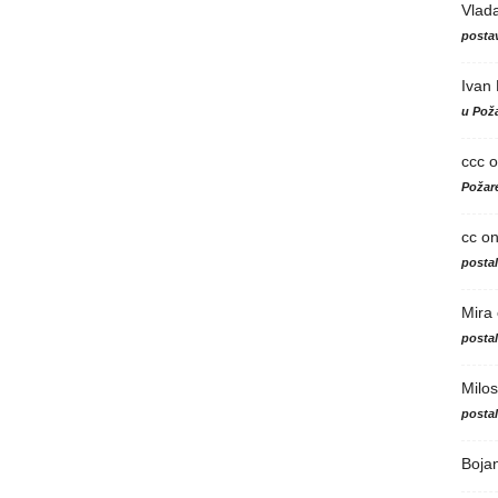
Vlad
postav
Ivan
u Poža
ccc
o
Požare
cc
o
posta
Mira
posta
Milos
posta
Boja