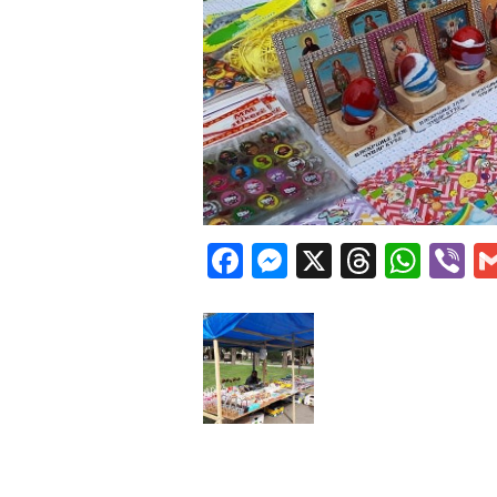
Facebook
Messenger
X
Thread
Wha
V