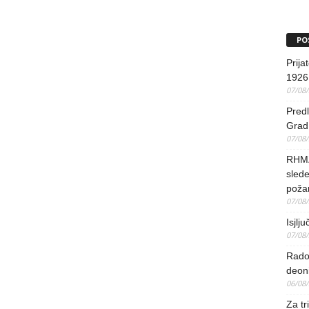
PO
Prija
1926 
07/08
Predl
Grad 
07/08
RHMZ 
slede
poža
07/08
Isjlj
07/08
Rado
deoni
06/08
Za tr