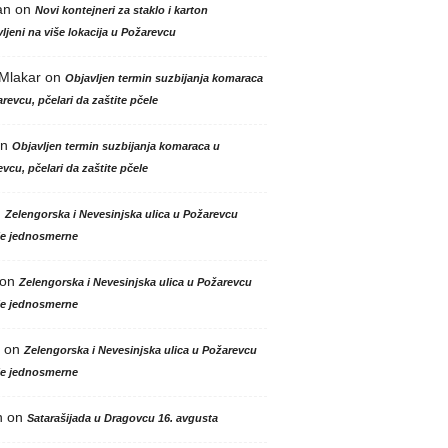
an
on
Novi kontejneri za staklo i karton
ljeni na više lokacija u Požarevcu
 Mlakar
on
Objavljen termin suzbijanja komaraca
revcu, pčelari da zaštite pčele
n
Objavljen termin suzbijanja komaraca u
vcu, pčelari da zaštite pčele
n
Zelengorska i Nevesinjska ulica u Požarevcu
le jednosmerne
on
Zelengorska i Nevesinjska ulica u Požarevcu
le jednosmerne
on
Zelengorska i Nevesinjska ulica u Požarevcu
le jednosmerne
n
on
Satarašijada u Dragovcu 16. avgusta