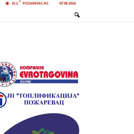
C
POZAREVAC,RS
07.08.2026.
32.2