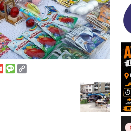
s
tsApp
iber
Gmail
Message
Copy
Link