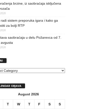
račenja brzine, iz saobraćaja isključena
vozača
/2026
radi sistem preporuka igara i kako ga
stiti za bolji RTP
/2026
tava saobraćaja u delu Požarevca od 7.
 avgusta
/2026
NI
I
LENDAR OBJAVA
August 2026
T
W
T
F
S
S