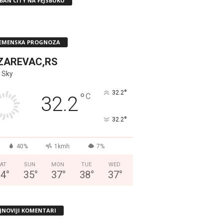
BAN CITY NA FEJSBUKU
EMENSKA PROGNOZA
ZAREVAC,RS
 Sky
°
32.2
°
C
32.2
°
32.2
40%
1kmh
7%
AT
SUN
MON
TUE
WED
34
°
35
°
37
°
38
°
37
°
JNOVIJI KOMENTARI