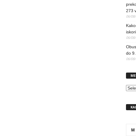
preko
273 
06/08
Kako 
iskori
06/08
Obus
do 9.
06/08
ME
MEN
KA
M