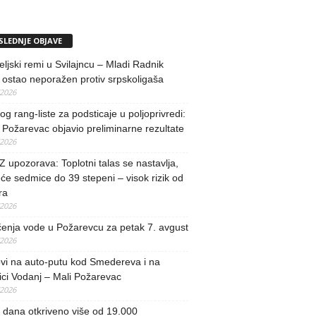
SLEDNJE OBJAVE
teljski remi u Svilajncu – Mladi Radnik
ostao neporažen protiv srpskoligaša
/2026
og rang-liste za podsticaje u poljoprivredi:
Požarevac objavio preliminarne rezultate
/2026
upozorava: Toplotni talas se nastavlja,
će sedmice do 39 stepeni – visok rizik od
ra
/2026
učenja vode u Požarevcu za petak 7. avgust
/2026
vi na auto-putu kod Smedereva i na
ci Vodanj – Mali Požarevac
/2026
i dana otkriveno više od 19.000