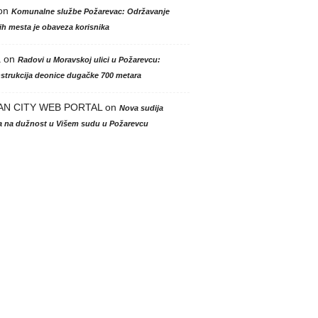
on
Komunalne službe Požarevac: Održavanje
h mesta je obaveza korisnika
a
on
Radovi u Moravskoj ulici u Požarevcu:
strukcija deonice dugačke 700 metara
AN CITY WEB PORTAL
on
Nova sudija
la na dužnost u Višem sudu u Požarevcu