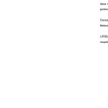
Sasa
grobni
Ded
Rekon
URB
stupi