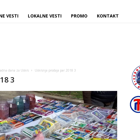
NE VESTI
LOKALNE VESTI
PROMO
KONTAKT
radna dana za Uskrs
Uskrsnja prodaja par 2018 3
018 3