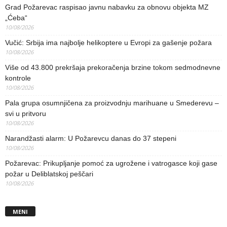
Grad Požarevac raspisao javnu nabavku za obnovu objekta MZ
„Ćeba“
10/08/2026
Vučić: Srbija ima najbolje helikoptere u Evropi za gašenje požara
10/08/2026
Više od 43.800 prekršaja prekoračenja brzine tokom sedmodnevne
kontrole
10/08/2026
Pala grupa osumnjičena za proizvodnju marihuane u Smederevu –
svi u pritvoru
10/08/2026
Narandžasti alarm: U Požarevcu danas do 37 stepeni
10/08/2026
Požarevac: Prikupljanje pomoć za ugrožene i vatrogasce koji gase
požar u Deliblatskoj peščari
10/08/2026
MENI