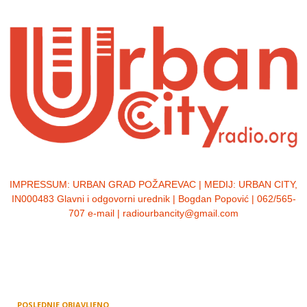
IMPRESSUM:
URBAN GRAD POŽAREVAC | MEDIJ: URBAN CITY,
IN000483 Glavni i odgovorni urednik | Bogdan Popović | 062/565-
707 e-mail | radiourbancity@gmail.com
POSLEDNJE OBJAVLJENO