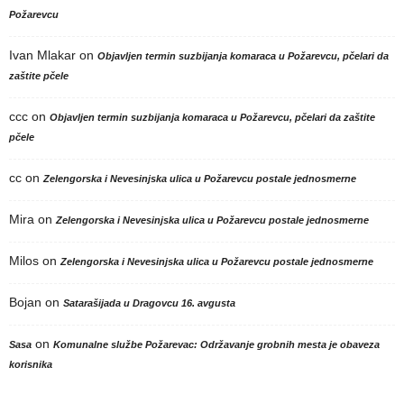
Požarevcu
Ivan Mlakar
on
Objavljen termin suzbijanja komaraca u Požarevcu, pčelari da
zaštite pčele
ccc
on
Objavljen termin suzbijanja komaraca u Požarevcu, pčelari da zaštite
pčele
cc
on
Zelengorska i Nevesinjska ulica u Požarevcu postale jednosmerne
Mira
on
Zelengorska i Nevesinjska ulica u Požarevcu postale jednosmerne
Milos
on
Zelengorska i Nevesinjska ulica u Požarevcu postale jednosmerne
Bojan
on
Satarašijada u Dragovcu 16. avgusta
on
Sasa
Komunalne službe Požarevac: Održavanje grobnih mesta je obaveza
korisnika