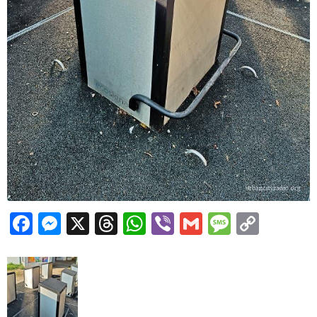
Facebook
Messenger
X
Threads
WhatsApp
Viber
Gmail
Messag
Copy
Link