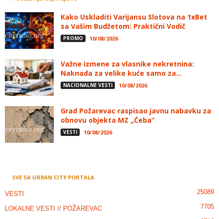
Kako Uskladiti Varijansu Slotova na 1xBet
sa Vašim Budžetom: Praktični Vodič
PROMO
10/08/2026
Važne izmene za vlasnike nekretnina:
Naknada za velike kuće samo za...
NACIONALNE VESTI
10/08/2026
Grad Požarevac raspisao javnu nabavku za
obnovu objekta MZ „Ćeba“
VESTI
10/08/2026
SVE SA URBAN CITY PORTALA
25089
VESTI
7705
LOKALNE VESTI // POŽAREVAC