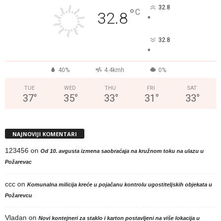
32.8
°
C
32.8
°
32.8
°
40%
4.4kmh
0%
TUE
WED
THU
FRI
SAT
37
°
35
°
33
°
31
°
33
°
NAJNOVIJI KOMENTARI
123456
on
Od 10. avgusta izmena saobraćaja na kružnom toku na ulazu u
Požarevac
ccc
on
Komunalna milicija kreće u pojačanu kontrolu ugostiteljskih objekata u
Požarevcu
Vladan
on
Novi kontejneri za staklo i karton postavljeni na više lokacija u