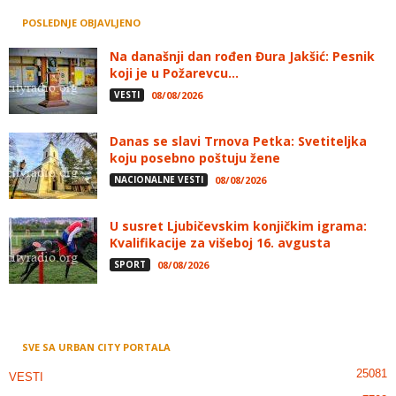
POSLEDNJE OBJAVLJENO
Na današnji dan rođen Đura Jakšić: Pesnik
koji je u Požarevcu...
VESTI
08/08/2026
Danas se slavi Trnova Petka: Svetiteljka
koju posebno poštuju žene
NACIONALNE VESTI
08/08/2026
U susret Ljubičevskim konjičkim igrama:
Kvalifikacije za višeboj 16. avgusta
SPORT
08/08/2026
SVE SA URBAN CITY PORTALA
25081
VESTI