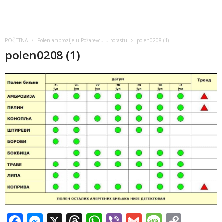
POČETNA
Polen ambrozije u Požarevcu u porastu
polen0208 (1)
polen0208 (1)
Facebook
Messenger
X
Threads
WhatsApp
Viber
Gmail
Messag
Copy