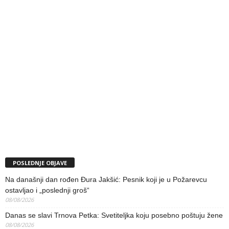
POSLEDNJE OBJAVE
Na današnji dan rođen Đura Jakšić: Pesnik koji je u Požarevcu
ostavljao i „poslednji groš“
08/08/2026
Danas se slavi Trnova Petka: Svetiteljka koju posebno poštuju žene
08/08/2026