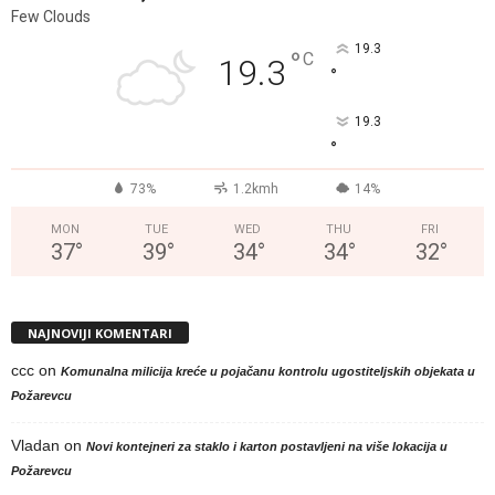
Few Clouds
19.3
°
C
19.3
°
19.3
°
73%
1.2kmh
14%
MON
TUE
WED
THU
FRI
37
°
39
°
34
°
34
°
32
°
NAJNOVIJI KOMENTARI
ccc
on
Komunalna milicija kreće u pojačanu kontrolu ugostiteljskih objekata u
Požarevcu
Vladan
on
Novi kontejneri za staklo i karton postavljeni na više lokacija u
Požarevcu