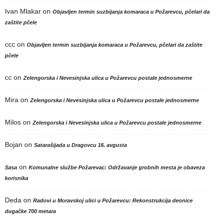
Ivan Mlakar
on
Objavljen termin suzbijanja komaraca u Požarevcu, pčelari da
zaštite pčele
ccc
on
Objavljen termin suzbijanja komaraca u Požarevcu, pčelari da zaštite
pčele
cc
on
Zelengorska i Nevesinjska ulica u Požarevcu postale jednosmerne
Mira
on
Zelengorska i Nevesinjska ulica u Požarevcu postale jednosmerne
Milos
on
Zelengorska i Nevesinjska ulica u Požarevcu postale jednosmerne
Bojan
on
Satarašijada u Dragovcu 16. avgusta
on
Sasa
Komunalne službe Požarevac: Održavanje grobnih mesta je obaveza
korisnika
Deda
on
Radovi u Moravskoj ulici u Požarevcu: Rekonstrukcija deonice
dugačke 700 metara