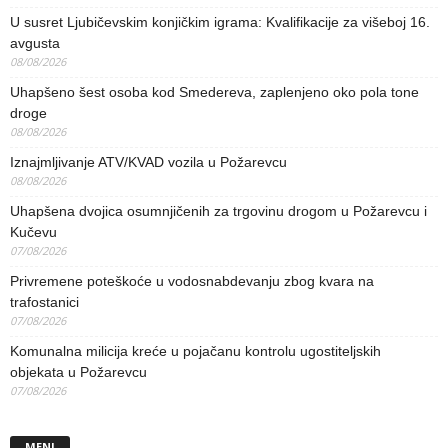
U susret Ljubičevskim konjičkim igrama: Kvalifikacije za višeboj 16.
avgusta
08/08/2026
Uhapšeno šest osoba kod Smedereva, zaplenjeno oko pola tone
droge
08/08/2026
Iznajmljivanje ATV/KVAD vozila u Požarevcu
08/08/2026
Uhapšena dvojica osumnjičenih za trgovinu drogom u Požarevcu i
Kučevu
07/08/2026
Privremene poteškoće u vodosnabdevanju zbog kvara na
trafostanici
07/08/2026
Komunalna milicija kreće u pojačanu kontrolu ugostiteljskih
objekata u Požarevcu
07/08/2026
MENI