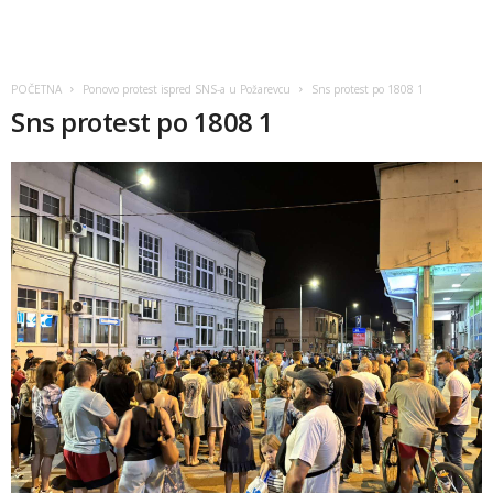
POČETNA
Ponovo protest ispred SNS-a u Požarevcu
Sns protest po 1808 1
Sns protest po 1808 1