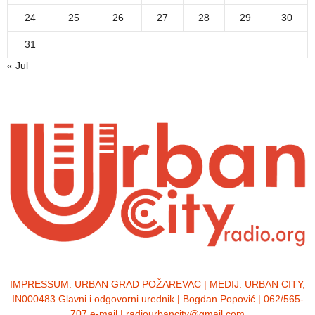
24
25
26
27
28
29
30
31
« Jul
IMPRESSUM:
URBAN GRAD POŽAREVAC | MEDIJ: URBAN CITY,
IN000483 Glavni i odgovorni urednik | Bogdan Popović | 062/565-
707 e-mail | radiourbancity@gmail.com