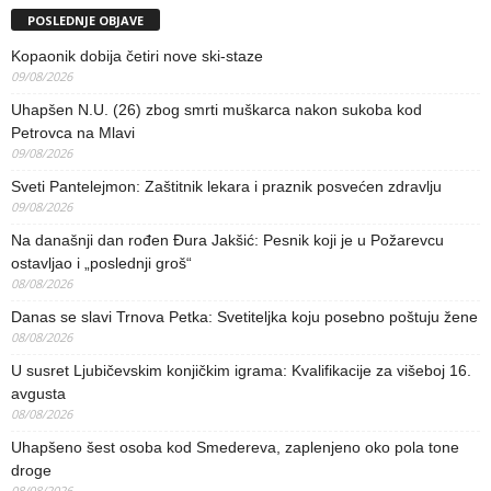
POSLEDNJE OBJAVE
Kopaonik dobija četiri nove ski-staze
09/08/2026
Uhapšen N.U. (26) zbog smrti muškarca nakon sukoba kod
Petrovca na Mlavi
09/08/2026
Sveti Pantelejmon: Zaštitnik lekara i praznik posvećen zdravlju
09/08/2026
Na današnji dan rođen Đura Jakšić: Pesnik koji je u Požarevcu
ostavljao i „poslednji groš“
08/08/2026
Danas se slavi Trnova Petka: Svetiteljka koju posebno poštuju žene
08/08/2026
U susret Ljubičevskim konjičkim igrama: Kvalifikacije za višeboj 16.
avgusta
08/08/2026
Uhapšeno šest osoba kod Smedereva, zaplenjeno oko pola tone
droge
08/08/2026