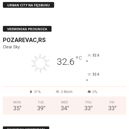
URBAN CITY NA FEJSBUKU
VREMENSKA PROGNOZA
POZAREVAC,RS
Clear Sky
32.6
°
C
32.6
°
32.6
°
31%
3.8kmh
0%
MON
TUE
WED
THU
FRI
35
°
39
°
34
°
33
°
33
°