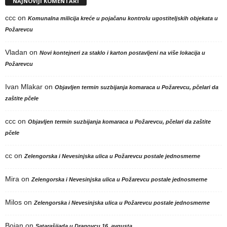
NAJNOVIJI KOMENTARI
ccc
on
Komunalna milicija kreće u pojačanu kontrolu ugostiteljskih objekata u
Požarevcu
Vladan
on
Novi kontejneri za staklo i karton postavljeni na više lokacija u
Požarevcu
Ivan Mlakar
on
Objavljen termin suzbijanja komaraca u Požarevcu, pčelari da
zaštite pčele
ccc
on
Objavljen termin suzbijanja komaraca u Požarevcu, pčelari da zaštite
pčele
cc
on
Zelengorska i Nevesinjska ulica u Požarevcu postale jednosmerne
Mira
on
Zelengorska i Nevesinjska ulica u Požarevcu postale jednosmerne
Milos
on
Zelengorska i Nevesinjska ulica u Požarevcu postale jednosmerne
Bojan
on
Satarašijada u Dragovcu 16. avgusta