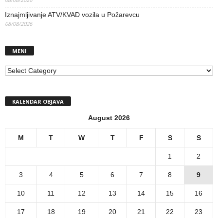
Iznajmljivanje ATV/KVAD vozila u Požarevcu
08/08/2026
MENI
MENI
KALENDAR OBJAVA
August 2026
M
T
W
T
F
S
S
1
2
3
4
5
6
7
8
9
10
11
12
13
14
15
16
17
18
19
20
21
22
23