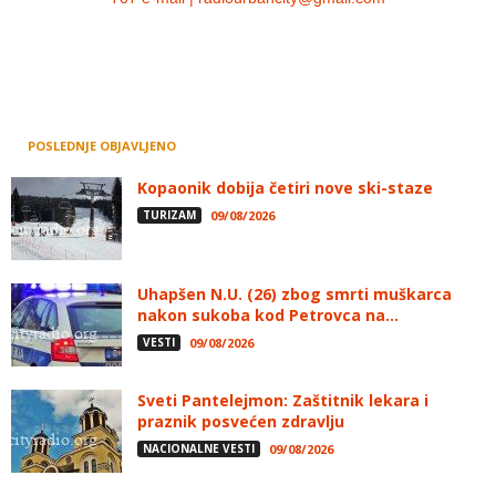
POSLEDNJE OBJAVLJENO
Kopaonik dobija četiri nove ski-staze
TURIZAM
09/08/2026
Uhapšen N.U. (26) zbog smrti muškarca
nakon sukoba kod Petrovca na...
VESTI
09/08/2026
Sveti Pantelejmon: Zaštitnik lekara i
praznik posvećen zdravlju
NACIONALNE VESTI
09/08/2026