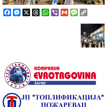
Facebook
Messenger
X
Threads
WhatsApp
Viber
Gmail
Messag
Copy
Link