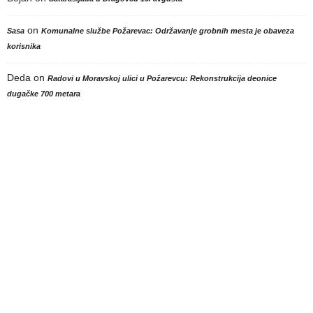
on
Sasa
Komunalne službe Požarevac: Održavanje grobnih mesta je obaveza
korisnika
Deda
on
Radovi u Moravskoj ulici u Požarevcu: Rekonstrukcija deonice
dugačke 700 metara