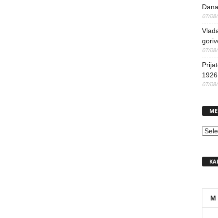
Dana
07/08
Vlada
goriv
07/08
Prija
1926 
07/08
ME
MEN
KA
M