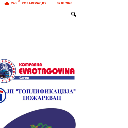
C
POZAREVAC,RS
07.08.2026.
24.5