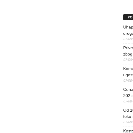
PO
Uhapš
drog
07/08
Priv
zbog 
07/08
Komun
ugost
07/08
Cena 
202 d
07/08
Od 1
toku
07/08
Kosto