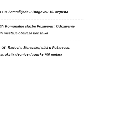
n
on
Satarašijada u Dragovcu 16. avgusta
on
Komunalne službe Požarevac: Održavanje
h mesta je obaveza korisnika
a
on
Radovi u Moravskoj ulici u Požarevcu:
strukcija deonice dugačke 700 metara