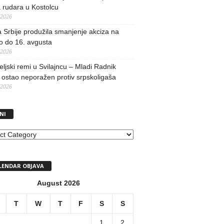
 rudara u Kostolcu
/2026
 Srbije produžila smanjenje akciza na
o do 16. avgusta
/2026
teljski remi u Svilajncu – Mladi Radnik
ostao neporažen protiv srpskoligaša
/2026
NI
I
LENDAR OBJAVA
August 2026
T
W
T
F
S
S
1
2