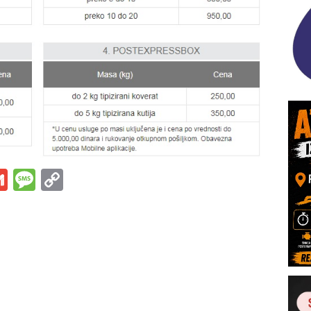
s
tsApp
iber
Gmail
Message
Copy
Link