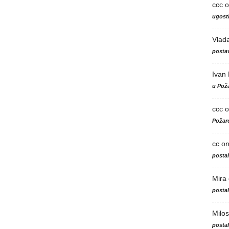
ccc
o
ugosti
Vlad
postav
Ivan
u Poža
ccc
o
Požare
cc
o
posta
Mira
posta
Milos
posta