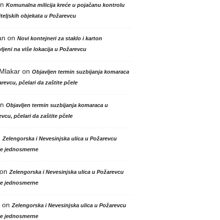
n
Komunalna milicija kreće u pojačanu kontrolu
teljskih objekata u Požarevcu
an
on
Novi kontejneri za staklo i karton
ljeni na više lokacija u Požarevcu
 Mlakar
on
Objavljen termin suzbijanja komaraca
revcu, pčelari da zaštite pčele
n
Objavljen termin suzbijanja komaraca u
vcu, pčelari da zaštite pčele
n
Zelengorska i Nevesinjska ulica u Požarevcu
le jednosmerne
on
Zelengorska i Nevesinjska ulica u Požarevcu
le jednosmerne
on
Zelengorska i Nevesinjska ulica u Požarevcu
le jednosmerne