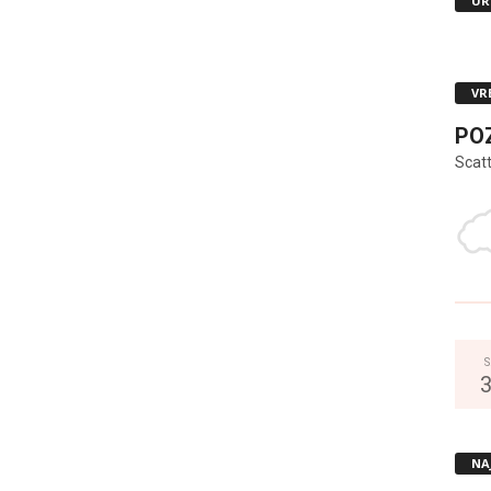
UR
VR
PO
Scat
S
NA