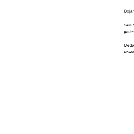
Boja
Sasa
grobni
Ded
Rekon