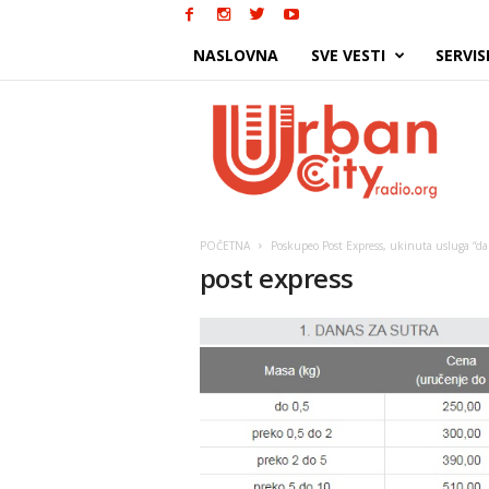
NASLOVNA
SVE VESTI
SERVIS
Urban
City
POČETNA
Poskupeo Post Express, ukinuta usluga “da
post express