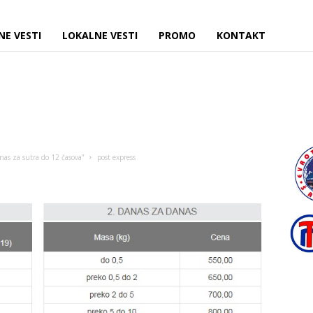
NE VESTI
LOKALNE VESTI
PROMO
KONTAKT
nas za sutra do 12 časova”
post express