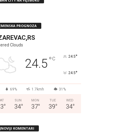
BAN CITY NA FEJSBUKU
EMENSKA PROGNOZA
ZAREVAC,RS
tered Clouds
°
24.5
°
C
24.5
°
24.5
69%
1.7kmh
31%
AT
SUN
MON
TUE
WED
33
°
34
°
37
°
39
°
34
°
JNOVIJI KOMENTARI