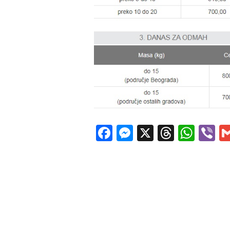
Facebook
Messenger
X
Thread
Wha
V