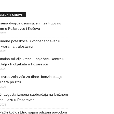
SLEDNJE OBJAVE
ena dvojica osumnjičenih za trgovinu
om u Požarevcu i Kučevu
/2026
remene poteškoće u vodosnabdevanju
kvara na trafostanici
/2026
alna milicija kreće u pojačanu kontrolu
iteljskih objekata u Požarevcu
/2026
evrodizela viša za dinar, benzin ostaje
inara po litru
/2026
0. avgusta izmena saobraćaja na kružnom
 na ulazu u Požarevac
/2026
lački kotlić i Etno sajam održani povodom