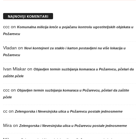
NAJNOVIJI KOMENTARI
ccc
on
Komunalna milicija kreće u pojačanu kontrolu ugostiteljskih objekata u
Požarevcu
Vladan
on
Novi kontejneri za staklo i karton postavljeni na više lokacija u
Požarevcu
Ivan Mlakar
on
Objavljen termin suzbijanja komaraca u Požarevcu, pčelari da
zaštite pčele
ccc
on
Objavljen termin suzbijanja komaraca u Požarevcu, pčelari da zaštite
pčele
cc
on
Zelengorska i Nevesinjska ulica u Požarevcu postale jednosmerne
Mira
on
Zelengorska i Nevesinjska ulica u Požarevcu postale jednosmerne