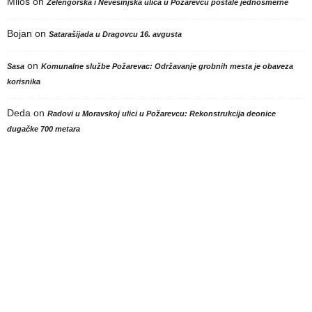
Milos
on
Zelengorska i Nevesinjska ulica u Požarevcu postale jednosmerne
Bojan
on
Satarašijada u Dragovcu 16. avgusta
on
Sasa
Komunalne službe Požarevac: Održavanje grobnih mesta je obaveza
korisnika
Deda
on
Radovi u Moravskoj ulici u Požarevcu: Rekonstrukcija deonice
dugačke 700 metara