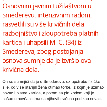
Osnovnim javnim tužilaštvom u
Smederevu, intenzivnim radom,
rasvetlili su više krivičnih dela
razbojništvo i zloupotreba platnih
kartica i uhapsili M. C. (34) iz
Smedereva, zbog postojanja
osnova sumnje da je izvršio ova
krivična dela.
On se sumnjiči da je u Smederevu, uz upotrebu fizičke
sile, od više starijih žena otimao torbe, iz kojih je uzimao
novac i platne kartice, a potom sa pin kodom koji je
našao u novčanicima sa njihovih računa podizao novac.