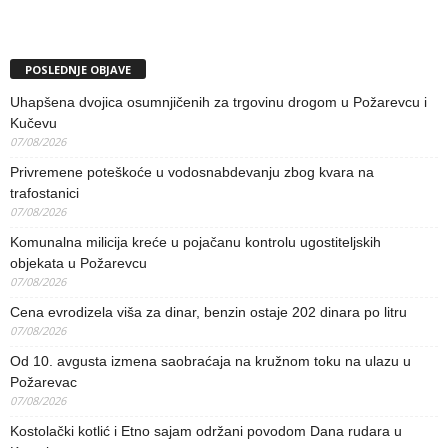
POSLEDNJE OBJAVE
Uhapšena dvojica osumnjičenih za trgovinu drogom u Požarevcu i
Kučevu
07/08/2026
Privremene poteškoće u vodosnabdevanju zbog kvara na
trafostanici
07/08/2026
Komunalna milicija kreće u pojačanu kontrolu ugostiteljskih
objekata u Požarevcu
07/08/2026
Cena evrodizela viša za dinar, benzin ostaje 202 dinara po litru
07/08/2026
Od 10. avgusta izmena saobraćaja na kružnom toku na ulazu u
Požarevac
07/08/2026
Kostolački kotlić i Etno sajam održani povodom Dana rudara u