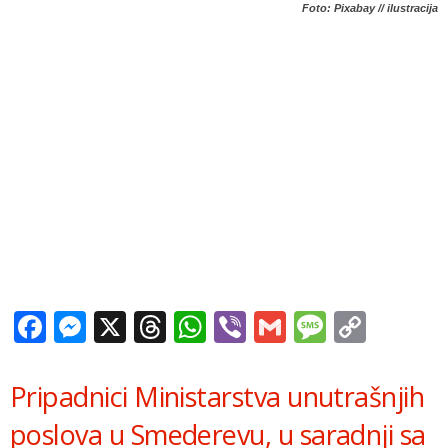
Foto: Pixabay // ilustracija
Facebook
Messenger
X
Threads
WhatsApp
Viber
Gmail
Messag
Copy
Link
Pripadnici Ministarstva unutrašnjih
poslova u Smederevu, u saradnji sa