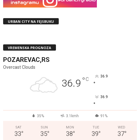
URBAN CITY NA FEJSBUKU
VREMENSKA PROGNOZA
POZAREVAC,RS
Overcast Clouds
36.9
°
C
36.9
°
36.9
°
35%
3.1kmh
91%
SAT
SUN
MON
TUE
WED
33
°
35
°
38
°
39
°
37
°