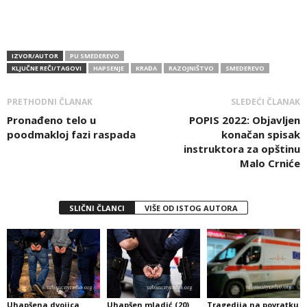
IZVOR/AUTOR
PU SMEDEREVO
KLJUČNE REČI/TAGOVI
HAPSENJE
KRAĐA
RAZOJNIŠTVO
SMEDEREVO
PRETHODNI ČLANAK
SLEDEĆI ČLANAK
Pronađeno telo u
POPIS 2022: Objavljen
poodmakloj fazi raspada
konačan spisak
instruktora za opštinu
Malo Crniće
SLIČNI ČLANCI
VIŠE OD ISTOG AUTORA
Uhapšena dvojica
Uhapšen mladić (20)
Tragedija na povratku