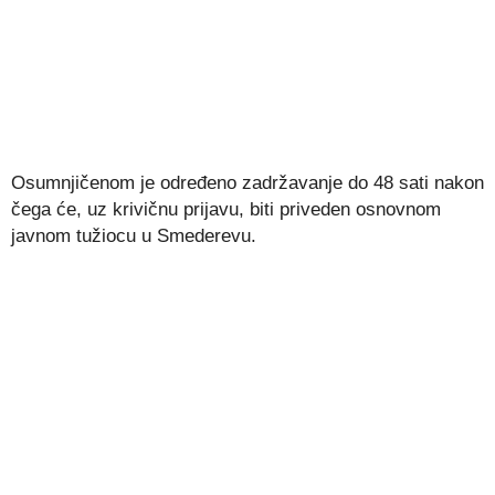
Osumnjičenom je određeno zadržavanje do 48 sati nakon
čega će, uz krivičnu prijavu, biti priveden osnovnom
javnom tužiocu u Smederevu.