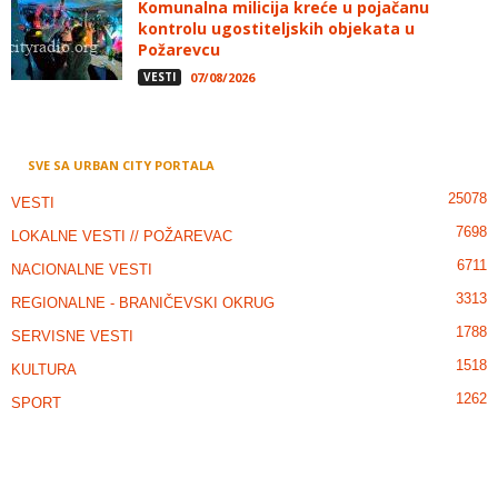
Komunalna milicija kreće u pojačanu
kontrolu ugostiteljskih objekata u
Požarevcu
VESTI
07/08/2026
SVE SA URBAN CITY PORTALA
25078
VESTI
7698
LOKALNE VESTI // POŽAREVAC
6711
NACIONALNE VESTI
3313
REGIONALNE - BRANIČEVSKI OKRUG
1788
SERVISNE VESTI
1518
KULTURA
1262
SPORT