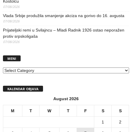
Kostolcu
07/08/2026
Vlada Srbije produžila smanjenje akciza na gorivo do 16. avgusta
07/08/2026
Prijateljski remi u Svilajncu – Mladi Radnik 1926 ostao neporažen
protiv srpskoligaša
07/08/2026
MENI
MENI
KALENDAR OBJAVA
August 2026
M
T
W
T
F
S
S
1
2