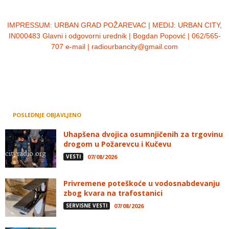
IMPRESSUM:
URBAN GRAD POŽAREVAC | MEDIJ: URBAN CITY,
IN000483 Glavni i odgovorni urednik | Bogdan Popović | 062/565-
707 e-mail | radiourbancity@gmail.com
POSLEDNJE OBJAVLJENO
Uhapšena dvojica osumnjičenih za trgovinu
drogom u Požarevcu i Kučevu
VESTI
07/08/2026
Privremene poteškoće u vodosnabdevanju
zbog kvara na trafostanici
SERVISNE VESTI
07/08/2026