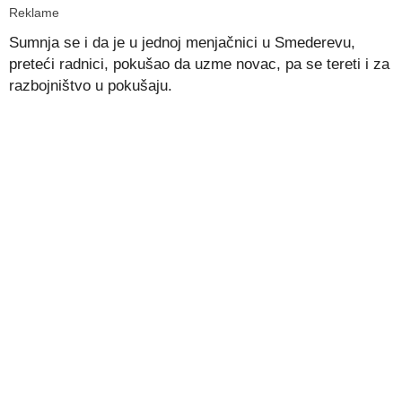
Reklame
Sumnja se i da je u jednoj menjačnici u Smederevu,
preteći radnici, pokušao da uzme novac, pa se tereti i za
razbojništvo u pokušaju.