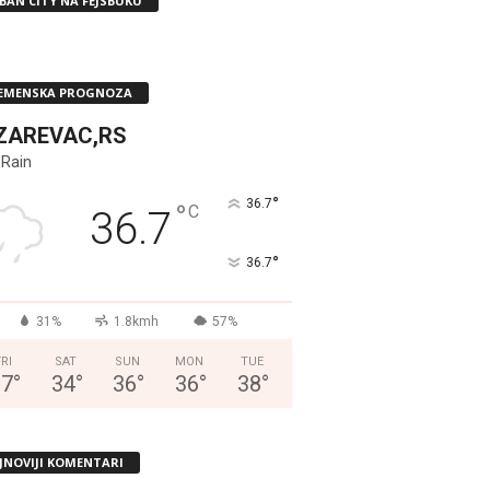
BAN CITY NA FEJSBUKU
EMENSKA PROGNOZA
ZAREVAC,RS
 Rain
°
36.7
°
C
36.7
°
36.7
31%
1.8kmh
57%
FRI
SAT
SUN
MON
TUE
37
°
34
°
36
°
36
°
38
°
JNOVIJI KOMENTARI