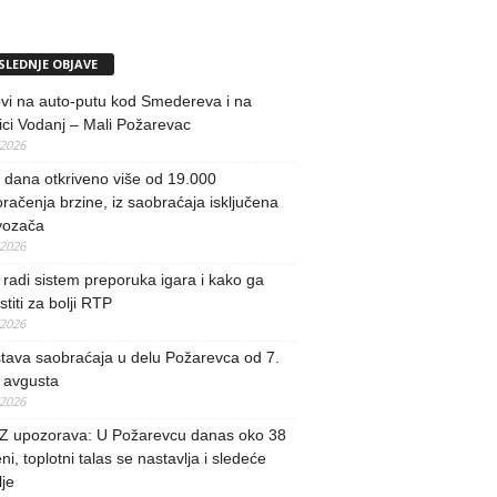
SLEDNJE OBJAVE
vi na auto-putu kod Smedereva i na
ci Vodanj – Mali Požarevac
/2026
i dana otkriveno više od 19.000
račenja brzine, iz saobraćaja isključena
vozača
/2026
radi sistem preporuka igara i kako ga
stiti za bolji RTP
/2026
tava saobraćaja u delu Požarevca od 7.
 avgusta
/2026
 upozorava: U Požarevcu danas oko 38
ni, toplotni talas se nastavlja i sledeće
je