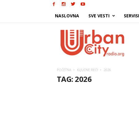
NASLOVNA
SVE VESTI
SERVIS
Urban
City
POČETNA
KLJUČNE REČI
2026
TAG: 2026