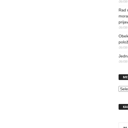
06/08
Rad 
mora
prija
06/08
Obel
polo
06/08
Jedna
06/08
ME
MEN
KA