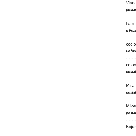
Vlad
postav
Ivan
u Poža
ccc
o
Požare
cc
o
posta
Mira
posta
Milos
posta
Boja