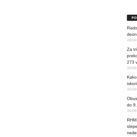
PO
Rado
deoni
06/08
Za tr
preko
273 
06/08
Kako 
iskori
06/08
Obus
do 9.
06/08
RHMZ
stepe
nedel