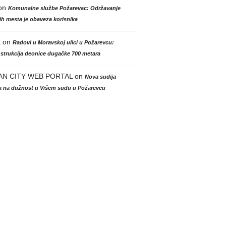
on
Komunalne službe Požarevac: Održavanje
h mesta je obaveza korisnika
a
on
Radovi u Moravskoj ulici u Požarevcu:
strukcija deonice dugačke 700 metara
AN CITY WEB PORTAL
on
Nova sudija
la na dužnost u Višem sudu u Požarevcu