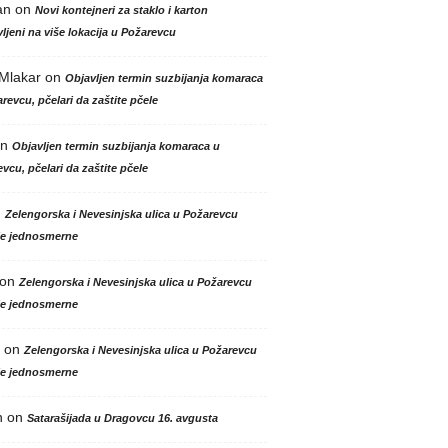
an
on
Novi kontejneri za staklo i karton
ljeni na više lokacija u Požarevcu
 Mlakar
on
Objavljen termin suzbijanja komaraca
revcu, pčelari da zaštite pčele
n
Objavljen termin suzbijanja komaraca u
vcu, pčelari da zaštite pčele
n
Zelengorska i Nevesinjska ulica u Požarevcu
le jednosmerne
on
Zelengorska i Nevesinjska ulica u Požarevcu
le jednosmerne
on
Zelengorska i Nevesinjska ulica u Požarevcu
le jednosmerne
n
on
Satarašijada u Dragovcu 16. avgusta