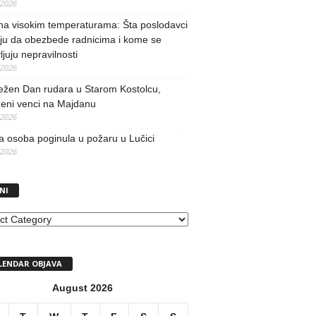
/2026
na visokim temperaturama: Šta poslodavci
ju da obezbede radnicima i kome se
vljuju nepravilnosti
/2026
ežen Dan rudara u Starom Kostolcu,
ženi venci na Majdanu
/2026
 osoba poginula u požaru u Lučici
/2026
NI
I
LENDAR OBJAVA
August 2026