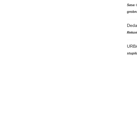
Sasa
grobni
Ded
Rekon
URB
stupi