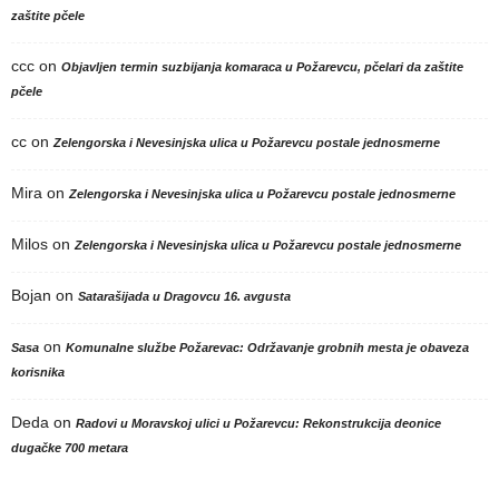
zaštite pčele
ccc
on
Objavljen termin suzbijanja komaraca u Požarevcu, pčelari da zaštite
pčele
cc
on
Zelengorska i Nevesinjska ulica u Požarevcu postale jednosmerne
Mira
on
Zelengorska i Nevesinjska ulica u Požarevcu postale jednosmerne
Milos
on
Zelengorska i Nevesinjska ulica u Požarevcu postale jednosmerne
Bojan
on
Satarašijada u Dragovcu 16. avgusta
on
Sasa
Komunalne službe Požarevac: Održavanje grobnih mesta je obaveza
korisnika
Deda
on
Radovi u Moravskoj ulici u Požarevcu: Rekonstrukcija deonice
dugačke 700 metara