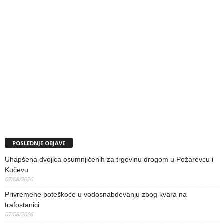
POSLEDNJE OBJAVE
Uhapšena dvojica osumnjičenih za trgovinu drogom u Požarevcu i
Kučevu
07/08/2026
Privremene poteškoće u vodosnabdevanju zbog kvara na
trafostanici
07/08/2026