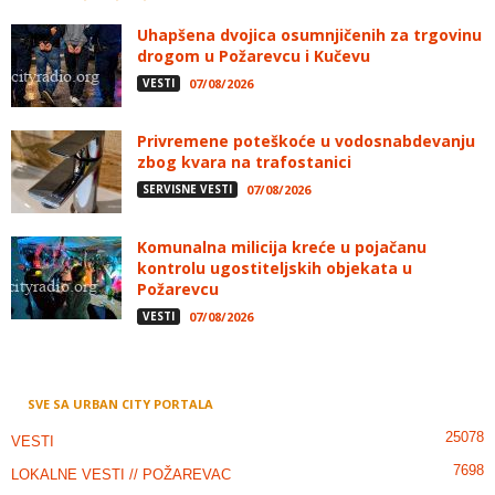
Uhapšena dvojica osumnjičenih za trgovinu
drogom u Požarevcu i Kučevu
VESTI
07/08/2026
Privremene poteškoće u vodosnabdevanju
zbog kvara na trafostanici
SERVISNE VESTI
07/08/2026
Komunalna milicija kreće u pojačanu
kontrolu ugostiteljskih objekata u
Požarevcu
VESTI
07/08/2026
SVE SA URBAN CITY PORTALA
25078
VESTI
7698
LOKALNE VESTI // POŽAREVAC