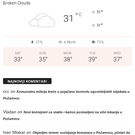
Broken Clouds
°
31
°
C
31
°
31
37%
4.9kmh
75%
SAT
SUN
MON
TUE
WED
33
°
35
°
38
°
39
°
37
°
NAJNOVIJI KOMENTARI
ccc
on
Komunalna milicija kreće u pojačanu kontrolu ugostiteljskih objekata u
Požarevcu
Vladan
on
Novi kontejneri za staklo i karton postavljeni na više lokacija u
Požarevcu
Ivan Mlakar
on
Objavljen termin suzbijanja komaraca u Požarevcu, pčelari da