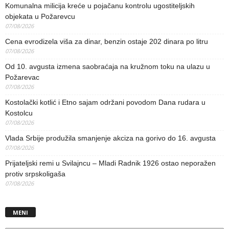
Komunalna milicija kreće u pojačanu kontrolu ugostiteljskih
objekata u Požarevcu
07/08/2026
Cena evrodizela viša za dinar, benzin ostaje 202 dinara po litru
07/08/2026
Od 10. avgusta izmena saobraćaja na kružnom toku na ulazu u
Požarevac
07/08/2026
Kostolački kotlić i Etno sajam održani povodom Dana rudara u
Kostolcu
07/08/2026
Vlada Srbije produžila smanjenje akciza na gorivo do 16. avgusta
07/08/2026
Prijateljski remi u Svilajncu – Mladi Radnik 1926 ostao neporažen
protiv srpskoligaša
07/08/2026
MENI