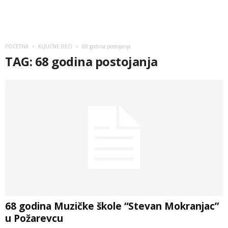
POČETNA
KLJUČNE REČI
68 godina postojanja
TAG: 68 godina postojanja
68 godina Muzičke škole “Stevan Mokranjac”
u Požarevcu