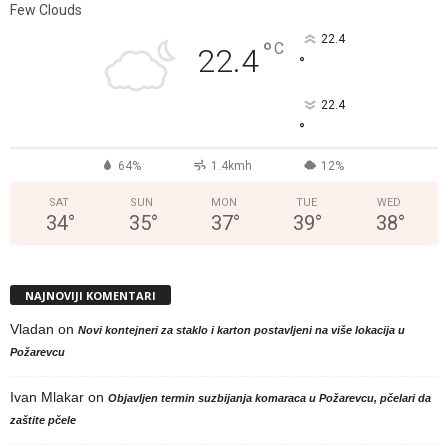
Few Clouds
22.4
°
C
22.4
°
22.4
°
64%
1.4kmh
12%
SAT
SUN
MON
TUE
WED
34
°
35
°
37
°
39
°
38
°
NAJNOVIJI KOMENTARI
Vladan
on
Novi kontejneri za staklo i karton postavljeni na više lokacija u
Požarevcu
Ivan Mlakar
on
Objavljen termin suzbijanja komaraca u Požarevcu, pčelari da
zaštite pčele