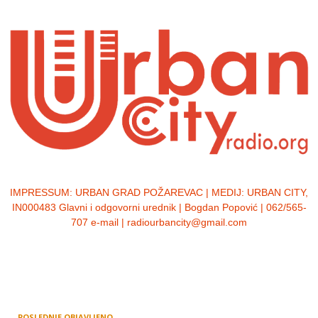
IMPRESSUM:
URBAN GRAD POŽAREVAC | MEDIJ: URBAN CITY,
IN000483 Glavni i odgovorni urednik | Bogdan Popović | 062/565-
707 e-mail | radiourbancity@gmail.com
POSLEDNJE OBJAVLJENO