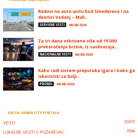
Radovi na auto-putu kod Smedereva i na
deonici Vodanj – Mali...
SERVISNE VESTI
06/08/2026
Za tri dana otkriveno više od 19.000
prekoračenja brzine, iz saobraćaja...
NACIONALNE VESTI
06/08/2026
Kako radi sistem preporuka igara i kako ga
iskoristiti za bolji...
PROMO
06/08/2026
SVE SA URBAN CITY PORTALA
25070
VESTI
7694
LOKALNE VESTI // POŽAREVAC