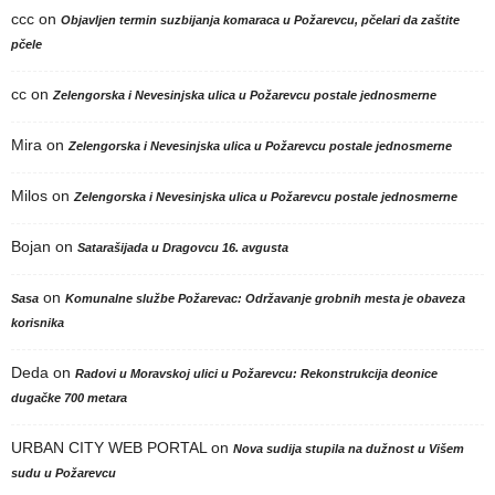
ccc
on
Objavljen termin suzbijanja komaraca u Požarevcu, pčelari da zaštite
pčele
cc
on
Zelengorska i Nevesinjska ulica u Požarevcu postale jednosmerne
Mira
on
Zelengorska i Nevesinjska ulica u Požarevcu postale jednosmerne
Milos
on
Zelengorska i Nevesinjska ulica u Požarevcu postale jednosmerne
Bojan
on
Satarašijada u Dragovcu 16. avgusta
on
Sasa
Komunalne službe Požarevac: Održavanje grobnih mesta je obaveza
korisnika
Deda
on
Radovi u Moravskoj ulici u Požarevcu: Rekonstrukcija deonice
dugačke 700 metara
URBAN CITY WEB PORTAL
on
Nova sudija stupila na dužnost u Višem
sudu u Požarevcu