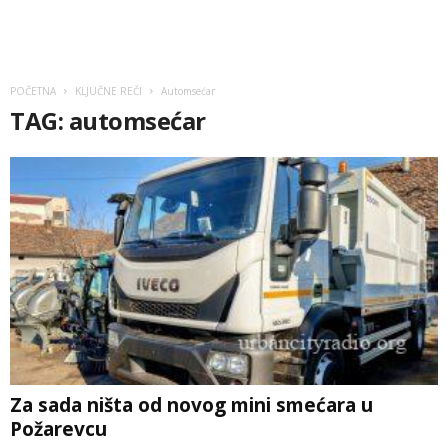
POČETNA
KLJUČNE REČI
Automsećar
TAG: automsećar
Za sada ništa od novog mini smećara u
Požarevcu