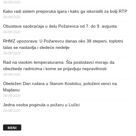
06/08/2026
Kako radi sistem preporuka igara i kako ga iskoristiti za bolji RTP
06/08/2026
Obustava saobraćaja u delu Požarevca od 7. do 9. avgusta
06/08/2026
RHMZ upozorava: U Požarevcu danas oko 38 stepeni, toplotni
talas se nastavlja i sledeće nedelje
06/08/2026
Rad na visokim temperaturama: Šta poslodavci moraju da
obezbede radnicima i kome se prijavljuju nepravilnosti
06/08/2026
Obeležen Dan rudara u Starom Kostolcu, položeni venci na
Majdanu
06/08/2026
Jedna osoba poginula u požaru u Lučici
06/08/2026
MENI