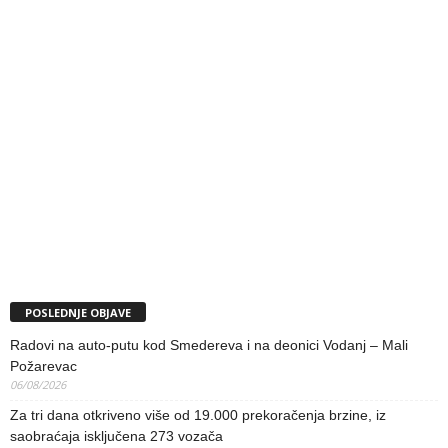
POSLEDNJE OBJAVE
Radovi na auto-putu kod Smedereva i na deonici Vodanj – Mali
Požarevac
06/08/2026
Za tri dana otkriveno više od 19.000 prekoračenja brzine, iz
saobraćaja isključena 273 vozača