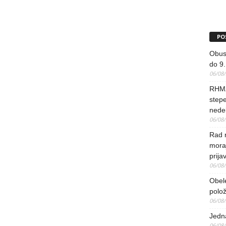
PO
Obus
do 9.
06/08
RHMZ
stepe
nedel
06/08
Rad 
mora
prija
06/08
Obel
polo
06/08
Jedna
06/08