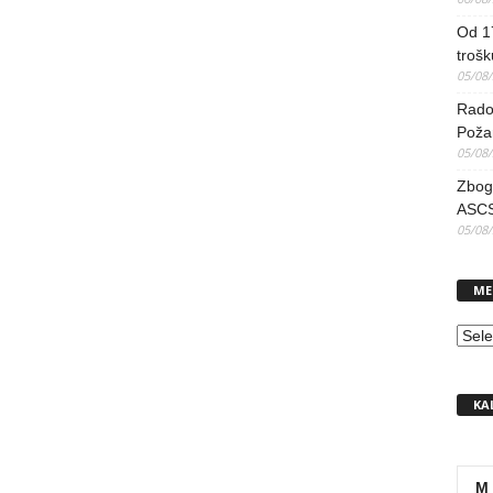
Od 17
trošk
05/08
Radov
Poža
05/08
Zbog 
ASCS
05/08
ME
MEN
KA
M