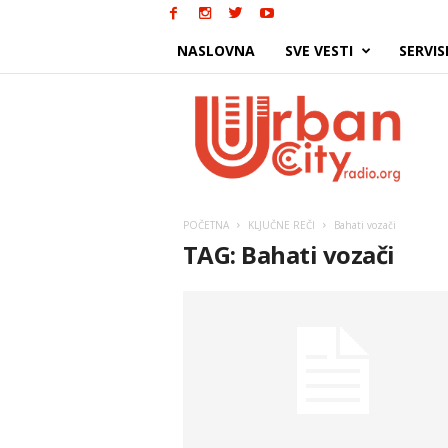
NASLOVNA
SVE VESTI
SERVIS
Urban
City
POČETNA
KLJUČNE REČI
Bahati vozači
TAG: Bahati vozači