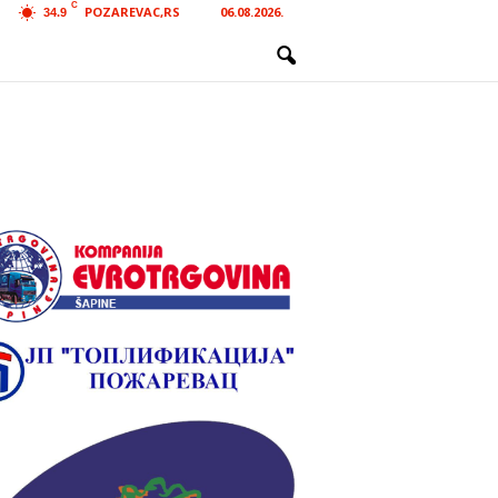
C
POZAREVAC,RS
06.08.2026.
34.9