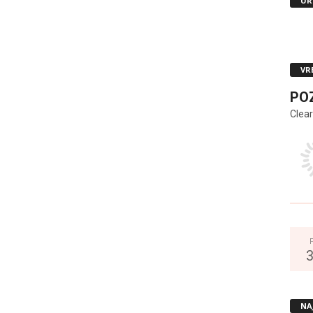
UR
VR
PO
Clear
NA