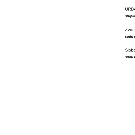
URB
stupi
Zvon
sudu 
Slob
sudu 