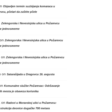
n
Objavljen termin suzbijanja komaraca u
vcu, pčelari da zaštite pčele
n
Zelengorska i Nevesinjska ulica u Požarevcu
le jednosmerne
on
Zelengorska i Nevesinjska ulica u Požarevcu
le jednosmerne
on
Zelengorska i Nevesinjska ulica u Požarevcu
le jednosmerne
n
on
Satarašijada u Dragovcu 16. avgusta
on
Komunalne službe Požarevac: Održavanje
h mesta je obaveza korisnika
a
on
Radovi u Moravskoj ulici u Požarevcu:
strukcija deonice dugačke 700 metara