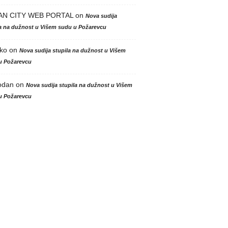
AN CITY WEB PORTAL
on
Nova sudija
la na dužnost u Višem sudu u Požarevcu
ko
on
Nova sudija stupila na dužnost u Višem
u Požarevcu
odan
on
Nova sudija stupila na dužnost u Višem
u Požarevcu