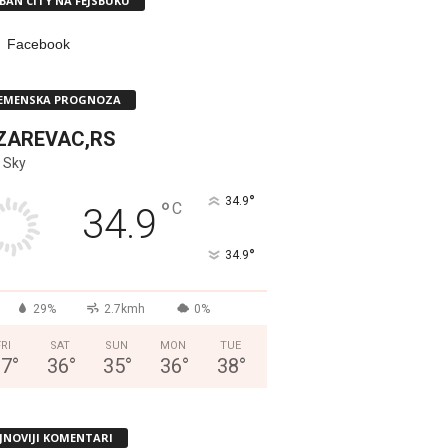
BAN CITY NA FEJSBUKU
Facebook
EMENSKA PROGNOZA
ZAREVAC,RS
 Sky
°
34.9
°
C
34.9
°
34.9
29%
2.7kmh
0%
FRI
SAT
SUN
MON
TUE
37
°
36
°
35
°
36
°
38
°
JNOVIJI KOMENTARI