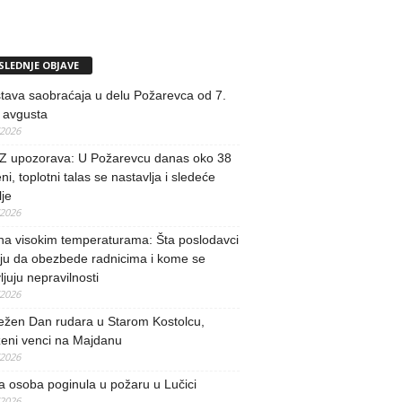
SLEDNJE OBJAVE
tava saobraćaja u delu Požarevca od 7.
 avgusta
/2026
 upozorava: U Požarevcu danas oko 38
ni, toplotni talas se nastavlja i sledeće
je
/2026
na visokim temperaturama: Šta poslodavci
ju da obezbede radnicima i kome se
vljuju nepravilnosti
/2026
ežen Dan rudara u Starom Kostolcu,
ženi venci na Majdanu
/2026
 osoba poginula u požaru u Lučici
/2026