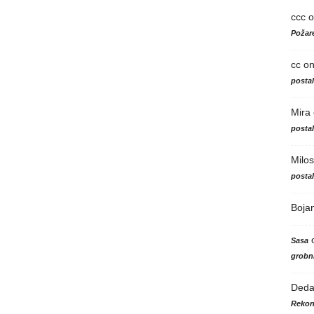
ccc
o
Požare
cc
o
posta
Mira
posta
Milos
posta
Boja
Sasa
grobni
Ded
Rekon