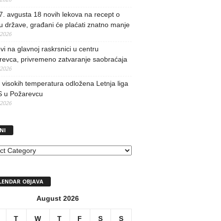
. avgusta 18 novih lekova na recept o
u države, građani će plaćati znatno manje
/2026
i na glavnoj raskrsnici u centru
revca, privremeno zatvaranje saobraćaja
/2026
visokih temperatura odložena Letnja liga
 u Požarevcu
/2026
NI
I
LENDAR OBJAVA
August 2026
T
W
T
F
S
S