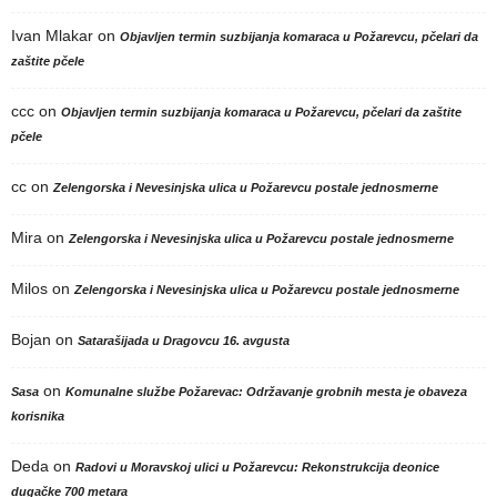
Ivan Mlakar
on
Objavljen termin suzbijanja komaraca u Požarevcu, pčelari da
zaštite pčele
ccc
on
Objavljen termin suzbijanja komaraca u Požarevcu, pčelari da zaštite
pčele
cc
on
Zelengorska i Nevesinjska ulica u Požarevcu postale jednosmerne
Mira
on
Zelengorska i Nevesinjska ulica u Požarevcu postale jednosmerne
Milos
on
Zelengorska i Nevesinjska ulica u Požarevcu postale jednosmerne
Bojan
on
Satarašijada u Dragovcu 16. avgusta
on
Sasa
Komunalne službe Požarevac: Održavanje grobnih mesta je obaveza
korisnika
Deda
on
Radovi u Moravskoj ulici u Požarevcu: Rekonstrukcija deonice
dugačke 700 metara