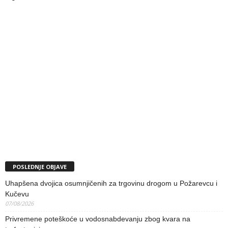
POSLEDNJE OBJAVE
Uhapšena dvojica osumnjičenih za trgovinu drogom u Požarevcu i
Kučevu
07/08/2026
Privremene poteškoće u vodosnabdevanju zbog kvara na