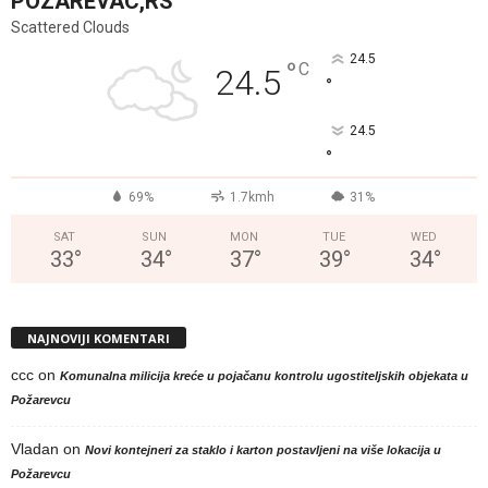
POZAREVAC,RS
Scattered Clouds
24.5
°
C
24.5
°
24.5
°
69%
1.7kmh
31%
SAT
SUN
MON
TUE
WED
33
°
34
°
37
°
39
°
34
°
NAJNOVIJI KOMENTARI
ccc
on
Komunalna milicija kreće u pojačanu kontrolu ugostiteljskih objekata u
Požarevcu
Vladan
on
Novi kontejneri za staklo i karton postavljeni na više lokacija u
Požarevcu