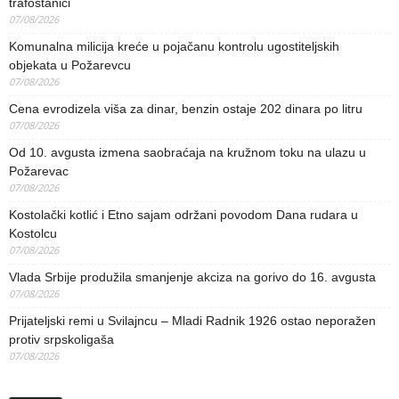
trafostanici
07/08/2026
Komunalna milicija kreće u pojačanu kontrolu ugostiteljskih
objekata u Požarevcu
07/08/2026
Cena evrodizela viša za dinar, benzin ostaje 202 dinara po litru
07/08/2026
Od 10. avgusta izmena saobraćaja na kružnom toku na ulazu u
Požarevac
07/08/2026
Kostolački kotlić i Etno sajam održani povodom Dana rudara u
Kostolcu
07/08/2026
Vlada Srbije produžila smanjenje akciza na gorivo do 16. avgusta
07/08/2026
Prijateljski remi u Svilajncu – Mladi Radnik 1926 ostao neporažen
protiv srpskoligaša
07/08/2026