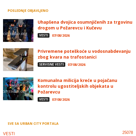
POSLEDNJE OBJAVLJENO
Uhapšena dvojica osumnjičenih za trgovinu
drogom u Požarevcu i Kučevu
VESTI
07/08/2026
Privremene poteškoće u vodosnabdevanju
zbog kvara na trafostanici
SERVISNE VESTI
07/08/2026
Komunalna milicija kreće u pojačanu
kontrolu ugostiteljskih objekata u
Požarevcu
VESTI
07/08/2026
SVE SA URBAN CITY PORTALA
25078
VESTI