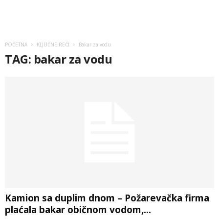
POČETNA
KLJUČNE REČI
Bakar za vodu
TAG: bakar za vodu
Kamion sa duplim dnom – Požarevačka firma
plaćala bakar običnom vodom,...