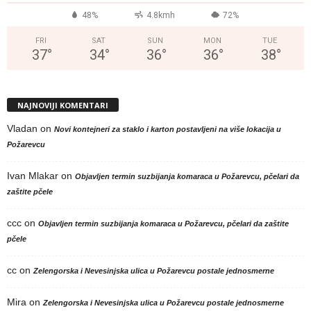
48%
4.8kmh
72%
FRI
SAT
SUN
MON
TUE
37
°
34
°
36
°
36
°
38
°
NAJNOVIJI KOMENTARI
Vladan
on
Novi kontejneri za staklo i karton postavljeni na više lokacija u
Požarevcu
Ivan Mlakar
on
Objavljen termin suzbijanja komaraca u Požarevcu, pčelari da
zaštite pčele
ccc
on
Objavljen termin suzbijanja komaraca u Požarevcu, pčelari da zaštite
pčele
cc
on
Zelengorska i Nevesinjska ulica u Požarevcu postale jednosmerne
Mira
on
Zelengorska i Nevesinjska ulica u Požarevcu postale jednosmerne