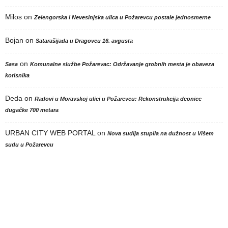
Milos
on
Zelengorska i Nevesinjska ulica u Požarevcu postale jednosmerne
Bojan
on
Satarašijada u Dragovcu 16. avgusta
on
Sasa
Komunalne službe Požarevac: Održavanje grobnih mesta je obaveza
korisnika
Deda
on
Radovi u Moravskoj ulici u Požarevcu: Rekonstrukcija deonice
dugačke 700 metara
URBAN CITY WEB PORTAL
on
Nova sudija stupila na dužnost u Višem
sudu u Požarevcu