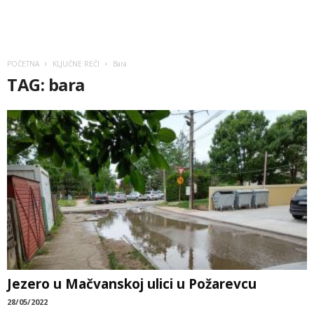
POČETNA
KLJUČNE REČI
Bara
TAG: bara
Jezero u Mačvanskoj ulici u Požarevcu
28/05/2022