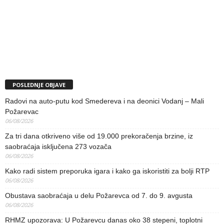
POSLEDNJE OBJAVE
Radovi na auto-putu kod Smedereva i na deonici Vodanj – Mali
Požarevac
06/08/2026
Za tri dana otkriveno više od 19.000 prekoračenja brzine, iz
saobraćaja isključena 273 vozača
06/08/2026
Kako radi sistem preporuka igara i kako ga iskoristiti za bolji RTP
06/08/2026
Obustava saobraćaja u delu Požarevca od 7. do 9. avgusta
06/08/2026
RHMZ upozorava: U Požarevcu danas oko 38 stepeni, toplotni