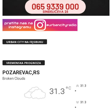
URBAN CITY NA FEJSBUKU
VREMENSKA PROGNOZA
POZAREVAC,RS
Broken Clouds
31.3
°
C
31.3
°
31.3
°