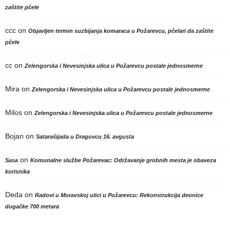
zaštite pčele
ccc
on
Objavljen termin suzbijanja komaraca u Požarevcu, pčelari da zaštite
pčele
cc
on
Zelengorska i Nevesinjska ulica u Požarevcu postale jednosmerne
Mira
on
Zelengorska i Nevesinjska ulica u Požarevcu postale jednosmerne
Milos
on
Zelengorska i Nevesinjska ulica u Požarevcu postale jednosmerne
Bojan
on
Satarašijada u Dragovcu 16. avgusta
on
Sasa
Komunalne službe Požarevac: Održavanje grobnih mesta je obaveza
korisnika
Deda
on
Radovi u Moravskoj ulici u Požarevcu: Rekonstrukcija deonice
dugačke 700 metara