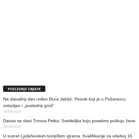
POSLEDNJE OBJAVE
Na današnji dan rođen Đura Jakšić: Pesnik koji je u Požarevcu
ostavljao i „poslednji groš“
08/08/2026
Danas se slavi Trnova Petka: Svetiteljka koju posebno poštuju žene
08/08/2026
U susret Ljubičevskim konjičkim igrama: Kvalifikacije za višeboj 16.