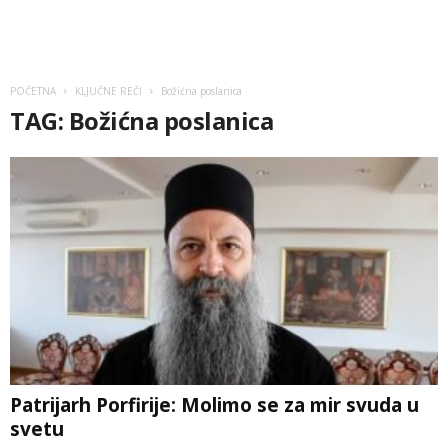
POČETNA
KLJUČNE REČI
Božićna poslanica
TAG: Božićna poslanica
Patrijarh Porfirije: Molimo se za mir svuda u
svetu