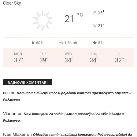
Clear Sky
°
21
°
C
21
°
21
60%
1.3kmh
8%
MON
TUE
WED
THU
FRI
37
°
39
°
34
°
34
°
32
°
NAJNOVIJI KOMENTARI
ccc
on
Komunalna milicija kreće u pojačanu kontrolu ugostiteljskih objekata u
Požarevcu
Vladan
on
Novi kontejneri za staklo i karton postavljeni na više lokacija u
Požarevcu
Ivan Mlakar
on
Objavljen termin suzbijanja komaraca u Požarevcu, pčelari da