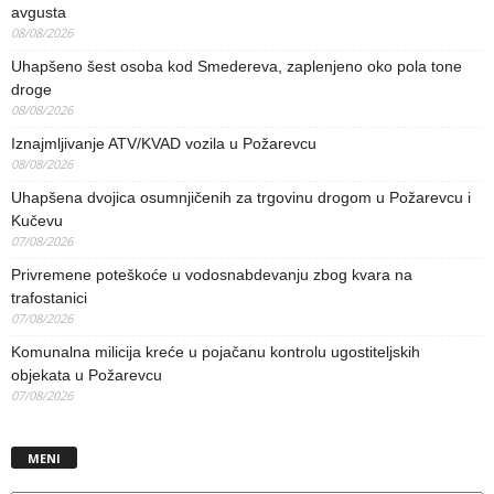
avgusta
08/08/2026
Uhapšeno šest osoba kod Smedereva, zaplenjeno oko pola tone
droge
08/08/2026
Iznajmljivanje ATV/KVAD vozila u Požarevcu
08/08/2026
Uhapšena dvojica osumnjičenih za trgovinu drogom u Požarevcu i
Kučevu
07/08/2026
Privremene poteškoće u vodosnabdevanju zbog kvara na
trafostanici
07/08/2026
Komunalna milicija kreće u pojačanu kontrolu ugostiteljskih
objekata u Požarevcu
07/08/2026
MENI