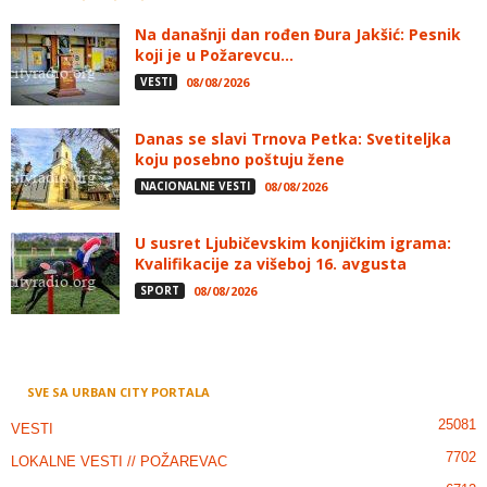
Na današnji dan rođen Đura Jakšić: Pesnik
koji je u Požarevcu...
VESTI
08/08/2026
Danas se slavi Trnova Petka: Svetiteljka
koju posebno poštuju žene
NACIONALNE VESTI
08/08/2026
U susret Ljubičevskim konjičkim igrama:
Kvalifikacije za višeboj 16. avgusta
SPORT
08/08/2026
SVE SA URBAN CITY PORTALA
25081
VESTI
7702
LOKALNE VESTI // POŽAREVAC