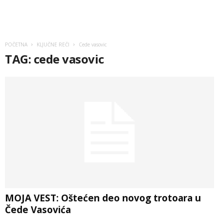
POČETNA
KLJUČNE REČI
Cede vasovic
TAG: cede vasovic
MOJA VEST: Oštećen deo novog trotoara u
Čede Vasovića