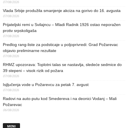
07/08/2026
Vlada Srbije produžila smanjenje akciza na gorivo do 16. avgusta
07/08/2026
Prijateljski remi u Svilajncu – Mladi Radnik 1926 ostao neporažen
protiv srpskoligaša
07/08/2026
Predlog rang-liste za podsticaje u poljoprivredi: Grad Požarevac
objavio preliminarne rezultate
07/08/2026
RHMZ upozorava: Toplotni talas se nastavlja, sledeće sedmice do
39 stepeni – visok rizik od požara
07/08/2026
Isjljučenja vode u Požarevcu za petak 7. avgust
07/08/2026
Radovi na auto-putu kod Smedereva i na deonici Vodanj – Mali
Požarevac
06/08/2026
MENI