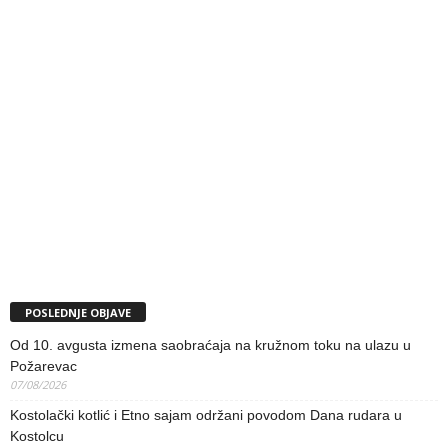
POSLEDNJE OBJAVE
Od 10. avgusta izmena saobraćaja na kružnom toku na ulazu u
Požarevac
07/08/2026
Kostolački kotlić i Etno sajam održani povodom Dana rudara u
Kostolcu