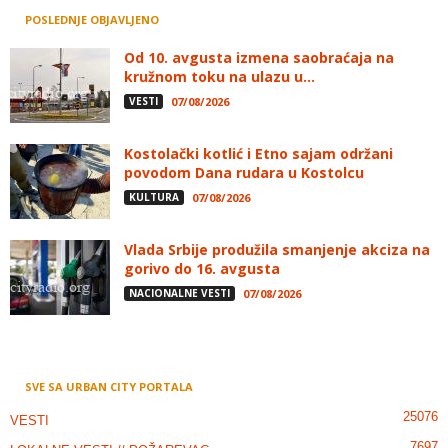
POSLEDNJE OBJAVLJENO
Od 10. avgusta izmena saobraćaja na
kružnom toku na ulazu u...
VESTI
07/08/2026
Kostolački kotlić i Etno sajam održani
povodom Dana rudara u Kostolcu
KULTURA
07/08/2026
Vlada Srbije produžila smanjenje akciza na
gorivo do 16. avgusta
NACIONALNE VESTI
07/08/2026
SVE SA URBAN CITY PORTALA
25076
VESTI
7697