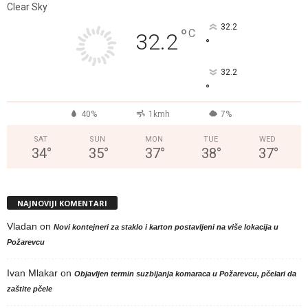
Clear Sky
32.2
°
C
32.2
°
32.2
°
40%
1kmh
7%
SAT
SUN
MON
TUE
WED
34
°
35
°
37
°
38
°
37
°
NAJNOVIJI KOMENTARI
Vladan
on
Novi kontejneri za staklo i karton postavljeni na više lokacija u
Požarevcu
Ivan Mlakar
on
Objavljen termin suzbijanja komaraca u Požarevcu, pčelari da
zaštite pčele