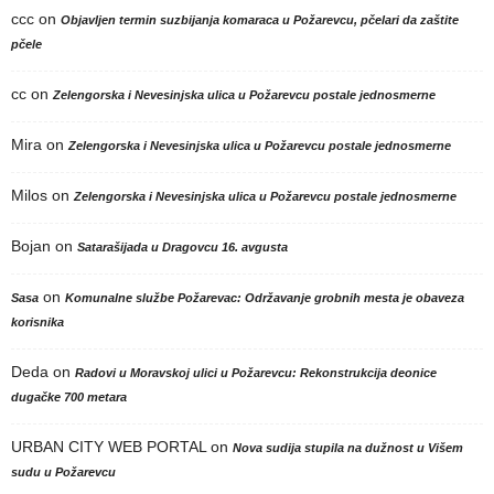
ccc
on
Objavljen termin suzbijanja komaraca u Požarevcu, pčelari da zaštite
pčele
cc
on
Zelengorska i Nevesinjska ulica u Požarevcu postale jednosmerne
Mira
on
Zelengorska i Nevesinjska ulica u Požarevcu postale jednosmerne
Milos
on
Zelengorska i Nevesinjska ulica u Požarevcu postale jednosmerne
Bojan
on
Satarašijada u Dragovcu 16. avgusta
on
Sasa
Komunalne službe Požarevac: Održavanje grobnih mesta je obaveza
korisnika
Deda
on
Radovi u Moravskoj ulici u Požarevcu: Rekonstrukcija deonice
dugačke 700 metara
URBAN CITY WEB PORTAL
on
Nova sudija stupila na dužnost u Višem
sudu u Požarevcu