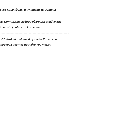
n
on
Satarašijada u Dragovcu 16. avgusta
on
Komunalne službe Požarevac: Održavanje
h mesta je obaveza korisnika
a
on
Radovi u Moravskoj ulici u Požarevcu:
strukcija deonice dugačke 700 metara