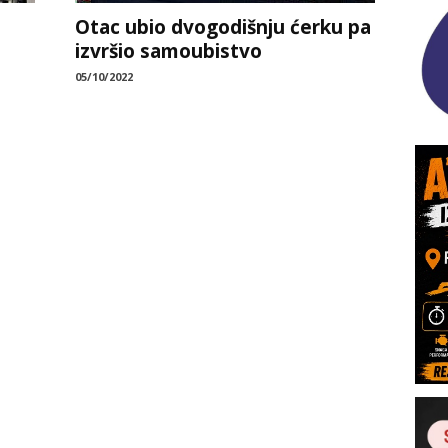
Otac ubio dvogodišnju ćerku pa
izvršio samoubistvo
05/10/2022