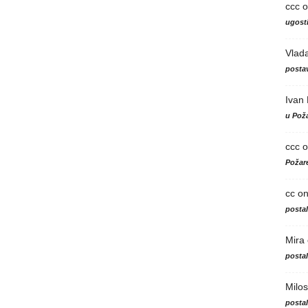
ccc
o
ugosti
Vlad
postav
Ivan
u Poža
ccc
o
Požare
cc
o
posta
Mira
posta
Milos
posta