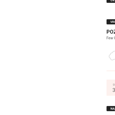
UR
VR
PO
Few 
S
NA