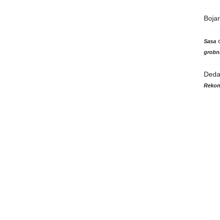
Boja
Sasa
grobni
Ded
Rekon