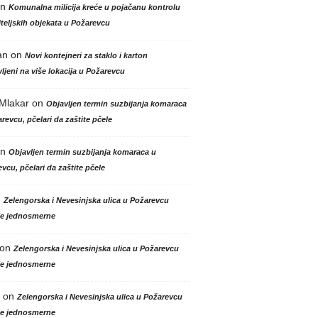
n
Komunalna milicija kreće u pojačanu kontrolu
teljskih objekata u Požarevcu
an
on
Novi kontejneri za staklo i karton
ljeni na više lokacija u Požarevcu
 Mlakar
on
Objavljen termin suzbijanja komaraca
revcu, pčelari da zaštite pčele
n
Objavljen termin suzbijanja komaraca u
vcu, pčelari da zaštite pčele
n
Zelengorska i Nevesinjska ulica u Požarevcu
le jednosmerne
on
Zelengorska i Nevesinjska ulica u Požarevcu
le jednosmerne
on
Zelengorska i Nevesinjska ulica u Požarevcu
le jednosmerne