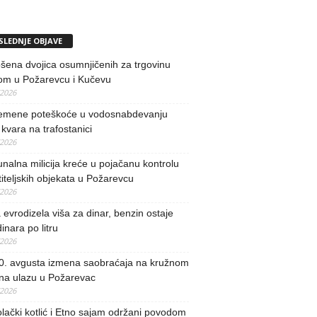
SLEDNJE OBJAVE
ena dvojica osumnjičenih za trgovinu
om u Požarevcu i Kučevu
/2026
remene poteškoće u vodosnabdevanju
kvara na trafostanici
/2026
alna milicija kreće u pojačanu kontrolu
iteljskih objekata u Požarevcu
/2026
evrodizela viša za dinar, benzin ostaje
inara po litru
/2026
0. avgusta izmena saobraćaja na kružnom
 na ulazu u Požarevac
/2026
lački kotlić i Etno sajam održani povodom