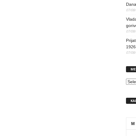
Dana
07/08
Vlada
goriv
07/08
Prija
1926 
07/08
ME
MEN
KA
M