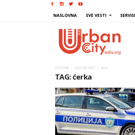
NASLOVNA
SVE VESTI
SERVIS
Urban
City
POČETNA
KLJUČNE REČI
ćerka
TAG: ćerka