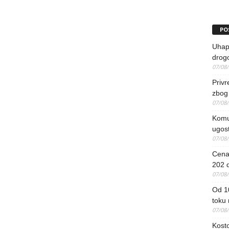
PO
Uhapš
drog
07/08
Priv
zbog 
07/08
Komun
ugost
07/08
Cena 
202 d
07/08
Od 1
toku
07/08
Kosto