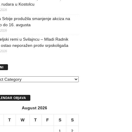
 rudara u Kostolcu
/2026
 Srbije produžila smanjenje akciza na
o do 16. avgusta
/2026
teljski remi u Svilajncu – Mladi Radnik
ostao neporažen protiv srpskoligaša
/2026
NI
I
LENDAR OBJAVA
August 2026
T
W
T
F
S
S
1
2