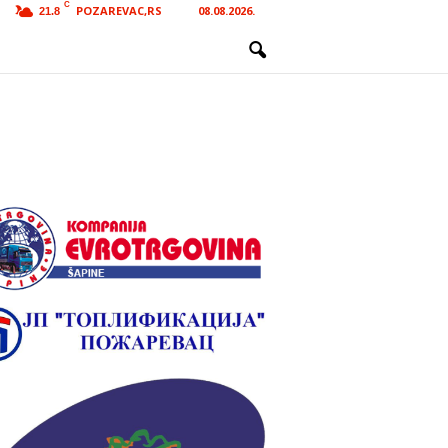
C
POZAREVAC,RS
08.08.2026.
21.8