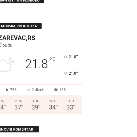
BAN CITY NA FEJSBUKU
EMENSKA PROGNOZA
ZAREVAC,RS
Clouds
°
21.8
°
C
21.8
°
21.8
75%
2.4kmh
16%
UN
MON
TUE
WED
THU
34
°
37
°
39
°
34
°
33
°
JNOVIJI KOMENTARI