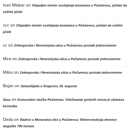
Ivan Mlakar
on
Objavljen termin suzbijanja komaraca u Požarevcu, pčelari da
zaštite pčele
ccc
on
Objavljen termin suzbijanja komaraca u Požarevcu, pčelari da zaštite
pčele
cc
on
Zelengorska i Nevesinjska ulica u Požarevcu postale jednosmerne
Mira
on
Zelengorska i Nevesinjska ulica u Požarevcu postale jednosmerne
Milos
on
Zelengorska i Nevesinjska ulica u Požarevcu postale jednosmerne
Bojan
on
Satarašijada u Dragovcu 16. avgusta
on
Sasa
Komunalne službe Požarevac: Održavanje grobnih mesta je obaveza
korisnika
Deda
on
Radovi u Moravskoj ulici u Požarevcu: Rekonstrukcija deonice
dugačke 700 metara