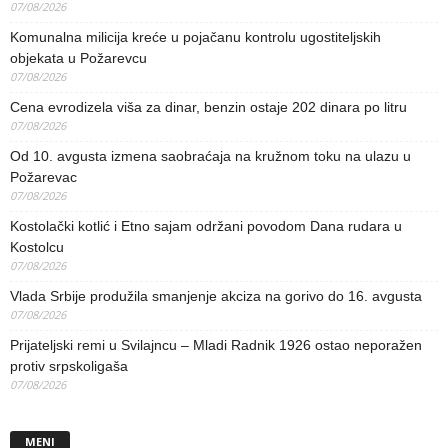
07/08/2026
Komunalna milicija kreće u pojačanu kontrolu ugostiteljskih
objekata u Požarevcu
07/08/2026
Cena evrodizela viša za dinar, benzin ostaje 202 dinara po litru
07/08/2026
Od 10. avgusta izmena saobraćaja na kružnom toku na ulazu u
Požarevac
07/08/2026
Kostolački kotlić i Etno sajam održani povodom Dana rudara u
Kostolcu
07/08/2026
Vlada Srbije produžila smanjenje akciza na gorivo do 16. avgusta
07/08/2026
Prijateljski remi u Svilajncu – Mladi Radnik 1926 ostao neporažen
protiv srpskoligaša
07/08/2026
MENI