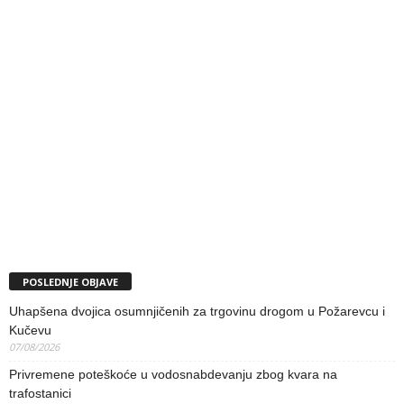
POSLEDNJE OBJAVE
Uhapšena dvojica osumnjičenih za trgovinu drogom u Požarevcu i
Kučevu
07/08/2026
Privremene poteškoće u vodosnabdevanju zbog kvara na
trafostanici