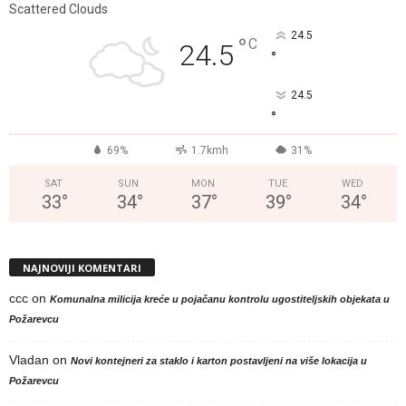
Scattered Clouds
24.5
°
C
24.5
°
24.5
°
69%
1.7kmh
31%
SAT
SUN
MON
TUE
WED
33
°
34
°
37
°
39
°
34
°
NAJNOVIJI KOMENTARI
ccc
on
Komunalna milicija kreće u pojačanu kontrolu ugostiteljskih objekata u
Požarevcu
Vladan
on
Novi kontejneri za staklo i karton postavljeni na više lokacija u
Požarevcu