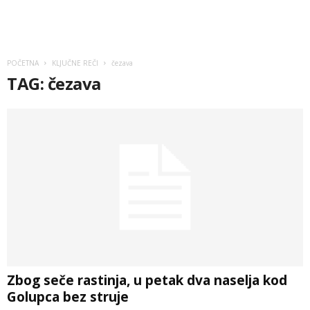
POČETNA
KLJUČNE REČI
čezava
TAG: čezava
Zbog seče rastinja, u petak dva naselja kod
Golupca bez struje