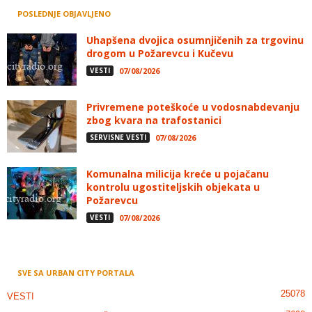
POSLEDNJE OBJAVLJENO
Uhapšena dvojica osumnjičenih za trgovinu
drogom u Požarevcu i Kučevu
VESTI
07/08/2026
Privremene poteškoće u vodosnabdevanju
zbog kvara na trafostanici
SERVISNE VESTI
07/08/2026
Komunalna milicija kreće u pojačanu
kontrolu ugostiteljskih objekata u
Požarevcu
VESTI
07/08/2026
SVE SA URBAN CITY PORTALA
25078
VESTI