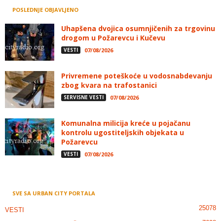
POSLEDNJE OBJAVLJENO
Uhapšena dvojica osumnjičenih za trgovinu
drogom u Požarevcu i Kučevu
VESTI
07/08/2026
Privremene poteškoće u vodosnabdevanju
zbog kvara na trafostanici
SERVISNE VESTI
07/08/2026
Komunalna milicija kreće u pojačanu
kontrolu ugostiteljskih objekata u
Požarevcu
VESTI
07/08/2026
SVE SA URBAN CITY PORTALA
25078
VESTI