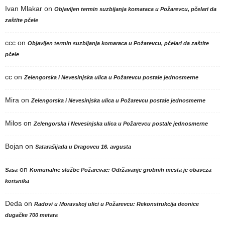
Ivan Mlakar
on
Objavljen termin suzbijanja komaraca u Požarevcu, pčelari da
zaštite pčele
ccc
on
Objavljen termin suzbijanja komaraca u Požarevcu, pčelari da zaštite
pčele
cc
on
Zelengorska i Nevesinjska ulica u Požarevcu postale jednosmerne
Mira
on
Zelengorska i Nevesinjska ulica u Požarevcu postale jednosmerne
Milos
on
Zelengorska i Nevesinjska ulica u Požarevcu postale jednosmerne
Bojan
on
Satarašijada u Dragovcu 16. avgusta
on
Sasa
Komunalne službe Požarevac: Održavanje grobnih mesta je obaveza
korisnika
Deda
on
Radovi u Moravskoj ulici u Požarevcu: Rekonstrukcija deonice
dugačke 700 metara