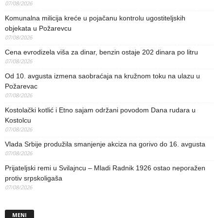
07/08/2026
Komunalna milicija kreće u pojačanu kontrolu ugostiteljskih
objekata u Požarevcu
07/08/2026
Cena evrodizela viša za dinar, benzin ostaje 202 dinara po litru
07/08/2026
Od 10. avgusta izmena saobraćaja na kružnom toku na ulazu u
Požarevac
07/08/2026
Kostolački kotlić i Etno sajam održani povodom Dana rudara u
Kostolcu
07/08/2026
Vlada Srbije produžila smanjenje akciza na gorivo do 16. avgusta
07/08/2026
Prijateljski remi u Svilajncu – Mladi Radnik 1926 ostao neporažen
protiv srpskoligaša
07/08/2026
MENI