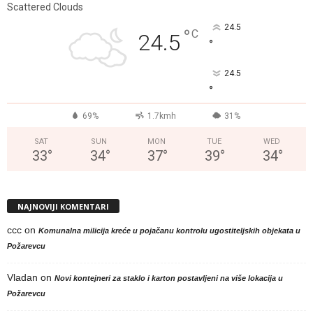
Scattered Clouds
24.5
°
C
24.5
°
24.5
°
69%
1.7kmh
31%
SAT
SUN
MON
TUE
WED
33
°
34
°
37
°
39
°
34
°
NAJNOVIJI KOMENTARI
ccc
on
Komunalna milicija kreće u pojačanu kontrolu ugostiteljskih objekata u
Požarevcu
Vladan
on
Novi kontejneri za staklo i karton postavljeni na više lokacija u
Požarevcu