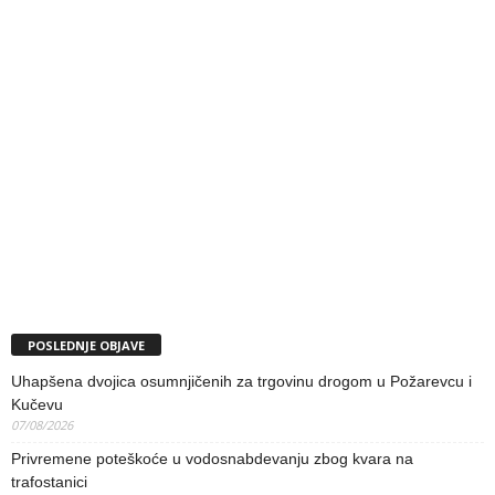
POSLEDNJE OBJAVE
Uhapšena dvojica osumnjičenih za trgovinu drogom u Požarevcu i
Kučevu
07/08/2026
Privremene poteškoće u vodosnabdevanju zbog kvara na
trafostanici