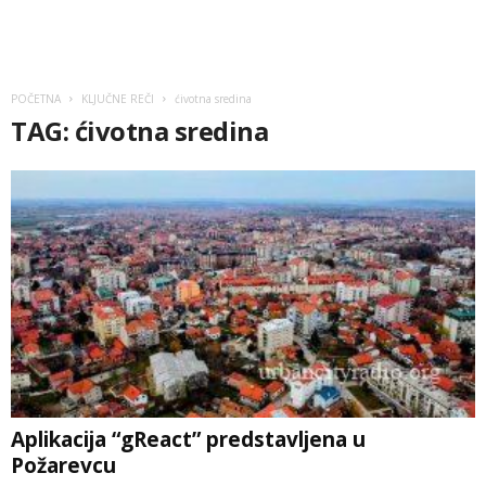
POČETNA
KLJUČNE REČI
ćivotna sredina
TAG: ćivotna sredina
Aplikacija “gReact” predstavljena u
Požarevcu