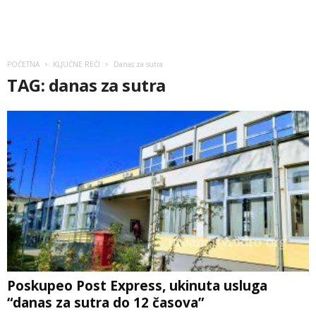
POČETNA
KLJUČNE REČI
Danas za sutra
TAG: danas za sutra
Poskupeo Post Express, ukinuta usluga
“danas za sutra do 12 časova”