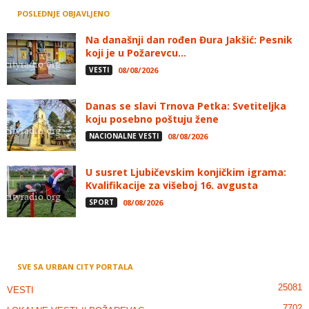
POSLEDNJE OBJAVLJENO
Na današnji dan rođen Đura Jakšić: Pesnik
koji je u Požarevcu...
VESTI
08/08/2026
Danas se slavi Trnova Petka: Svetiteljka
koju posebno poštuju žene
NACIONALNE VESTI
08/08/2026
U susret Ljubičevskim konjičkim igrama:
Kvalifikacije za višeboj 16. avgusta
SPORT
08/08/2026
SVE SA URBAN CITY PORTALA
25081
VESTI
7702