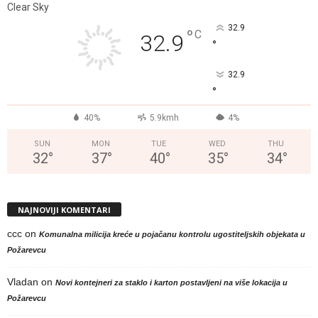
Clear Sky
32.9
°
C
32.9
°
32.9
°
40%
5.9kmh
4%
SUN
MON
TUE
WED
THU
32
°
37
°
40
°
35
°
34
°
NAJNOVIJI KOMENTARI
ccc
on
Komunalna milicija kreće u pojačanu kontrolu ugostiteljskih objekata u
Požarevcu
Vladan
on
Novi kontejneri za staklo i karton postavljeni na više lokacija u
Požarevcu