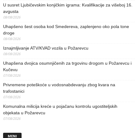
U susret Ljubičevskim konjičkim igrama: Kvalifikacije za višeboj 16.
avgusta
08/08/2026
Uhapšeno šest osoba kod Smedereva, zaplenjeno oko pola tone
droge
08/08/2026
Iznajmljivanje ATV/KVAD vozila u Požarevcu
08/08/2026
Uhapšena dvojica osumnjičenih za trgovinu drogom u Požarevcu i
Kučevu
07/08/2026
Privremene poteškoće u vodosnabdevanju zbog kvara na
trafostanici
07/08/2026
Komunalna milicija kreće u pojačanu kontrolu ugostiteljskih
objekata u Požarevcu
07/08/2026
MENI