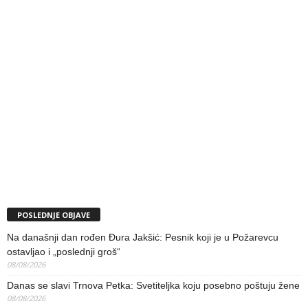
POSLEDNJE OBJAVE
Na današnji dan rođen Đura Jakšić: Pesnik koji je u Požarevcu
ostavljao i „poslednji groš“
08/08/2026
Danas se slavi Trnova Petka: Svetiteljka koju posebno poštuju žene
08/08/2026