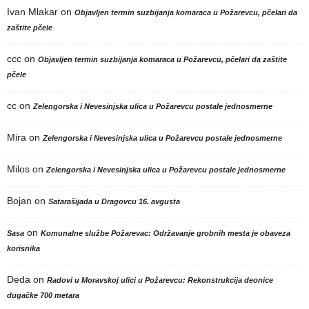
Ivan Mlakar
on
Objavljen termin suzbijanja komaraca u Požarevcu, pčelari da
zaštite pčele
ccc
on
Objavljen termin suzbijanja komaraca u Požarevcu, pčelari da zaštite
pčele
cc
on
Zelengorska i Nevesinjska ulica u Požarevcu postale jednosmerne
Mira
on
Zelengorska i Nevesinjska ulica u Požarevcu postale jednosmerne
Milos
on
Zelengorska i Nevesinjska ulica u Požarevcu postale jednosmerne
Bojan
on
Satarašijada u Dragovcu 16. avgusta
on
Sasa
Komunalne službe Požarevac: Održavanje grobnih mesta je obaveza
korisnika
Deda
on
Radovi u Moravskoj ulici u Požarevcu: Rekonstrukcija deonice
dugačke 700 metara