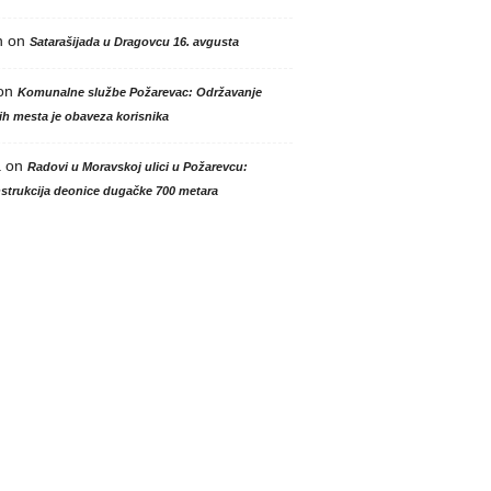
n
on
Satarašijada u Dragovcu 16. avgusta
on
Komunalne službe Požarevac: Održavanje
h mesta je obaveza korisnika
a
on
Radovi u Moravskoj ulici u Požarevcu:
strukcija deonice dugačke 700 metara