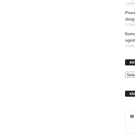
07/08
Priv
zbog 
07/08
Komun
ugost
07/08
ME
MEN
KA
M