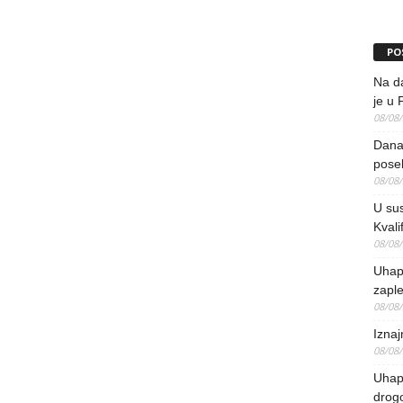
PO
Na da
je u 
08/08
Danas
pose
08/08
U sus
Kvali
08/08
Uhap
zaple
08/08
Iznaj
08/08
Uhapš
drog