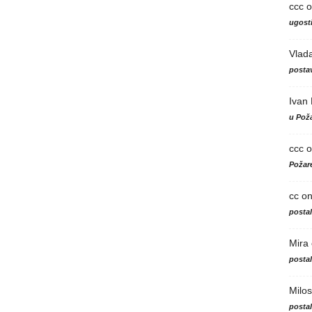
ccc
o
ugosti
Vlad
postav
Ivan
u Poža
ccc
o
Požare
cc
o
posta
Mira
posta
Milos
posta