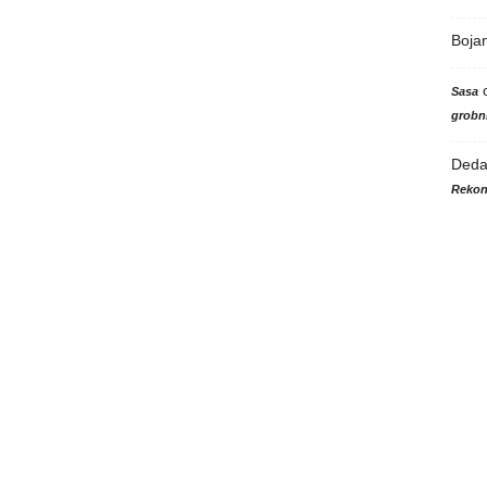
Boja
Sasa
grobni
Ded
Rekon