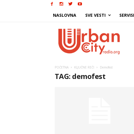
NASLOVNA
SVE VESTI
SERVIS
Urban
City
POČETNA
KLJUČNE REČI
Demofest
TAG: demofest