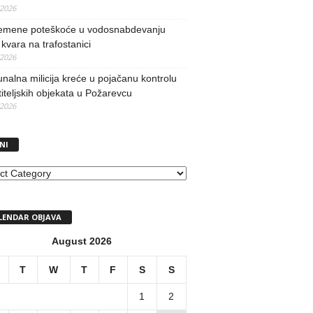
/2026
remene poteškoće u vodosnabdevanju
kvara na trafostanici
/2026
alna milicija kreće u pojačanu kontrolu
iteljskih objekata u Požarevcu
/2026
NI
I
LENDAR OBJAVA
August 2026
T
W
T
F
S
S
1
2