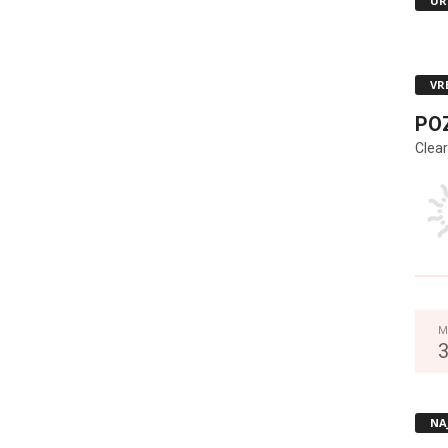
UR
VR
PO
Clear
M
NA