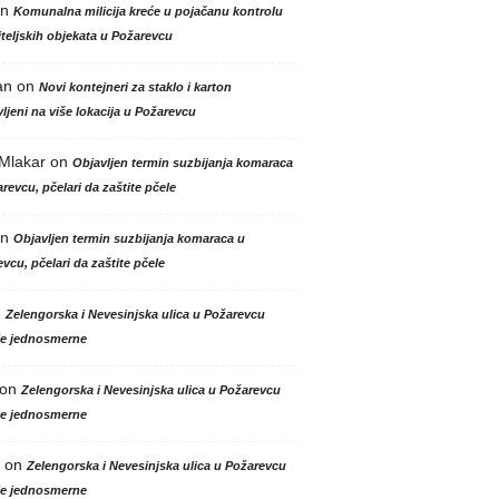
n
Komunalna milicija kreće u pojačanu kontrolu
teljskih objekata u Požarevcu
an
on
Novi kontejneri za staklo i karton
ljeni na više lokacija u Požarevcu
 Mlakar
on
Objavljen termin suzbijanja komaraca
revcu, pčelari da zaštite pčele
n
Objavljen termin suzbijanja komaraca u
vcu, pčelari da zaštite pčele
n
Zelengorska i Nevesinjska ulica u Požarevcu
le jednosmerne
on
Zelengorska i Nevesinjska ulica u Požarevcu
le jednosmerne
on
Zelengorska i Nevesinjska ulica u Požarevcu
le jednosmerne