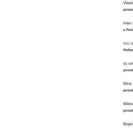
Vlad
postav
Ivan
u Poža
ccc
o
Požare
cc
o
posta
Mira
posta
Milos
posta
Boja