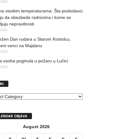
/2026
na visokim temperaturama: Šta poslodavci
ju da obezbede radnicima i kome se
vljuju nepravilnosti
/2026
ežen Dan rudara u Starom Kostolcu,
ženi venci na Majdanu
/2026
 osoba poginula u požaru u Lučici
/2026
NI
I
LENDAR OBJAVA
August 2026