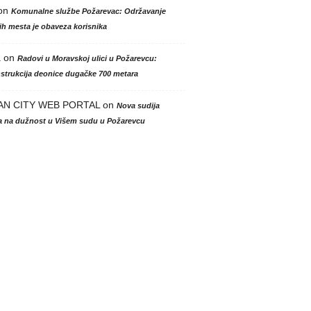
on
Komunalne službe Požarevac: Održavanje
h mesta je obaveza korisnika
a
on
Radovi u Moravskoj ulici u Požarevcu:
strukcija deonice dugačke 700 metara
AN CITY WEB PORTAL
on
Nova sudija
la na dužnost u Višem sudu u Požarevcu