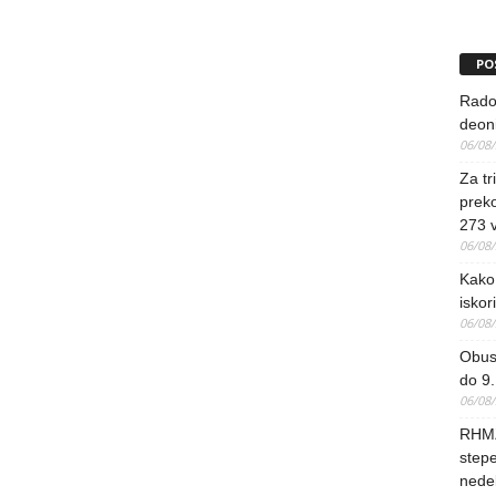
PO
Rado
deoni
06/08
Za tr
preko
273 
06/08
Kako 
iskori
06/08
Obus
do 9.
06/08
RHMZ
stepe
nedel