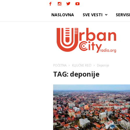
NASLOVNA
SVE VESTI
SERVIS
Urban
City
POČETNA
KLJUČNE REČI
Deponije
TAG: deponije