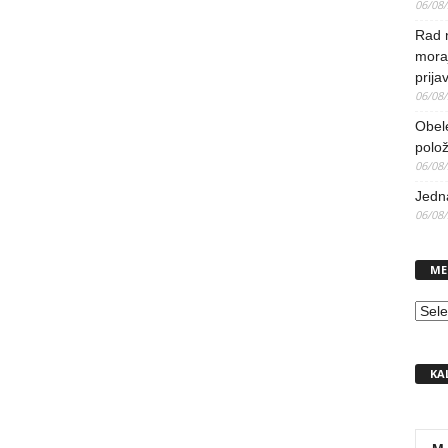
06/08
Rad 
mora
prija
06/08
Obel
polo
06/08
Jedna
06/08
ME
MEN
KA