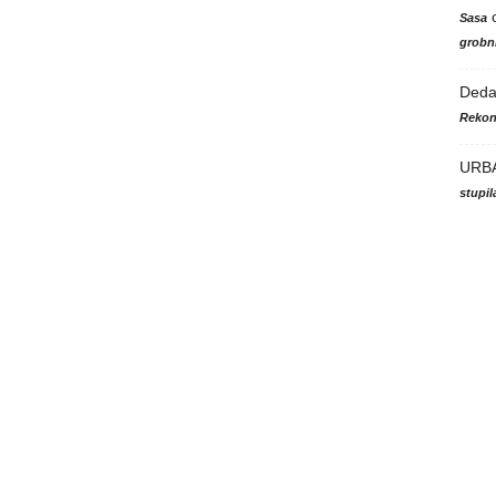
Sasa
grobni
Ded
Rekon
URB
stupi