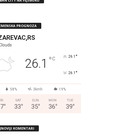
BAN CITY NA FEJSBUKU
EMENSKA PROGNOZA
ZAREVAC,RS
Clouds
°
26.1
°
C
26.1
°
26.1
58%
3kmh
19%
FRI
SAT
SUN
MON
TUE
37
°
33
°
35
°
36
°
39
°
JNOVIJI KOMENTARI