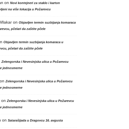
an
on
Novi kontejneri za staklo i karton
ljeni na više lokacija u Požarevcu
 Mlakar
on
Objavljen termin suzbijanja komaraca
revcu, pčelari da zaštite pčele
n
Objavljen termin suzbijanja komaraca u
vcu, pčelari da zaštite pčele
n
Zelengorska i Nevesinjska ulica u Požarevcu
le jednosmerne
on
Zelengorska i Nevesinjska ulica u Požarevcu
le jednosmerne
on
Zelengorska i Nevesinjska ulica u Požarevcu
le jednosmerne
n
on
Satarašijada u Dragovcu 16. avgusta