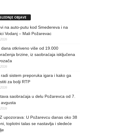
SLEDNJE OBJAVE
vi na auto-putu kod Smedereva i na
ci Vodanj – Mali Požarevac
/2026
i dana otkriveno više od 19.000
račenja brzine, iz saobraćaja isključena
vozača
/2026
radi sistem preporuka igara i kako ga
stiti za bolji RTP
/2026
tava saobraćaja u delu Požarevca od 7.
 avgusta
/2026
 upozorava: U Požarevcu danas oko 38
ni, toplotni talas se nastavlja i sledeće
je