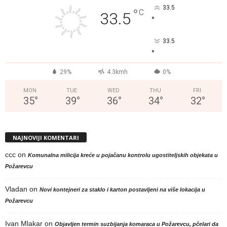
33.5
°
C
33.5
°
33.5
°
29%
4.3kmh
0%
MON
TUE
WED
THU
FRI
35
°
39
°
36
°
34
°
32
°
NAJNOVIJI KOMENTARI
ccc
on
Komunalna milicija kreće u pojačanu kontrolu ugostiteljskih objekata u
Požarevcu
Vladan
on
Novi kontejneri za staklo i karton postavljeni na više lokacija u
Požarevcu
Ivan Mlakar
on
Objavljen termin suzbijanja komaraca u Požarevcu, pčelari da