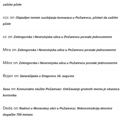
zaštite pčele
ccc
on
Objavljen termin suzbijanja komaraca u Požarevcu, pčelari da zaštite
pčele
cc
on
Zelengorska i Nevesinjska ulica u Požarevcu postale jednosmerne
Mira
on
Zelengorska i Nevesinjska ulica u Požarevcu postale jednosmerne
Milos
on
Zelengorska i Nevesinjska ulica u Požarevcu postale jednosmerne
Bojan
on
Satarašijada u Dragovcu 16. avgusta
on
Sasa
Komunalne službe Požarevac: Održavanje grobnih mesta je obaveza
korisnika
Deda
on
Radovi u Moravskoj ulici u Požarevcu: Rekonstrukcija deonice
dugačke 700 metara