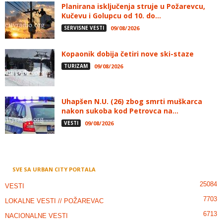
Planirana isključenja struje u Požarevcu,
Kučevu i Golupcu od 10. do...
SERVISNE VESTI
09/08/2026
Kopaonik dobija četiri nove ski-staze
TURIZAM
09/08/2026
Uhapšen N.U. (26) zbog smrti muškarca
nakon sukoba kod Petrovca na...
VESTI
09/08/2026
SVE SA URBAN CITY PORTALA
25084
VESTI
7703
LOKALNE VESTI // POŽAREVAC
6713
NACIONALNE VESTI