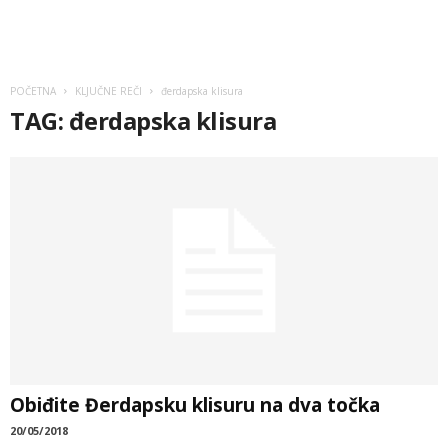
POČETNA
KLJUČNE REČI
đerdapska klisura
TAG: đerdapska klisura
Obiđite Đerdapsku klisuru na dva točka
20/05/2018