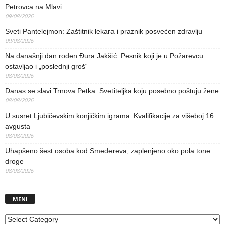
Petrovca na Mlavi
09/08/2026
Sveti Pantelejmon: Zaštitnik lekara i praznik posvećen zdravlju
09/08/2026
Na današnji dan rođen Đura Jakšić: Pesnik koji je u Požarevcu
ostavljao i „poslednji groš“
08/08/2026
Danas se slavi Trnova Petka: Svetiteljka koju posebno poštuju žene
08/08/2026
U susret Ljubičevskim konjičkim igrama: Kvalifikacije za višeboj 16.
avgusta
08/08/2026
Uhapšeno šest osoba kod Smedereva, zaplenjeno oko pola tone
droge
08/08/2026
MENI
MENI