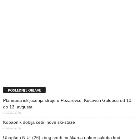
POSLEDNJE OBJAVE
Planirana isključenja struje u Požarevcu, Kučevu i Golupcu od 10.
do 13. avgusta
09/08/2026
Kopaonik dobija četiri nove ski-staze
09/08/2026
Uhapšen N.U. (26) zbog smrti muškarca nakon sukoba kod