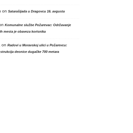
n
on
Satarašijada u Dragovcu 16. avgusta
on
Komunalne službe Požarevac: Održavanje
h mesta je obaveza korisnika
a
on
Radovi u Moravskoj ulici u Požarevcu:
strukcija deonice dugačke 700 metara