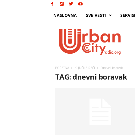
NASLOVNA
SVE VESTI
SERVIS
Urban
City
POČETNA
KLJUČNE REČI
Dnevni boravak
TAG: dnevni boravak