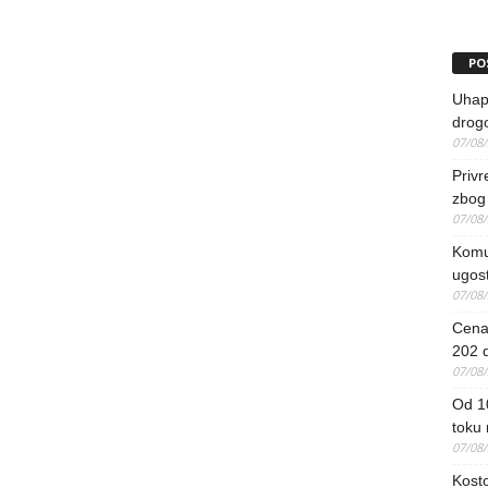
PO
Uhapš
drog
07/08
Priv
zbog 
07/08
Komun
ugost
07/08
Cena 
202 d
07/08
Od 1
toku
07/08
Kosto