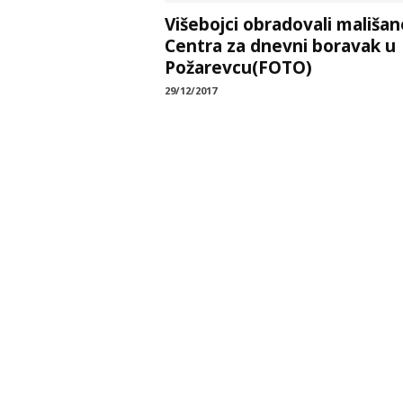
Višebojci obradovali mališan
Centra za dnevni boravak u
Požarevcu(FOTO)
29/12/2017