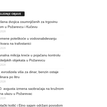
SLEDNJE OBJAVE
ena dvojica osumnjičenih za trgovinu
om u Požarevcu i Kučevu
/2026
remene poteškoće u vodosnabdevanju
kvara na trafostanici
/2026
alna milicija kreće u pojačanu kontrolu
iteljskih objekata u Požarevcu
/2026
evrodizela viša za dinar, benzin ostaje
inara po litru
/2026
0. avgusta izmena saobraćaja na kružnom
 na ulazu u Požarevac
/2026
lački kotlić i Etno sajam održani povodom