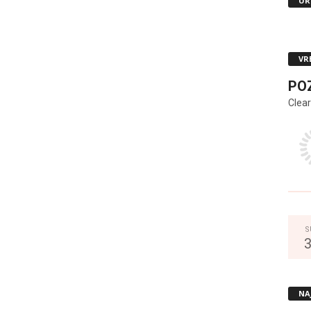
UR
VR
PO
Clear
S
NA