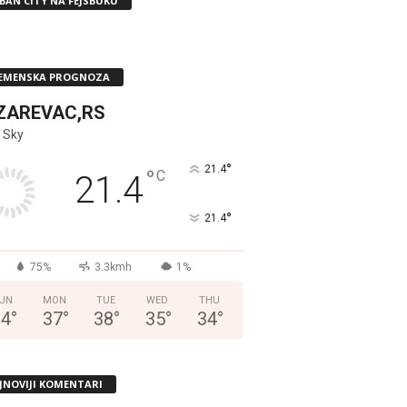
BAN CITY NA FEJSBUKU
EMENSKA PROGNOZA
ZAREVAC,RS
 Sky
°
21.4
°
C
21.4
°
21.4
75%
3.3kmh
1%
UN
MON
TUE
WED
THU
34
°
37
°
38
°
35
°
34
°
JNOVIJI KOMENTARI