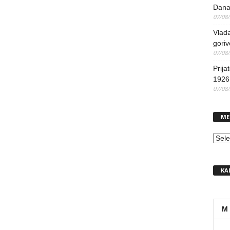
Dana
07/08
Vlada
goriv
07/08
Prija
1926 
07/08
ME
MEN
KA
M