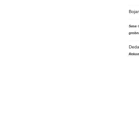
Boja
Sasa
grobni
Ded
Rekon