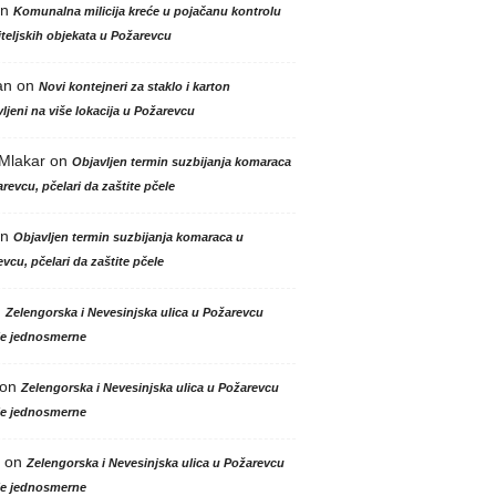
n
Komunalna milicija kreće u pojačanu kontrolu
teljskih objekata u Požarevcu
an
on
Novi kontejneri za staklo i karton
ljeni na više lokacija u Požarevcu
 Mlakar
on
Objavljen termin suzbijanja komaraca
revcu, pčelari da zaštite pčele
n
Objavljen termin suzbijanja komaraca u
vcu, pčelari da zaštite pčele
n
Zelengorska i Nevesinjska ulica u Požarevcu
le jednosmerne
on
Zelengorska i Nevesinjska ulica u Požarevcu
le jednosmerne
on
Zelengorska i Nevesinjska ulica u Požarevcu
le jednosmerne