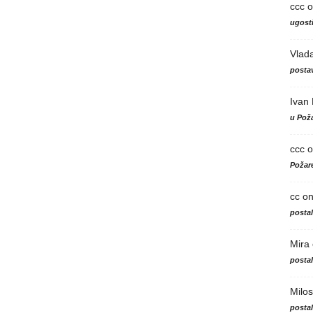
ccc
o
ugosti
Vlad
postav
Ivan
u Poža
ccc
o
Požare
cc
o
posta
Mira
posta
Milos
posta