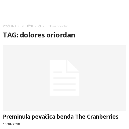
POČETNA
KLJUČNE REČI
Dolores oriordan
TAG: dolores oriordan
Preminula pevačica benda The Cranberries
15/01/2018