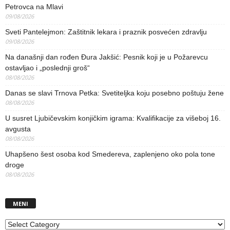
Petrovca na Mlavi
09/08/2026
Sveti Pantelejmon: Zaštitnik lekara i praznik posvećen zdravlju
09/08/2026
Na današnji dan rođen Đura Jakšić: Pesnik koji je u Požarevcu
ostavljao i „poslednji groš“
08/08/2026
Danas se slavi Trnova Petka: Svetiteljka koju posebno poštuju žene
08/08/2026
U susret Ljubičevskim konjičkim igrama: Kvalifikacije za višeboj 16.
avgusta
08/08/2026
Uhapšeno šest osoba kod Smedereva, zaplenjeno oko pola tone
droge
08/08/2026
MENI
MENI