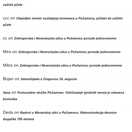
zaštite pčele
ccc
on
Objavljen termin suzbijanja komaraca u Požarevcu, pčelari da zaštite
pčele
cc
on
Zelengorska i Nevesinjska ulica u Požarevcu postale jednosmerne
Mira
on
Zelengorska i Nevesinjska ulica u Požarevcu postale jednosmerne
Milos
on
Zelengorska i Nevesinjska ulica u Požarevcu postale jednosmerne
Bojan
on
Satarašijada u Dragovcu 16. avgusta
on
Sasa
Komunalne službe Požarevac: Održavanje grobnih mesta je obaveza
korisnika
Deda
on
Radovi u Moravskoj ulici u Požarevcu: Rekonstrukcija deonice
dugačke 700 metara