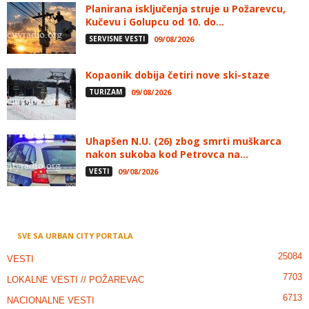
Planirana isključenja struje u Požarevcu,
Kučevu i Golupcu od 10. do...
SERVISNE VESTI
09/08/2026
Kopaonik dobija četiri nove ski-staze
TURIZAM
09/08/2026
Uhapšen N.U. (26) zbog smrti muškarca
nakon sukoba kod Petrovca na...
VESTI
09/08/2026
SVE SA URBAN CITY PORTALA
25084
VESTI
7703
LOKALNE VESTI // POŽAREVAC
6713
NACIONALNE VESTI