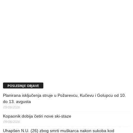
POSLEDNJE OBJAVE
Planirana isključenja struje u Požarevcu, Kučevu i Golupcu od 10.
do 13. avgusta
09/08/2026
Kopaonik dobija četiri nove ski-staze
09/08/2026
Uhapšen N.U. (26) zbog smrti muškarca nakon sukoba kod