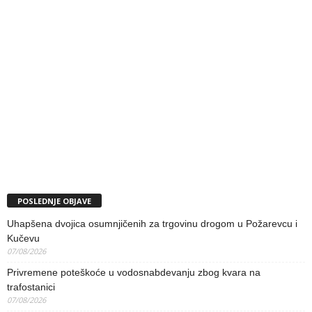
POSLEDNJE OBJAVE
Uhapšena dvojica osumnjičenih za trgovinu drogom u Požarevcu i
Kučevu
07/08/2026
Privremene poteškoće u vodosnabdevanju zbog kvara na
trafostanici
07/08/2026