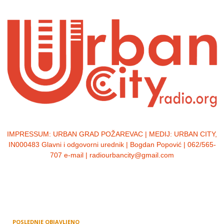
IMPRESSUM:
URBAN GRAD POŽAREVAC | MEDIJ: URBAN CITY,
IN000483 Glavni i odgovorni urednik | Bogdan Popović | 062/565-
707 e-mail | radiourbancity@gmail.com
POSLEDNJE OBJAVLJENO