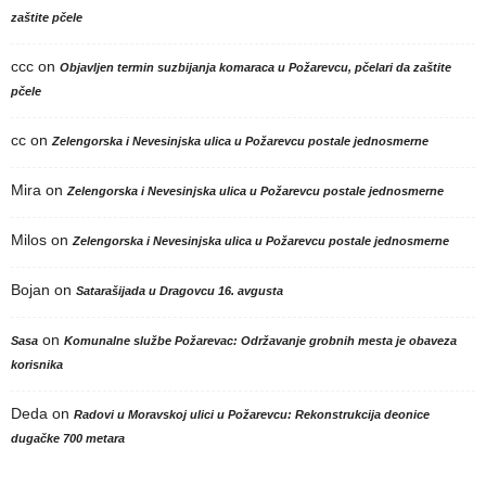
zaštite pčele
ccc
on
Objavljen termin suzbijanja komaraca u Požarevcu, pčelari da zaštite
pčele
cc
on
Zelengorska i Nevesinjska ulica u Požarevcu postale jednosmerne
Mira
on
Zelengorska i Nevesinjska ulica u Požarevcu postale jednosmerne
Milos
on
Zelengorska i Nevesinjska ulica u Požarevcu postale jednosmerne
Bojan
on
Satarašijada u Dragovcu 16. avgusta
on
Sasa
Komunalne službe Požarevac: Održavanje grobnih mesta je obaveza
korisnika
Deda
on
Radovi u Moravskoj ulici u Požarevcu: Rekonstrukcija deonice
dugačke 700 metara