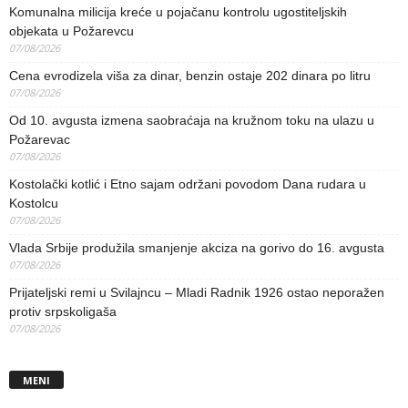
Komunalna milicija kreće u pojačanu kontrolu ugostiteljskih
objekata u Požarevcu
07/08/2026
Cena evrodizela viša za dinar, benzin ostaje 202 dinara po litru
07/08/2026
Od 10. avgusta izmena saobraćaja na kružnom toku na ulazu u
Požarevac
07/08/2026
Kostolački kotlić i Etno sajam održani povodom Dana rudara u
Kostolcu
07/08/2026
Vlada Srbije produžila smanjenje akciza na gorivo do 16. avgusta
07/08/2026
Prijateljski remi u Svilajncu – Mladi Radnik 1926 ostao neporažen
protiv srpskoligaša
07/08/2026
MENI