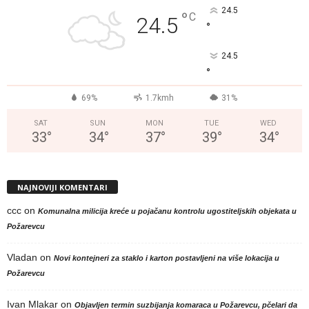
24.5
°
C
24.5
°
24.5
°
69%
1.7kmh
31%
SAT
SUN
MON
TUE
WED
33
°
34
°
37
°
39
°
34
°
NAJNOVIJI KOMENTARI
ccc
on
Komunalna milicija kreće u pojačanu kontrolu ugostiteljskih objekata u
Požarevcu
Vladan
on
Novi kontejneri za staklo i karton postavljeni na više lokacija u
Požarevcu
Ivan Mlakar
on
Objavljen termin suzbijanja komaraca u Požarevcu, pčelari da