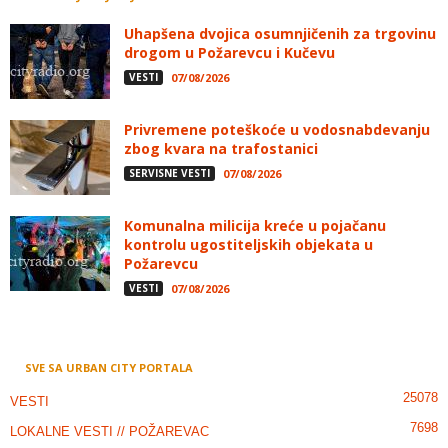
Uhapšena dvojica osumnjičenih za trgovinu
drogom u Požarevcu i Kučevu
VESTI
07/08/2026
Privremene poteškoće u vodosnabdevanju
zbog kvara na trafostanici
SERVISNE VESTI
07/08/2026
Komunalna milicija kreće u pojačanu
kontrolu ugostiteljskih objekata u
Požarevcu
VESTI
07/08/2026
SVE SA URBAN CITY PORTALA
25078
VESTI
7698
LOKALNE VESTI // POŽAREVAC