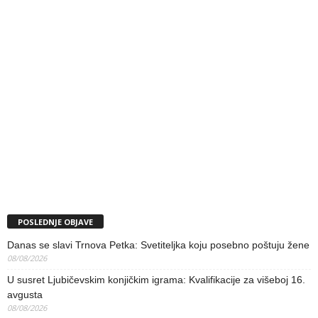
POSLEDNJE OBJAVE
Danas se slavi Trnova Petka: Svetiteljka koju posebno poštuju žene
08/08/2026
U susret Ljubičevskim konjičkim igrama: Kvalifikacije za višeboj 16.
avgusta
08/08/2026