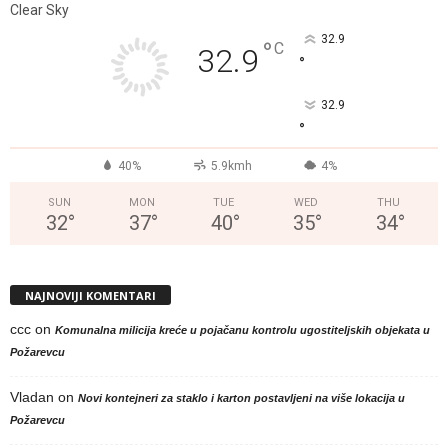
Clear Sky
32.9
°
C
32.9
°
32.9
°
40%
5.9kmh
4%
SUN
MON
TUE
WED
THU
32
°
37
°
40
°
35
°
34
°
NAJNOVIJI KOMENTARI
ccc
on
Komunalna milicija kreće u pojačanu kontrolu ugostiteljskih objekata u
Požarevcu
Vladan
on
Novi kontejneri za staklo i karton postavljeni na više lokacija u
Požarevcu