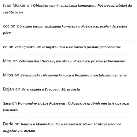
Ivan Mlakar
on
Objavljen termin suzbijanja komaraca u Požarevcu, pčelari da
zaštite pčele
ccc
on
Objavljen termin suzbijanja komaraca u Požarevcu, pčelari da zaštite
pčele
cc
on
Zelengorska i Nevesinjska ulica u Požarevcu postale jednosmerne
Mira
on
Zelengorska i Nevesinjska ulica u Požarevcu postale jednosmerne
Milos
on
Zelengorska i Nevesinjska ulica u Požarevcu postale jednosmerne
Bojan
on
Satarašijada u Dragovcu 16. avgusta
on
Sasa
Komunalne službe Požarevac: Održavanje grobnih mesta je obaveza
korisnika
Deda
on
Radovi u Moravskoj ulici u Požarevcu: Rekonstrukcija deonice
dugačke 700 metara