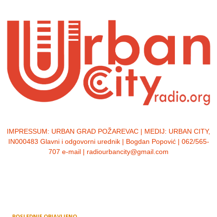
IMPRESSUM:
URBAN GRAD POŽAREVAC | MEDIJ: URBAN CITY,
IN000483 Glavni i odgovorni urednik | Bogdan Popović | 062/565-
707 e-mail | radiourbancity@gmail.com
POSLEDNJE OBJAVLJENO