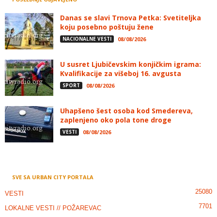
Danas se slavi Trnova Petka: Svetiteljka
koju posebno poštuju žene
NACIONALNE VESTI
08/08/2026
U susret Ljubičevskim konjičkim igrama:
Kvalifikacije za višeboj 16. avgusta
SPORT
08/08/2026
Uhapšeno šest osoba kod Smedereva,
zaplenjeno oko pola tone droge
VESTI
08/08/2026
SVE SA URBAN CITY PORTALA
25080
VESTI
7701
LOKALNE VESTI // POŽAREVAC