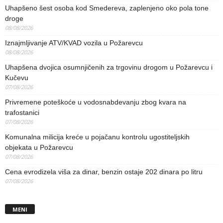
Uhapšeno šest osoba kod Smedereva, zaplenjeno oko pola tone
droge
08/08/2026
Iznajmljivanje ATV/KVAD vozila u Požarevcu
08/08/2026
Uhapšena dvojica osumnjičenih za trgovinu drogom u Požarevcu i
Kučevu
07/08/2026
Privremene poteškoće u vodosnabdevanju zbog kvara na
trafostanici
07/08/2026
Komunalna milicija kreće u pojačanu kontrolu ugostiteljskih
objekata u Požarevcu
07/08/2026
Cena evrodizela viša za dinar, benzin ostaje 202 dinara po litru
07/08/2026
MENI