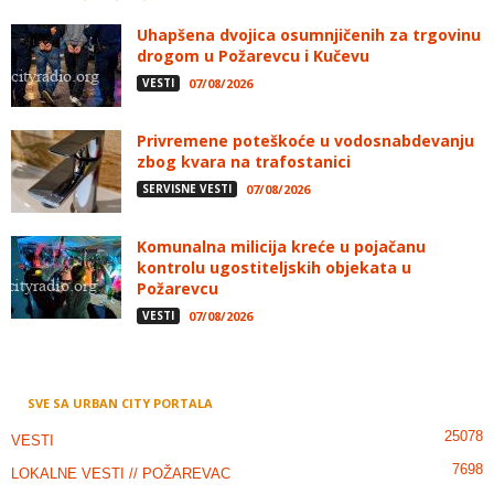
Uhapšena dvojica osumnjičenih za trgovinu
drogom u Požarevcu i Kučevu
VESTI
07/08/2026
Privremene poteškoće u vodosnabdevanju
zbog kvara na trafostanici
SERVISNE VESTI
07/08/2026
Komunalna milicija kreće u pojačanu
kontrolu ugostiteljskih objekata u
Požarevcu
VESTI
07/08/2026
SVE SA URBAN CITY PORTALA
25078
VESTI
7698
LOKALNE VESTI // POŽAREVAC