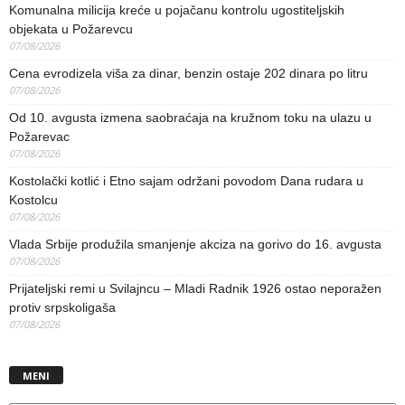
Komunalna milicija kreće u pojačanu kontrolu ugostiteljskih
objekata u Požarevcu
07/08/2026
Cena evrodizela viša za dinar, benzin ostaje 202 dinara po litru
07/08/2026
Od 10. avgusta izmena saobraćaja na kružnom toku na ulazu u
Požarevac
07/08/2026
Kostolački kotlić i Etno sajam održani povodom Dana rudara u
Kostolcu
07/08/2026
Vlada Srbije produžila smanjenje akciza na gorivo do 16. avgusta
07/08/2026
Prijateljski remi u Svilajncu – Mladi Radnik 1926 ostao neporažen
protiv srpskoligaša
07/08/2026
MENI