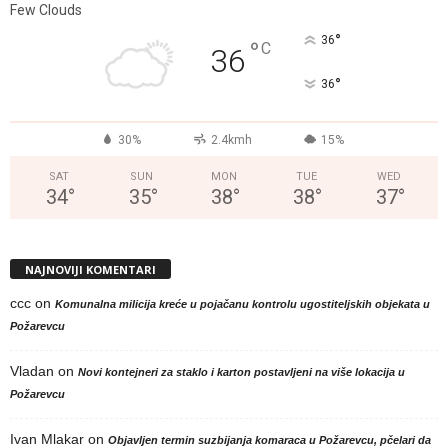
Few Clouds
°
36
°
C
36
°
36
30%
2.4kmh
15%
SAT
SUN
MON
TUE
WED
34
°
35
°
38
°
38
°
37
°
NAJNOVIJI KOMENTARI
ccc
on
Komunalna milicija kreće u pojačanu kontrolu ugostiteljskih objekata u
Požarevcu
Vladan
on
Novi kontejneri za staklo i karton postavljeni na više lokacija u
Požarevcu
Ivan Mlakar
on
Objavljen termin suzbijanja komaraca u Požarevcu, pčelari da