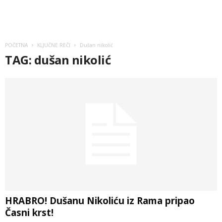
POČETNA
KLJUČNE REČI
Dušan nikolić
TAG: dušan nikolić
HRABRO! Dušanu Nikoliću iz Rama pripao
Časni krst!