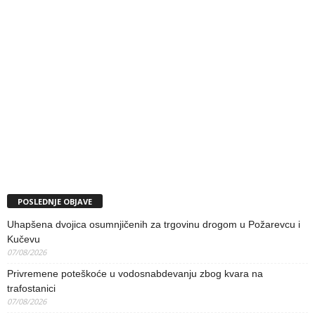
POSLEDNJE OBJAVE
Uhapšena dvojica osumnjičenih za trgovinu drogom u Požarevcu i
Kučevu
07/08/2026
Privremene poteškoće u vodosnabdevanju zbog kvara na
trafostanici
07/08/2026