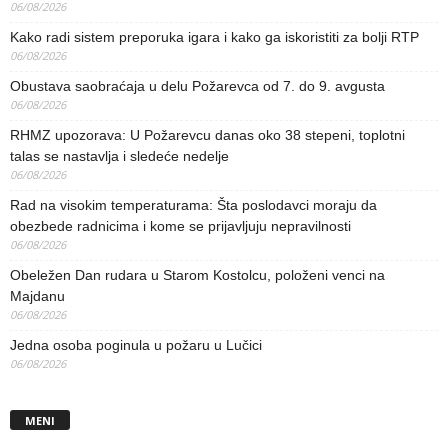
06/08/2026
Kako radi sistem preporuka igara i kako ga iskoristiti za bolji RTP
06/08/2026
Obustava saobraćaja u delu Požarevca od 7. do 9. avgusta
06/08/2026
RHMZ upozorava: U Požarevcu danas oko 38 stepeni, toplotni
talas se nastavlja i sledeće nedelje
06/08/2026
Rad na visokim temperaturama: Šta poslodavci moraju da
obezbede radnicima i kome se prijavljuju nepravilnosti
06/08/2026
Obeležen Dan rudara u Starom Kostolcu, položeni venci na
Majdanu
06/08/2026
Jedna osoba poginula u požaru u Lučici
06/08/2026
MENI