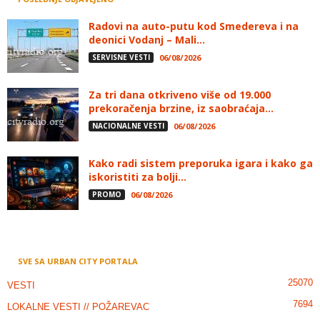
Radovi na auto-putu kod Smedereva i na
deonici Vodanj – Mali...
SERVISNE VESTI
06/08/2026
Za tri dana otkriveno više od 19.000
prekoračenja brzine, iz saobraćaja...
NACIONALNE VESTI
06/08/2026
Kako radi sistem preporuka igara i kako ga
iskoristiti za bolji...
PROMO
06/08/2026
SVE SA URBAN CITY PORTALA
25070
VESTI
7694
LOKALNE VESTI // POŽAREVAC