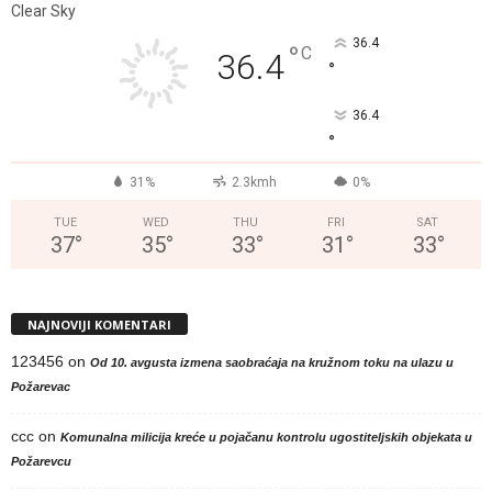
Clear Sky
36.4
°
C
36.4
°
36.4
°
31%
2.3kmh
0%
TUE
WED
THU
FRI
SAT
37
°
35
°
33
°
31
°
33
°
NAJNOVIJI KOMENTARI
123456
on
Od 10. avgusta izmena saobraćaja na kružnom toku na ulazu u
Požarevac
ccc
on
Komunalna milicija kreće u pojačanu kontrolu ugostiteljskih objekata u
Požarevcu