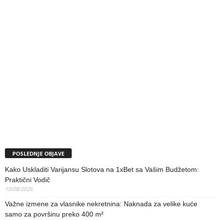
POSLEDNJE OBJAVE
Kako Uskladiti Varijansu Slotova na 1xBet sa Vašim Budžetom:
Praktični Vodič
10/08/2026
Važne izmene za vlasnike nekretnina: Naknada za velike kuće
samo za površinu preko 400 m²