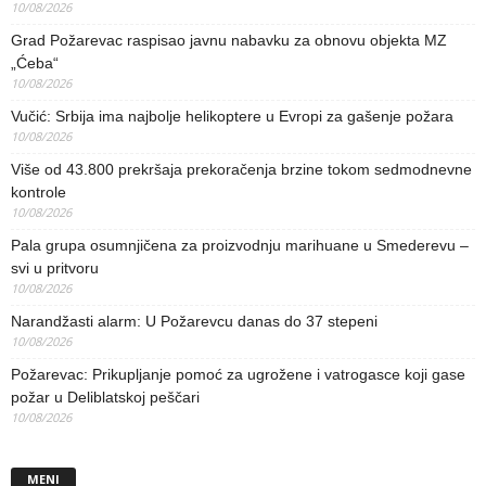
10/08/2026
Grad Požarevac raspisao javnu nabavku za obnovu objekta MZ
„Ćeba“
10/08/2026
Vučić: Srbija ima najbolje helikoptere u Evropi za gašenje požara
10/08/2026
Više od 43.800 prekršaja prekoračenja brzine tokom sedmodnevne
kontrole
10/08/2026
Pala grupa osumnjičena za proizvodnju marihuane u Smederevu –
svi u pritvoru
10/08/2026
Narandžasti alarm: U Požarevcu danas do 37 stepeni
10/08/2026
Požarevac: Prikupljanje pomoć za ugrožene i vatrogasce koji gase
požar u Deliblatskoj peščari
10/08/2026
MENI