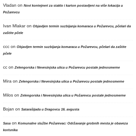
Vladan
on
Novi kontejneri za staklo i karton postavljeni na više lokacija u
Požarevcu
Ivan Mlakar
on
Objavljen termin suzbijanja komaraca u Požarevcu, pčelari da
zaštite pčele
ccc
on
Objavljen termin suzbijanja komaraca u Požarevcu, pčelari da zaštite
pčele
cc
on
Zelengorska i Nevesinjska ulica u Požarevcu postale jednosmerne
Mira
on
Zelengorska i Nevesinjska ulica u Požarevcu postale jednosmerne
Milos
on
Zelengorska i Nevesinjska ulica u Požarevcu postale jednosmerne
Bojan
on
Satarašijada u Dragovcu 16. avgusta
on
Sasa
Komunalne službe Požarevac: Održavanje grobnih mesta je obaveza
korisnika