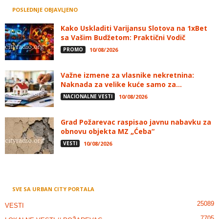
POSLEDNJE OBJAVLJENO
Kako Uskladiti Varijansu Slotova na 1xBet
sa Vašim Budžetom: Praktični Vodič
PROMO
10/08/2026
Važne izmene za vlasnike nekretnina:
Naknada za velike kuće samo za...
NACIONALNE VESTI
10/08/2026
Grad Požarevac raspisao javnu nabavku za
obnovu objekta MZ „Ćeba“
VESTI
10/08/2026
SVE SA URBAN CITY PORTALA
25089
VESTI
7705