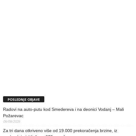
POSLEDNJE OBJAVE
Radovi na auto-putu kod Smedereva i na deonici Vodanj – Mali
Požarevac
06/08/2026
Za tri dana otkriveno više od 19.000 prekoračenja brzine, iz