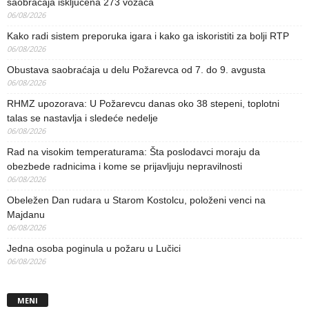
saobraćaja isključena 273 vozača
06/08/2026
Kako radi sistem preporuka igara i kako ga iskoristiti za bolji RTP
06/08/2026
Obustava saobraćaja u delu Požarevca od 7. do 9. avgusta
06/08/2026
RHMZ upozorava: U Požarevcu danas oko 38 stepeni, toplotni
talas se nastavlja i sledeće nedelje
06/08/2026
Rad na visokim temperaturama: Šta poslodavci moraju da
obezbede radnicima i kome se prijavljuju nepravilnosti
06/08/2026
Obeležen Dan rudara u Starom Kostolcu, položeni venci na
Majdanu
06/08/2026
Jedna osoba poginula u požaru u Lučici
06/08/2026
MENI