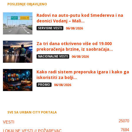
POSLEDNJE OBJAVLJENO
Radovi na auto-putu kod Smedereva i na
deonici Vodanj – Mali...
SERVISNE VESTI
06/08/2026
Za tri dana otkriveno više od 19.000
prekoračenja brzine, iz saobraćaja...
NACIONALNE VESTI
06/08/2026
Kako radi sistem preporuka igara i kako ga
iskoristiti za bolji...
PROMO
06/08/2026
SVE SA URBAN CITY PORTALA
25070
VESTI
7694
LOKALNE VESTI // POŽAREVAC