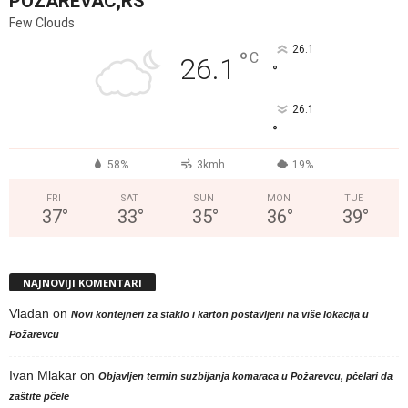
POZAREVAC,RS
Few Clouds
26.1
°
C
26.1
°
26.1
°
58%
3kmh
19%
FRI
SAT
SUN
MON
TUE
37
°
33
°
35
°
36
°
39
°
NAJNOVIJI KOMENTARI
Vladan
on
Novi kontejneri za staklo i karton postavljeni na više lokacija u
Požarevcu
Ivan Mlakar
on
Objavljen termin suzbijanja komaraca u Požarevcu, pčelari da
zaštite pčele