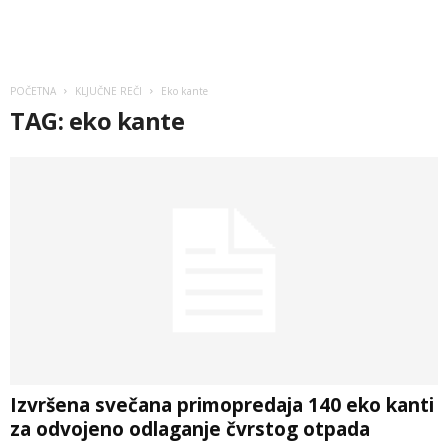
POČETNA
KLJUČNE REČI
Eko kante
TAG: eko kante
Izvršena svečana primopredaja 140 eko kanti
za odvojeno odlaganje čvrstog otpada