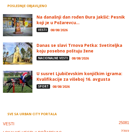
POSLEDNJE OBJAVLJENO
Na današnji dan rođen Đura Jakšić: Pesnik
koji je u Požarevcu...
VESTI
08/08/2026
Danas se slavi Trnova Petka: Svetiteljka
koju posebno poštuju žene
NACIONALNE VESTI
08/08/2026
U susret Ljubičevskim konjičkim igrama:
Kvalifikacije za višeboj 16. avgusta
SPORT
08/08/2026
SVE SA URBAN CITY PORTALA
25081
VESTI
7702