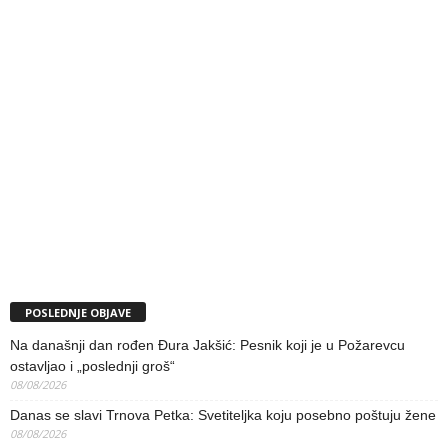
POSLEDNJE OBJAVE
Na današnji dan rođen Đura Jakšić: Pesnik koji je u Požarevcu
ostavljao i „poslednji groš“
08/08/2026
Danas se slavi Trnova Petka: Svetiteljka koju posebno poštuju žene
08/08/2026