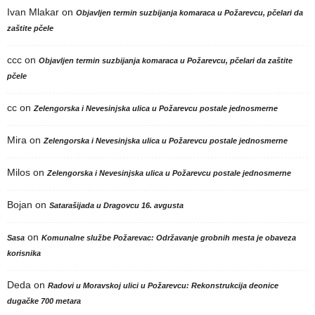
Ivan Mlakar
on
Objavljen termin suzbijanja komaraca u Požarevcu, pčelari da
zaštite pčele
ccc
on
Objavljen termin suzbijanja komaraca u Požarevcu, pčelari da zaštite
pčele
cc
on
Zelengorska i Nevesinjska ulica u Požarevcu postale jednosmerne
Mira
on
Zelengorska i Nevesinjska ulica u Požarevcu postale jednosmerne
Milos
on
Zelengorska i Nevesinjska ulica u Požarevcu postale jednosmerne
Bojan
on
Satarašijada u Dragovcu 16. avgusta
on
Sasa
Komunalne službe Požarevac: Održavanje grobnih mesta je obaveza
korisnika
Deda
on
Radovi u Moravskoj ulici u Požarevcu: Rekonstrukcija deonice
dugačke 700 metara