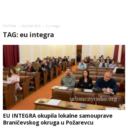
POČETNA
KLJUČNE REČI
Eu integra
TAG: eu integra
EU INTEGRA okupila lokalne samouprave
Braničevskog okruga u Požarevcu