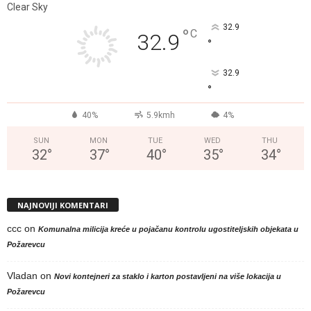
Clear Sky
32.9
°
C
32.9
°
32.9
°
40%
5.9kmh
4%
SUN
MON
TUE
WED
THU
32
°
37
°
40
°
35
°
34
°
NAJNOVIJI KOMENTARI
ccc
on
Komunalna milicija kreće u pojačanu kontrolu ugostiteljskih objekata u
Požarevcu
Vladan
on
Novi kontejneri za staklo i karton postavljeni na više lokacija u
Požarevcu