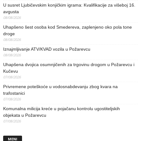
U susret Ljubičevskim konjičkim igrama: Kvalifikacije za višeboj 16.
avgusta
08/08/2026
Uhapšeno šest osoba kod Smedereva, zaplenjeno oko pola tone
droge
08/08/2026
Iznajmljivanje ATV/KVAD vozila u Požarevcu
08/08/2026
Uhapšena dvojica osumnjičenih za trgovinu drogom u Požarevcu i
Kučevu
07/08/2026
Privremene poteškoće u vodosnabdevanju zbog kvara na
trafostanici
07/08/2026
Komunalna milicija kreće u pojačanu kontrolu ugostiteljskih
objekata u Požarevcu
07/08/2026
MENI