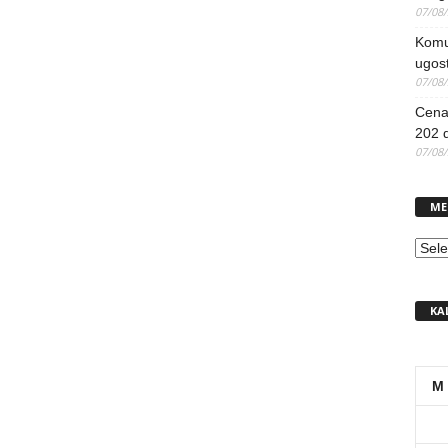
07/08
Komun
ugost
07/08
Cena 
202 d
07/08
ME
MEN
KA
M