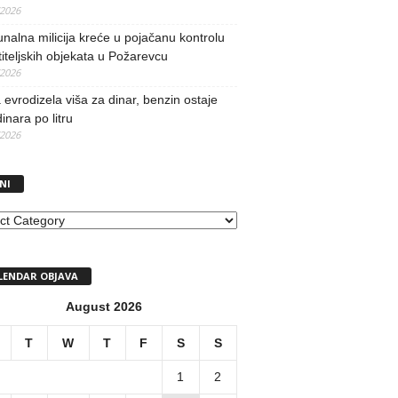
/2026
alna milicija kreće u pojačanu kontrolu
iteljskih objekata u Požarevcu
/2026
evrodizela viša za dinar, benzin ostaje
inara po litru
/2026
NI
I
LENDAR OBJAVA
August 2026
T
W
T
F
S
S
1
2