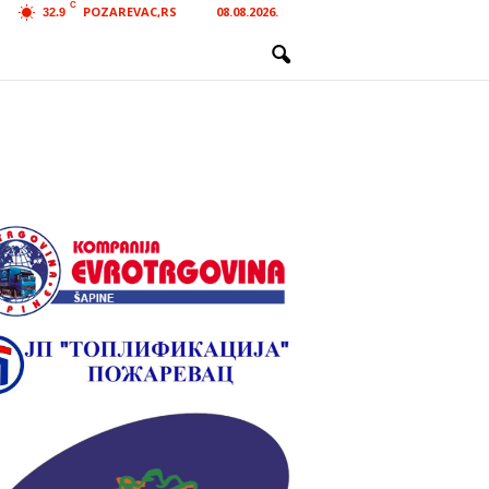
C
POZAREVAC,RS
08.08.2026.
32.9