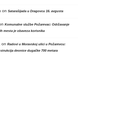
n
on
Satarašijada u Dragovcu 16. avgusta
on
Komunalne službe Požarevac: Održavanje
h mesta je obaveza korisnika
a
on
Radovi u Moravskoj ulici u Požarevcu:
strukcija deonice dugačke 700 metara