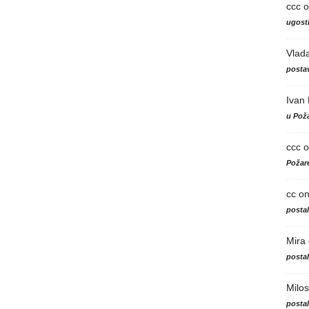
ccc
o
ugosti
Vlad
postav
Ivan
u Poža
ccc
o
Požare
cc
o
posta
Mira
posta
Milos
posta