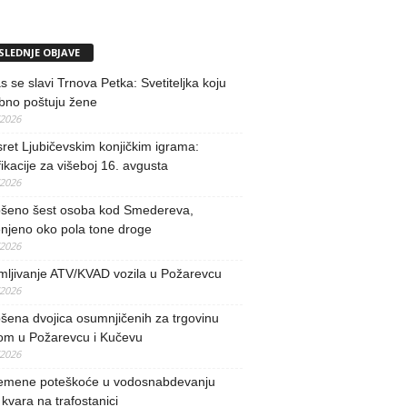
SLEDNJE OBJAVE
 se slavi Trnova Petka: Svetiteljka koju
bno poštuju žene
/2026
ret Ljubičevskim konjičkim igrama:
fikacije za višeboj 16. avgusta
/2026
šeno šest osoba kod Smedereva,
njeno oko pola tone droge
/2026
mljivanje ATV/KVAD vozila u Požarevcu
/2026
ena dvojica osumnjičenih za trgovinu
om u Požarevcu i Kučevu
/2026
remene poteškoće u vodosnabdevanju
kvara na trafostanici