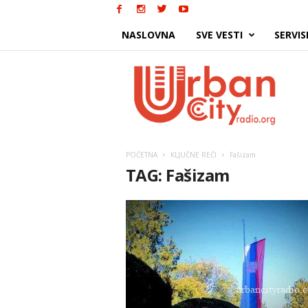
NASLOVNA
SVE VESTI
SERVIS
Urban
City
POČETNA
KLJUČNE REČI
Fašizam
TAG: Fašizam