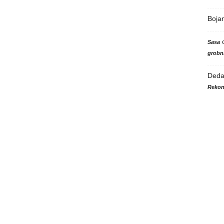
Boja
Sasa
grobni
Ded
Rekon