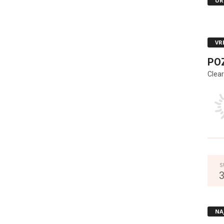
UR
VR
PO
Clear
S
NA