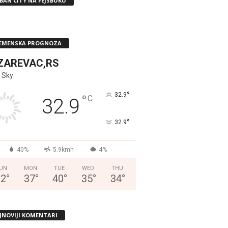
BAN CITY NA FEJSBUKU
EMENSKA PROGNOZA
ZAREVAC,RS
 Sky
°
32.9
°
C
32.9
°
32.9
40%
5.9kmh
4%
UN
MON
TUE
WED
THU
32
°
37
°
40
°
35
°
34
°
JNOVIJI KOMENTARI