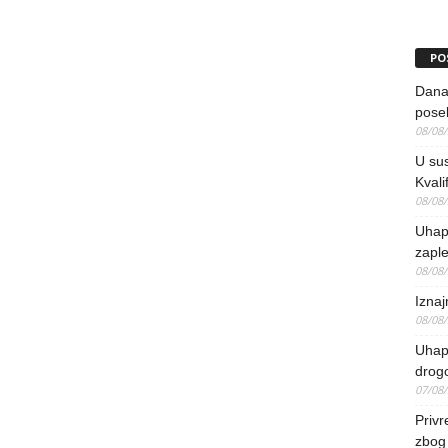
PO
Danas
pose
08/08
U sus
Kvali
08/08
Uhap
zaple
08/08
Iznaj
08/08
Uhapš
drog
07/08
Priv
zbog 