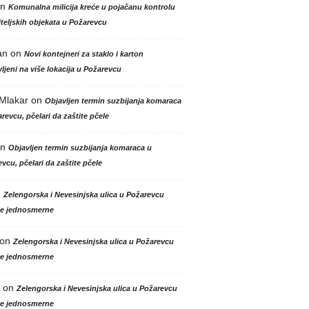
n
Komunalna milicija kreće u pojačanu kontrolu
teljskih objekata u Požarevcu
an
on
Novi kontejneri za staklo i karton
ljeni na više lokacija u Požarevcu
 Mlakar
on
Objavljen termin suzbijanja komaraca
revcu, pčelari da zaštite pčele
n
Objavljen termin suzbijanja komaraca u
vcu, pčelari da zaštite pčele
n
Zelengorska i Nevesinjska ulica u Požarevcu
le jednosmerne
on
Zelengorska i Nevesinjska ulica u Požarevcu
le jednosmerne
on
Zelengorska i Nevesinjska ulica u Požarevcu
le jednosmerne