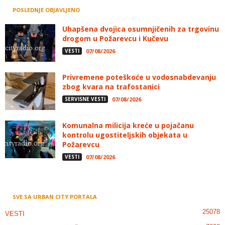
POSLEDNJE OBJAVLJENO
Uhapšena dvojica osumnjičenih za trgovinu
drogom u Požarevcu i Kučevu
VESTI
07/08/2026
Privremene poteškoće u vodosnabdevanju
zbog kvara na trafostanici
SERVISNE VESTI
07/08/2026
Komunalna milicija kreće u pojačanu
kontrolu ugostiteljskih objekata u
Požarevcu
VESTI
07/08/2026
SVE SA URBAN CITY PORTALA
25078
VESTI