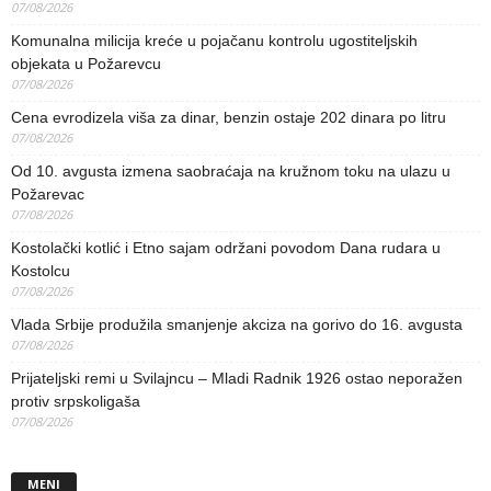
07/08/2026
Komunalna milicija kreće u pojačanu kontrolu ugostiteljskih
objekata u Požarevcu
07/08/2026
Cena evrodizela viša za dinar, benzin ostaje 202 dinara po litru
07/08/2026
Od 10. avgusta izmena saobraćaja na kružnom toku na ulazu u
Požarevac
07/08/2026
Kostolački kotlić i Etno sajam održani povodom Dana rudara u
Kostolcu
07/08/2026
Vlada Srbije produžila smanjenje akciza na gorivo do 16. avgusta
07/08/2026
Prijateljski remi u Svilajncu – Mladi Radnik 1926 ostao neporažen
protiv srpskoligaša
07/08/2026
MENI