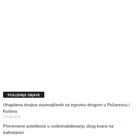
POSLEDNJE OBJAVE
Uhapšena dvojica osumnjičenih za trgovinu drogom u Požarevcu i
Kučevu
07/08/2026
Privremene poteškoće u vodosnabdevanju zbog kvara na
trafostanici