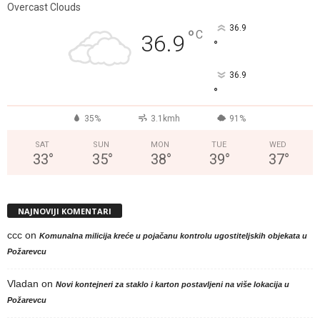
Overcast Clouds
36.9
°
C
36.9
°
36.9
°
35%
3.1kmh
91%
SAT
SUN
MON
TUE
WED
33
°
35
°
38
°
39
°
37
°
NAJNOVIJI KOMENTARI
ccc
on
Komunalna milicija kreće u pojačanu kontrolu ugostiteljskih objekata u
Požarevcu
Vladan
on
Novi kontejneri za staklo i karton postavljeni na više lokacija u
Požarevcu