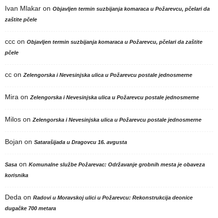
Ivan Mlakar
on
Objavljen termin suzbijanja komaraca u Požarevcu, pčelari da
zaštite pčele
ccc
on
Objavljen termin suzbijanja komaraca u Požarevcu, pčelari da zaštite
pčele
cc
on
Zelengorska i Nevesinjska ulica u Požarevcu postale jednosmerne
Mira
on
Zelengorska i Nevesinjska ulica u Požarevcu postale jednosmerne
Milos
on
Zelengorska i Nevesinjska ulica u Požarevcu postale jednosmerne
Bojan
on
Satarašijada u Dragovcu 16. avgusta
on
Sasa
Komunalne službe Požarevac: Održavanje grobnih mesta je obaveza
korisnika
Deda
on
Radovi u Moravskoj ulici u Požarevcu: Rekonstrukcija deonice
dugačke 700 metara