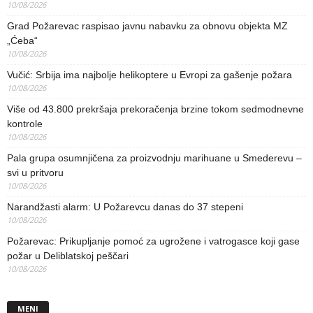
10/08/2026
Grad Požarevac raspisao javnu nabavku za obnovu objekta MZ
„Ćeba“
10/08/2026
Vučić: Srbija ima najbolje helikoptere u Evropi za gašenje požara
10/08/2026
Više od 43.800 prekršaja prekoračenja brzine tokom sedmodnevne
kontrole
10/08/2026
Pala grupa osumnjičena za proizvodnju marihuane u Smederevu –
svi u pritvoru
10/08/2026
Narandžasti alarm: U Požarevcu danas do 37 stepeni
10/08/2026
Požarevac: Prikupljanje pomoć za ugrožene i vatrogasce koji gase
požar u Deliblatskoj peščari
10/08/2026
MENI