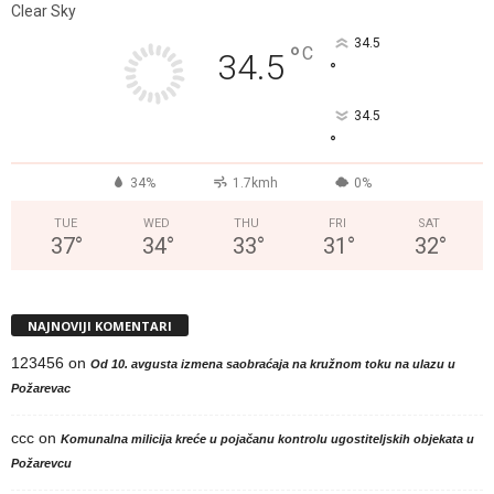
Clear Sky
34.5
°
C
34.5
°
34.5
°
34%
1.7kmh
0%
TUE
WED
THU
FRI
SAT
37
°
34
°
33
°
31
°
32
°
NAJNOVIJI KOMENTARI
123456
on
Od 10. avgusta izmena saobraćaja na kružnom toku na ulazu u
Požarevac
ccc
on
Komunalna milicija kreće u pojačanu kontrolu ugostiteljskih objekata u
Požarevcu