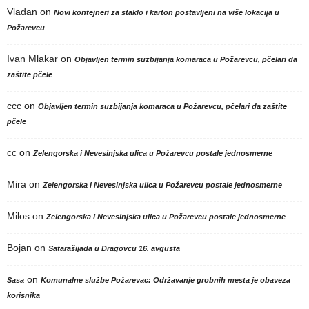
Vladan
on
Novi kontejneri za staklo i karton postavljeni na više lokacija u
Požarevcu
Ivan Mlakar
on
Objavljen termin suzbijanja komaraca u Požarevcu, pčelari da
zaštite pčele
ccc
on
Objavljen termin suzbijanja komaraca u Požarevcu, pčelari da zaštite
pčele
cc
on
Zelengorska i Nevesinjska ulica u Požarevcu postale jednosmerne
Mira
on
Zelengorska i Nevesinjska ulica u Požarevcu postale jednosmerne
Milos
on
Zelengorska i Nevesinjska ulica u Požarevcu postale jednosmerne
Bojan
on
Satarašijada u Dragovcu 16. avgusta
on
Sasa
Komunalne službe Požarevac: Održavanje grobnih mesta je obaveza
korisnika