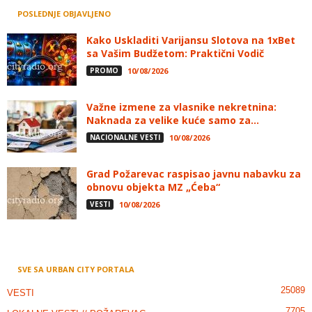
POSLEDNJE OBJAVLJENO
Kako Uskladiti Varijansu Slotova na 1xBet
sa Vašim Budžetom: Praktični Vodič
PROMO
10/08/2026
Važne izmene za vlasnike nekretnina:
Naknada za velike kuće samo za...
NACIONALNE VESTI
10/08/2026
Grad Požarevac raspisao javnu nabavku za
obnovu objekta MZ „Ćeba“
VESTI
10/08/2026
SVE SA URBAN CITY PORTALA
25089
VESTI
7705