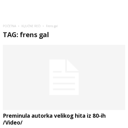
POČETNA
KLJUČNE REČI
Frens gal
TAG: frens gal
Preminula autorka velikog hita iz 80-ih
/Video/