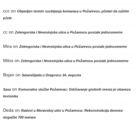
ccc
on
Objavljen termin suzbijanja komaraca u Požarevcu, pčelari da zaštite
pčele
cc
on
Zelengorska i Nevesinjska ulica u Požarevcu postale jednosmerne
Mira
on
Zelengorska i Nevesinjska ulica u Požarevcu postale jednosmerne
Milos
on
Zelengorska i Nevesinjska ulica u Požarevcu postale jednosmerne
Bojan
on
Satarašijada u Dragovcu 16. avgusta
on
Sasa
Komunalne službe Požarevac: Održavanje grobnih mesta je obaveza
korisnika
Deda
on
Radovi u Moravskoj ulici u Požarevcu: Rekonstrukcija deonice
dugačke 700 metara