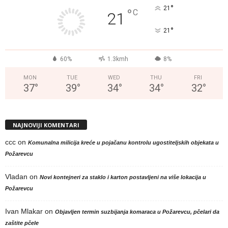
°
21
°
C
21
°
21
60%
1.3kmh
8%
MON
TUE
WED
THU
FRI
37
°
39
°
34
°
34
°
32
°
NAJNOVIJI KOMENTARI
ccc
on
Komunalna milicija kreće u pojačanu kontrolu ugostiteljskih objekata u
Požarevcu
Vladan
on
Novi kontejneri za staklo i karton postavljeni na više lokacija u
Požarevcu
Ivan Mlakar
on
Objavljen termin suzbijanja komaraca u Požarevcu, pčelari da
zaštite pčele