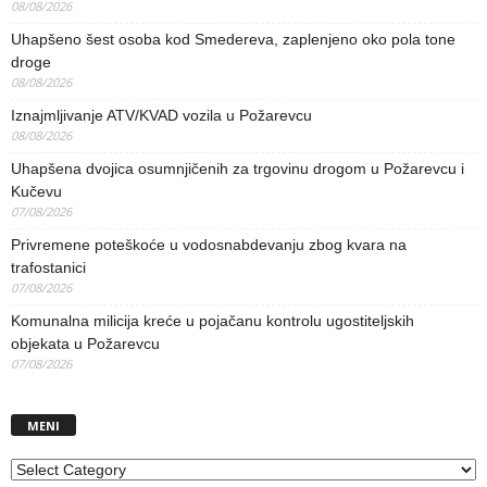
08/08/2026
Uhapšeno šest osoba kod Smedereva, zaplenjeno oko pola tone
droge
08/08/2026
Iznajmljivanje ATV/KVAD vozila u Požarevcu
08/08/2026
Uhapšena dvojica osumnjičenih za trgovinu drogom u Požarevcu i
Kučevu
07/08/2026
Privremene poteškoće u vodosnabdevanju zbog kvara na
trafostanici
07/08/2026
Komunalna milicija kreće u pojačanu kontrolu ugostiteljskih
objekata u Požarevcu
07/08/2026
MENI
MENI