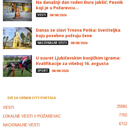
Na današnji dan rođen Đura Jakšić: Pesnik
koji je u Požarevcu...
VESTI
08/08/2026
Danas se slavi Trnova Petka: Svetiteljka
koju posebno poštuju žene
NACIONALNE VESTI
08/08/2026
U susret Ljubičevskim konjičkim igrama:
Kvalifikacije za višeboj 16. avgusta
SPORT
08/08/2026
SVE SA URBAN CITY PORTALA
25081
VESTI
7702
LOKALNE VESTI // POŽAREVAC
6712
NACIONALNE VESTI