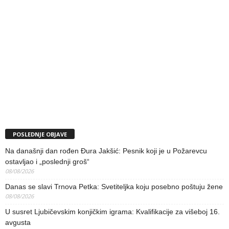
POSLEDNJE OBJAVE
Na današnji dan rođen Đura Jakšić: Pesnik koji je u Požarevcu
ostavljao i „poslednji groš“
08/08/2026
Danas se slavi Trnova Petka: Svetiteljka koju posebno poštuju žene
08/08/2026
U susret Ljubičevskim konjičkim igrama: Kvalifikacije za višeboj 16.
avgusta