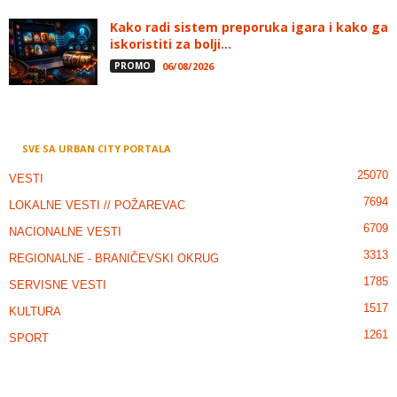
Kako radi sistem preporuka igara i kako ga
iskoristiti za bolji...
PROMO
06/08/2026
SVE SA URBAN CITY PORTALA
25070
VESTI
7694
LOKALNE VESTI // POŽAREVAC
6709
NACIONALNE VESTI
3313
REGIONALNE - BRANIČEVSKI OKRUG
1785
SERVISNE VESTI
1517
KULTURA
1261
SPORT