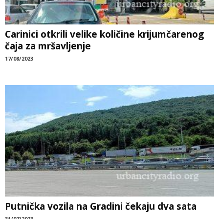
Carinici otkrili velike količine krijumčarenog
čaja za mršavljenje
17/08/2023
Putnička vozila na Gradini čekaju dva sata
31/07/2023