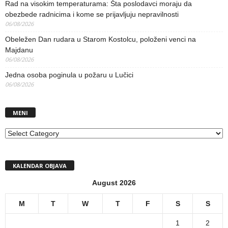
Rad na visokim temperaturama: Šta poslodavci moraju da
obezbede radnicima i kome se prijavljuju nepravilnosti
06/08/2026
Obeležen Dan rudara u Starom Kostolcu, položeni venci na
Majdanu
06/08/2026
Jedna osoba poginula u požaru u Lučici
06/08/2026
MENI
MENI
KALENDAR OBJAVA
August 2026
M
T
W
T
F
S
S
1
2