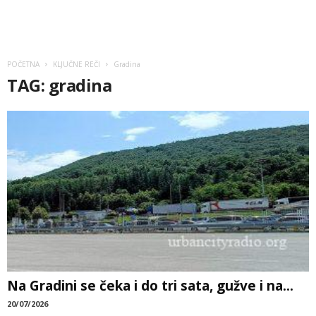
POČETNA
KLJUČNE REČI
Gradina
TAG: gradina
Na Gradini se čeka i do tri sata, gužve i na...
20/07/2026