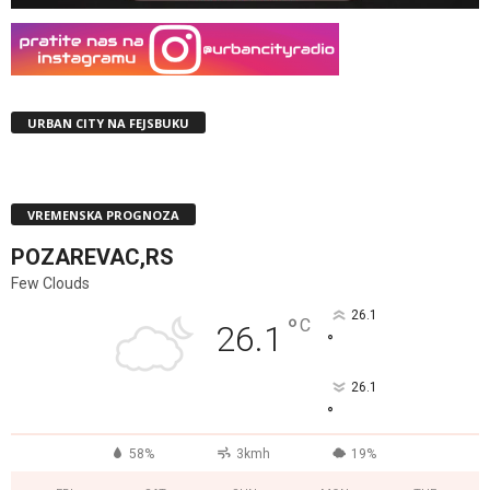
URBAN CITY NA FEJSBUKU
VREMENSKA PROGNOZA
POZAREVAC,RS
Few Clouds
26.1
°
C
26.1
°
26.1
°
58%
3kmh
19%