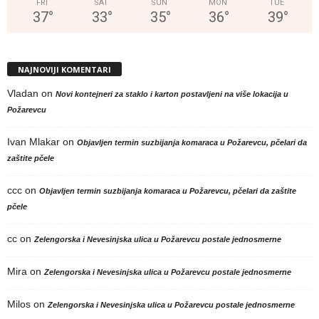
FRI
SAT
SUN
MON
TUE
37
°
33
°
35
°
36
°
39
°
NAJNOVIJI KOMENTARI
Vladan
on
Novi kontejneri za staklo i karton postavljeni na više lokacija u
Požarevcu
Ivan Mlakar
on
Objavljen termin suzbijanja komaraca u Požarevcu, pčelari da
zaštite pčele
ccc
on
Objavljen termin suzbijanja komaraca u Požarevcu, pčelari da zaštite
pčele
cc
on
Zelengorska i Nevesinjska ulica u Požarevcu postale jednosmerne
Mira
on
Zelengorska i Nevesinjska ulica u Požarevcu postale jednosmerne
Milos
on
Zelengorska i Nevesinjska ulica u Požarevcu postale jednosmerne