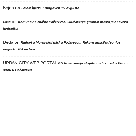
Bojan
on
Satarašijada u Dragovcu 16. avgusta
on
Sasa
Komunalne službe Požarevac: Održavanje grobnih mesta je obaveza
korisnika
Deda
on
Radovi u Moravskoj ulici u Požarevcu: Rekonstrukcija deonice
dugačke 700 metara
URBAN CITY WEB PORTAL
on
Nova sudija stupila na dužnost u Višem
sudu u Požarevcu