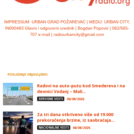
IMPRESSUM:
URBAN GRAD POŽAREVAC | MEDIJ: URBAN CITY,
IN000483 Glavni i odgovorni urednik | Bogdan Popović | 062/565-
707 e-mail | radiourbancity@gmail.com
POSLEDNJE OBJAVLJENO
Radovi na auto-putu kod Smedereva i na
deonici Vodanj – Mali...
SERVISNE VESTI
06/08/2026
Za tri dana otkriveno više od 19.000
prekoračenja brzine, iz saobraćaja...
NACIONALNE VESTI
06/08/2026