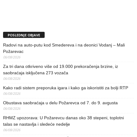
POSLEDNJE OBJAVE
Radovi na auto-putu kod Smedereva i na deonici Vodanj – Mali
Požarevac
06/08/2026
Za tri dana otkriveno više od 19.000 prekoračenja brzine, iz
saobraćaja isključena 273 vozača
06/08/2026
Kako radi sistem preporuka igara i kako ga iskoristiti za bolji RTP
06/08/2026
Obustava saobraćaja u delu Požarevca od 7. do 9. avgusta
06/08/2026
RHMZ upozorava: U Požarevcu danas oko 38 stepeni, toplotni
talas se nastavlja i sledeće nedelje
06/08/2026