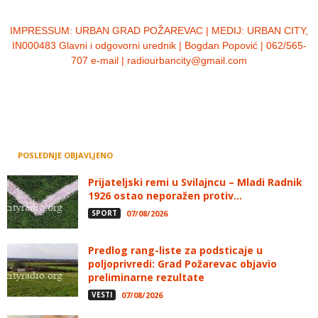
IMPRESSUM:
URBAN GRAD POŽAREVAC | MEDIJ: URBAN CITY,
IN000483 Glavni i odgovorni urednik | Bogdan Popović | 062/565-
707 e-mail | radiourbancity@gmail.com
POSLEDNJE OBJAVLJENO
Prijateljski remi u Svilajncu – Mladi Radnik
1926 ostao neporažen protiv...
SPORT
07/08/2026
Predlog rang-liste za podsticaje u
poljoprivredi: Grad Požarevac objavio
preliminarne rezultate
VESTI
07/08/2026