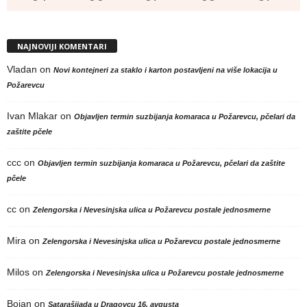
NAJNOVIJI KOMENTARI
Vladan
on
Novi kontejneri za staklo i karton postavljeni na više lokacija u
Požarevcu
Ivan Mlakar
on
Objavljen termin suzbijanja komaraca u Požarevcu, pčelari da
zaštite pčele
ccc
on
Objavljen termin suzbijanja komaraca u Požarevcu, pčelari da zaštite
pčele
cc
on
Zelengorska i Nevesinjska ulica u Požarevcu postale jednosmerne
Mira
on
Zelengorska i Nevesinjska ulica u Požarevcu postale jednosmerne
Milos
on
Zelengorska i Nevesinjska ulica u Požarevcu postale jednosmerne
Bojan
on
Satarašijada u Dragovcu 16. avgusta