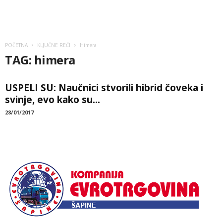
POČETNA
KLJUČNE REČI
Himera
TAG: himera
USPELI SU: Naučnici stvorili hibrid čoveka i
svinje, evo kako su...
28/01/2017