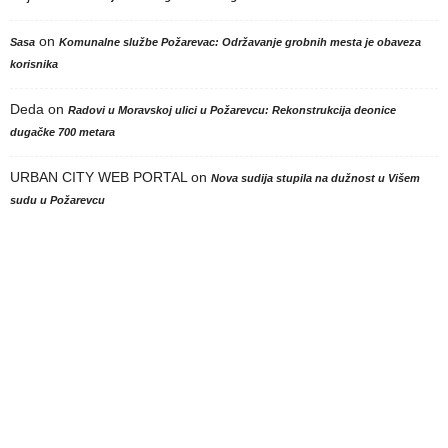
on
Sasa
Komunalne službe Požarevac: Održavanje grobnih mesta je obaveza
korisnika
Deda
on
Radovi u Moravskoj ulici u Požarevcu: Rekonstrukcija deonice
dugačke 700 metara
URBAN CITY WEB PORTAL
on
Nova sudija stupila na dužnost u Višem
sudu u Požarevcu