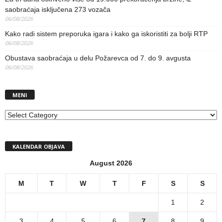
saobraćaja isključena 273 vozača
06/08/2026
Kako radi sistem preporuka igara i kako ga iskoristiti za bolji RTP
06/08/2026
Obustava saobraćaja u delu Požarevca od 7. do 9. avgusta
06/08/2026
MENI
MENI
KALENDAR OBJAVA
August 2026
M
T
W
T
F
S
S
1
2
3
4
5
6
7
8
9