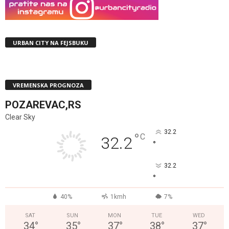
URBAN CITY NA FEJSBUKU
VREMENSKA PROGNOZA
POZAREVAC,RS
Clear Sky
32.2
°
C
32.2
°
32.2
°
40%
1kmh
7%
SAT
SUN
MON
TUE
WED
34
°
35
°
37
°
38
°
37
°