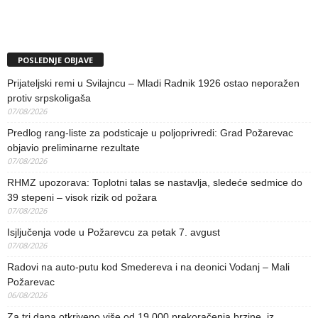
POSLEDNJE OBJAVE
Prijateljski remi u Svilajncu – Mladi Radnik 1926 ostao neporažen
protiv srpskoligaša
07/08/2026
Predlog rang-liste za podsticaje u poljoprivredi: Grad Požarevac
objavio preliminarne rezultate
07/08/2026
RHMZ upozorava: Toplotni talas se nastavlja, sledeće sedmice do
39 stepeni – visok rizik od požara
07/08/2026
Isjljučenja vode u Požarevcu za petak 7. avgust
07/08/2026
Radovi na auto-putu kod Smedereva i na deonici Vodanj – Mali
Požarevac
06/08/2026
Za tri dana otkriveno više od 19.000 prekoračenja brzine, iz