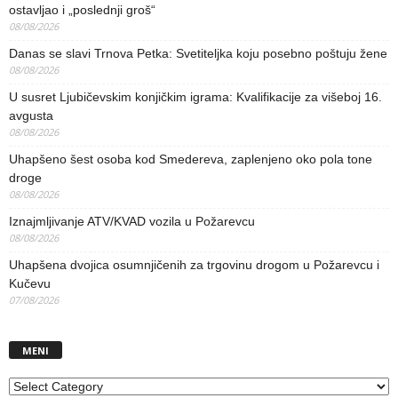
ostavljao i „poslednji groš“
08/08/2026
Danas se slavi Trnova Petka: Svetiteljka koju posebno poštuju žene
08/08/2026
U susret Ljubičevskim konjičkim igrama: Kvalifikacije za višeboj 16.
avgusta
08/08/2026
Uhapšeno šest osoba kod Smedereva, zaplenjeno oko pola tone
droge
08/08/2026
Iznajmljivanje ATV/KVAD vozila u Požarevcu
08/08/2026
Uhapšena dvojica osumnjičenih za trgovinu drogom u Požarevcu i
Kučevu
07/08/2026
MENI
MENI