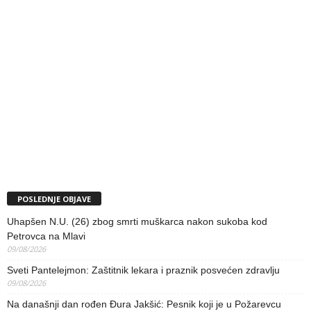
POSLEDNJE OBJAVE
Uhapšen N.U. (26) zbog smrti muškarca nakon sukoba kod
Petrovca na Mlavi
09/08/2026
Sveti Pantelejmon: Zaštitnik lekara i praznik posvećen zdravlju
09/08/2026
Na današnji dan rođen Đura Jakšić: Pesnik koji je u Požarevcu