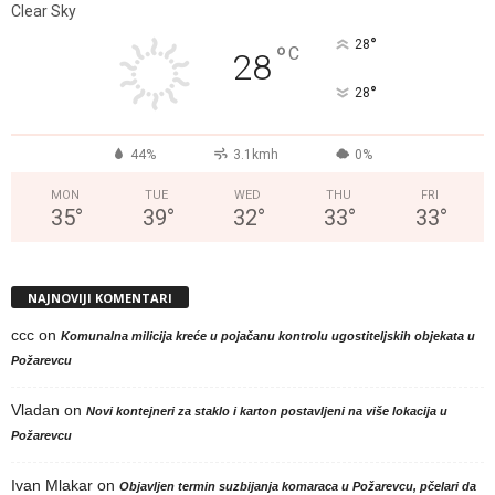
Clear Sky
°
28
°
C
28
°
28
44%
3.1kmh
0%
MON
TUE
WED
THU
FRI
35
°
39
°
32
°
33
°
33
°
NAJNOVIJI KOMENTARI
ccc
on
Komunalna milicija kreće u pojačanu kontrolu ugostiteljskih objekata u
Požarevcu
Vladan
on
Novi kontejneri za staklo i karton postavljeni na više lokacija u
Požarevcu
Ivan Mlakar
on
Objavljen termin suzbijanja komaraca u Požarevcu, pčelari da