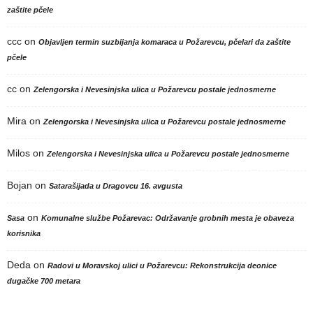
zaštite pčele
ccc
on
Objavljen termin suzbijanja komaraca u Požarevcu, pčelari da zaštite
pčele
cc
on
Zelengorska i Nevesinjska ulica u Požarevcu postale jednosmerne
Mira
on
Zelengorska i Nevesinjska ulica u Požarevcu postale jednosmerne
Milos
on
Zelengorska i Nevesinjska ulica u Požarevcu postale jednosmerne
Bojan
on
Satarašijada u Dragovcu 16. avgusta
on
Sasa
Komunalne službe Požarevac: Održavanje grobnih mesta je obaveza
korisnika
Deda
on
Radovi u Moravskoj ulici u Požarevcu: Rekonstrukcija deonice
dugačke 700 metara