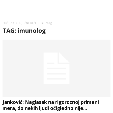
POČETNA
KLJUČNE REČI
Imunolog
TAG: imunolog
Janković: Naglasak na rigoroznoj primeni
mera, do nekih ljudi očigledno nije...