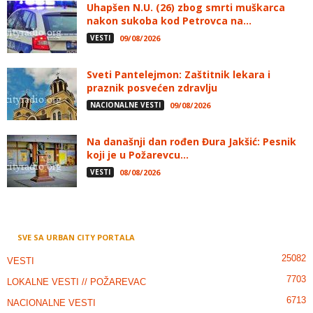
Uhapšen N.U. (26) zbog smrti muškarca
nakon sukoba kod Petrovca na...
VESTI
09/08/2026
Sveti Pantelejmon: Zaštitnik lekara i
praznik posvećen zdravlju
NACIONALNE VESTI
09/08/2026
Na današnji dan rođen Đura Jakšić: Pesnik
koji je u Požarevcu...
VESTI
08/08/2026
SVE SA URBAN CITY PORTALA
25082
VESTI
7703
LOKALNE VESTI // POŽAREVAC
6713
NACIONALNE VESTI