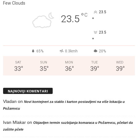
Few Clouds
23.5
°
C
23.5
°
23.5
°
65%
0.3kmh
20%
SAT
SUN
MON
TUE
WED
33
°
35
°
36
°
39
°
39
°
NAJNOVIJI KOMENTARI
Vladan
on
Novi kontejneri za staklo i karton postavljeni na više lokacija u
Požarevcu
Ivan Mlakar
on
Objavljen termin suzbijanja komaraca u Požarevcu, pčelari da
zaštite pčele