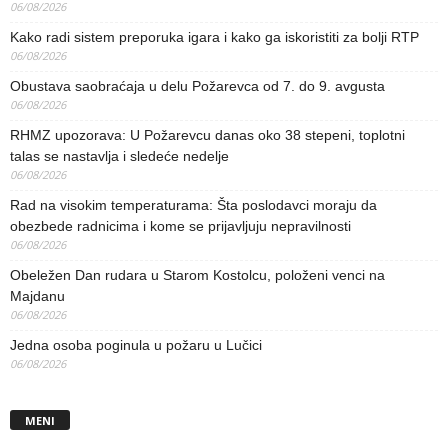
06/08/2026
Kako radi sistem preporuka igara i kako ga iskoristiti za bolji RTP
06/08/2026
Obustava saobraćaja u delu Požarevca od 7. do 9. avgusta
06/08/2026
RHMZ upozorava: U Požarevcu danas oko 38 stepeni, toplotni
talas se nastavlja i sledeće nedelje
06/08/2026
Rad na visokim temperaturama: Šta poslodavci moraju da
obezbede radnicima i kome se prijavljuju nepravilnosti
06/08/2026
Obeležen Dan rudara u Starom Kostolcu, položeni venci na
Majdanu
06/08/2026
Jedna osoba poginula u požaru u Lučici
06/08/2026
MENI