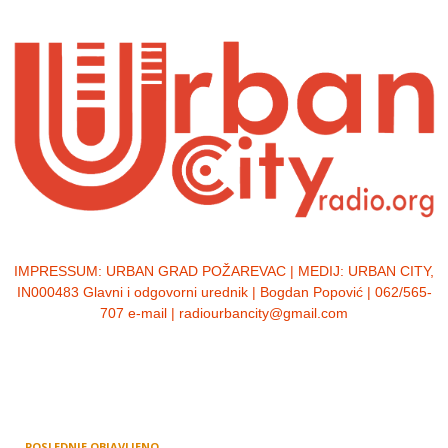
IMPRESSUM:
URBAN GRAD POŽAREVAC | MEDIJ: URBAN CITY,
IN000483 Glavni i odgovorni urednik | Bogdan Popović | 062/565-
707 e-mail | radiourbancity@gmail.com
POSLEDNJE OBJAVLJENO