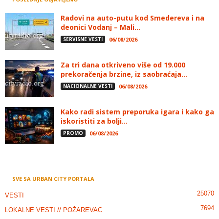
Radovi na auto-putu kod Smedereva i na
deonici Vodanj – Mali...
SERVISNE VESTI
06/08/2026
Za tri dana otkriveno više od 19.000
prekoračenja brzine, iz saobraćaja...
NACIONALNE VESTI
06/08/2026
Kako radi sistem preporuka igara i kako ga
iskoristiti za bolji...
PROMO
06/08/2026
SVE SA URBAN CITY PORTALA
25070
VESTI
7694
LOKALNE VESTI // POŽAREVAC