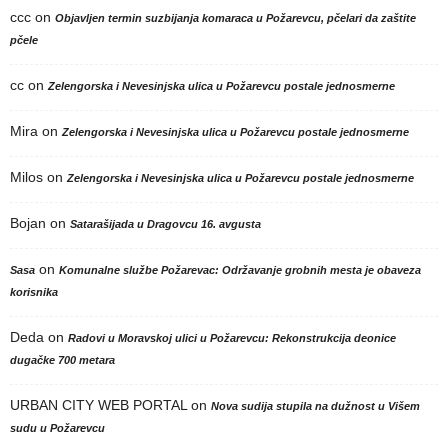
ccc
on
Objavljen termin suzbijanja komaraca u Požarevcu, pčelari da zaštite
pčele
cc
on
Zelengorska i Nevesinjska ulica u Požarevcu postale jednosmerne
Mira
on
Zelengorska i Nevesinjska ulica u Požarevcu postale jednosmerne
Milos
on
Zelengorska i Nevesinjska ulica u Požarevcu postale jednosmerne
Bojan
on
Satarašijada u Dragovcu 16. avgusta
on
Sasa
Komunalne službe Požarevac: Održavanje grobnih mesta je obaveza
korisnika
Deda
on
Radovi u Moravskoj ulici u Požarevcu: Rekonstrukcija deonice
dugačke 700 metara
URBAN CITY WEB PORTAL
on
Nova sudija stupila na dužnost u Višem
sudu u Požarevcu