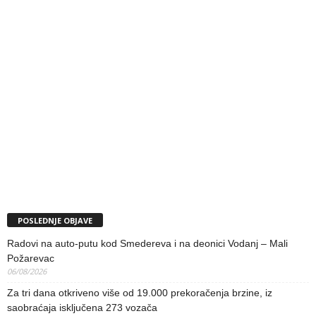
POSLEDNJE OBJAVE
Radovi na auto-putu kod Smedereva i na deonici Vodanj – Mali
Požarevac
06/08/2026
Za tri dana otkriveno više od 19.000 prekoračenja brzine, iz
saobraćaja isključena 273 vozača