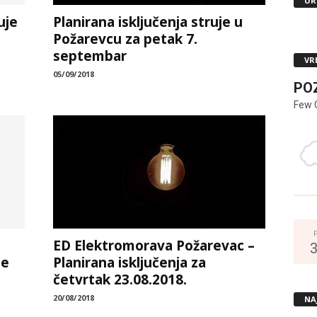
UR
uje
Planirana isključenja struje u
Požarevcu za petak 7.
septembar
VR
05/09/2018
PO
Few 
ED Elektromorava Požarevac –
se
Planirana isključenja za
četvrtak 23.08.2018.
20/08/2018
NA