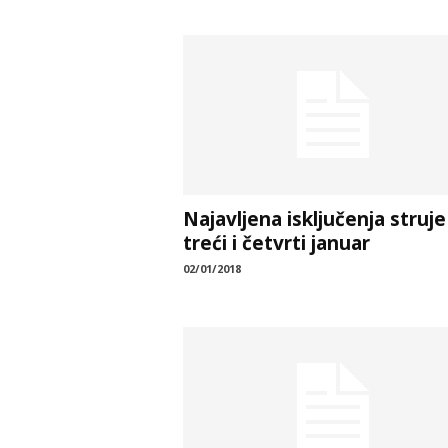
Najavljena isključenja struje
treći i četvrti januar
02/01/2018