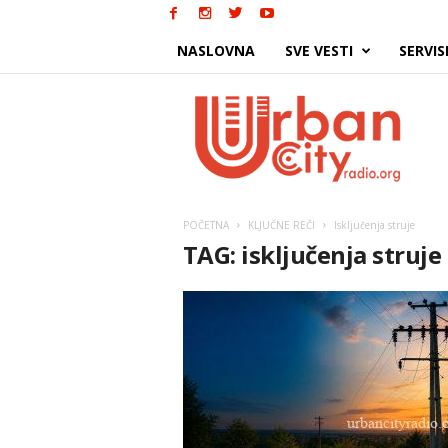
NASLOVNA
SVE VESTI
SERVIS
Urban
City
POČETNA
KLJUČNE REČI
Isključenja struje
TAG: isključenja struje