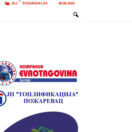
C
POZAREVAC,RS
06.08.2026.
26.1