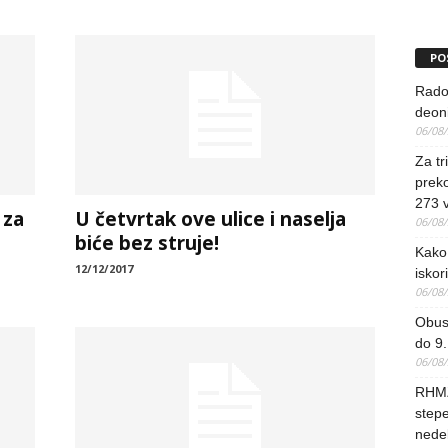
PO
Rado
deoni
06/08
Za tr
preko
273 
 za
U četvrtak ove ulice i naselja
06/08
biće bez struje!
Kako 
12/12/2017
iskori
06/08
Obus
do 9.
06/08
RHMZ
stepe
nedel