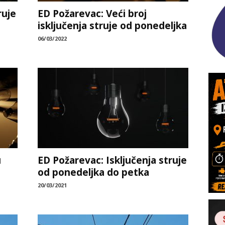
ruje
ED Požarevac: Veći broj
isključenja struje od ponedeljka
06/03/2022
u
ED Požarevac: Isključenja struje
od ponedeljka do petka
20/03/2021