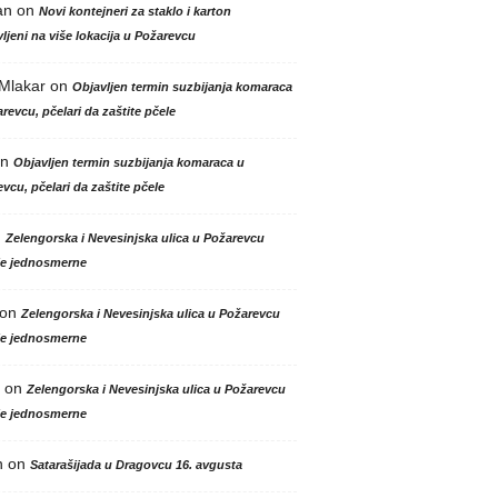
an
on
Novi kontejneri za staklo i karton
ljeni na više lokacija u Požarevcu
 Mlakar
on
Objavljen termin suzbijanja komaraca
revcu, pčelari da zaštite pčele
n
Objavljen termin suzbijanja komaraca u
vcu, pčelari da zaštite pčele
n
Zelengorska i Nevesinjska ulica u Požarevcu
le jednosmerne
on
Zelengorska i Nevesinjska ulica u Požarevcu
le jednosmerne
on
Zelengorska i Nevesinjska ulica u Požarevcu
le jednosmerne
n
on
Satarašijada u Dragovcu 16. avgusta