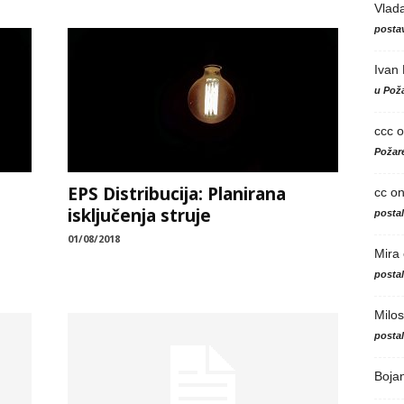
Vlad
postav
Ivan
u Poža
ccc
o
Požare
EPS Distribucija: Planirana
cc
o
isključenja struje
posta
01/08/2018
Mira
posta
Milos
posta
Boja