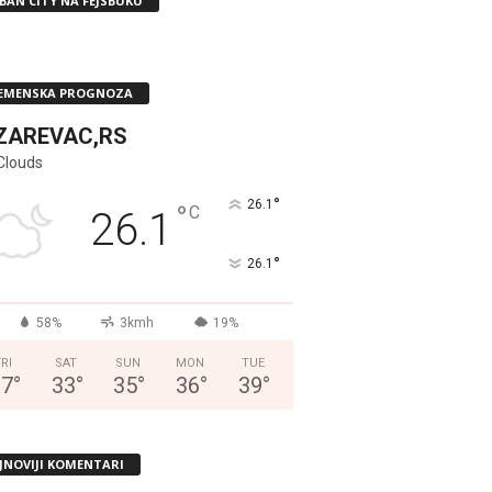
BAN CITY NA FEJSBUKU
EMENSKA PROGNOZA
ZAREVAC,RS
Clouds
°
26.1
°
C
26.1
°
26.1
58%
3kmh
19%
FRI
SAT
SUN
MON
TUE
37
°
33
°
35
°
36
°
39
°
JNOVIJI KOMENTARI