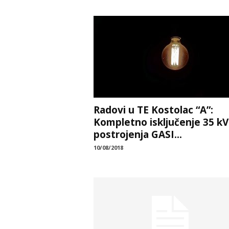
Radovi u TE Kostolac “A”:
Kompletno isključenje 35 kV
postrojenja GASI...
10/08/2018