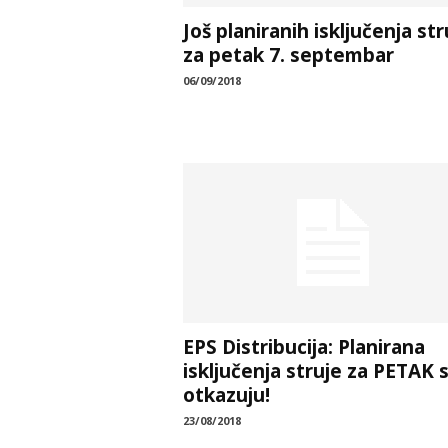
Još planiranih isključenja str
za petak 7. septembar
06/09/2018
EPS Distribucija: Planirana
isključenja struje za PETAK 
otkazuju!
23/08/2018