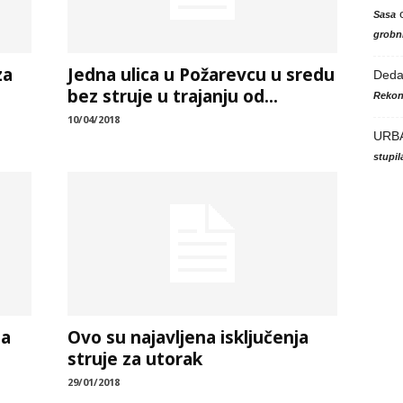
Sasa
grobni
za
Jedna ulica u Požarevcu u sredu
Ded
bez struje u trajanju od...
Rekon
10/04/2018
URB
stupi
za
Ovo su najavljena isključenja
struje za utorak
29/01/2018