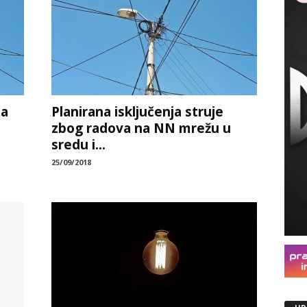
za
Planirana isključenja struje
zbog radova na NN mrežu u
sredu i...
25/09/2018