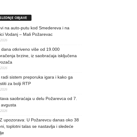
SLEDNJE OBJAVE
vi na auto-putu kod Smedereva i na
ci Vodanj – Mali Požarevac
/2026
i dana otkriveno više od 19.000
račenja brzine, iz saobraćaja isključena
vozača
/2026
radi sistem preporuka igara i kako ga
stiti za bolji RTP
/2026
tava saobraćaja u delu Požarevca od 7.
 avgusta
/2026
 upozorava: U Požarevcu danas oko 38
ni, toplotni talas se nastavlja i sledeće
je