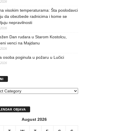
/2026
na visokim temperaturama: Šta poslodavci
ju da obezbede radnicima i kome se
vljuju nepravilnosti
/2026
ežen Dan rudara u Starom Kostolcu,
ženi venci na Majdanu
/2026
 osoba poginula u požaru u Lučici
/2026
NI
I
LENDAR OBJAVA
August 2026