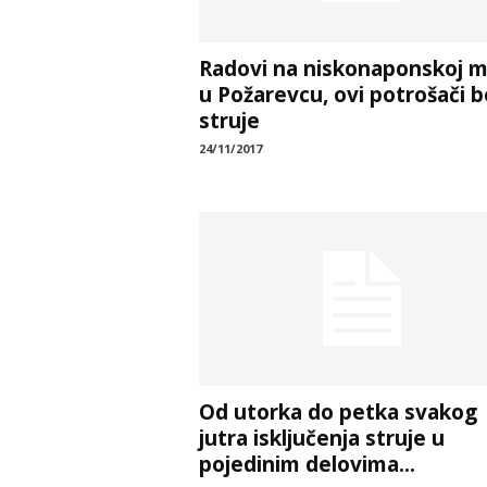
Radovi na niskonaponskoj m
u Požarevcu, ovi potrošači b
struje
24/11/2017
Od utorka do petka svakog
jutra isključenja struje u
pojedinim delovima...