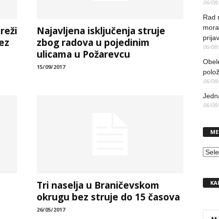
06/08
Rad 
mora
reži
Najavljena isključenja struje
prija
ez
zbog radova u pojedinim
06/08
ulicama u Požarevcu
Obel
15/09/2017
polo
06/08
Jedna
06/08
ME
MEN
KA
Tri naselja u Braničevskom
okrugu bez struje do 15 časova
26/05/2017