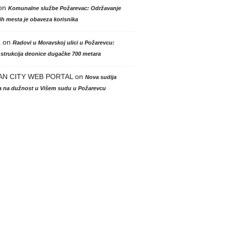
on
Komunalne službe Požarevac: Održavanje
h mesta je obaveza korisnika
a
on
Radovi u Moravskoj ulici u Požarevcu:
strukcija deonice dugačke 700 metara
AN CITY WEB PORTAL
on
Nova sudija
la na dužnost u Višem sudu u Požarevcu