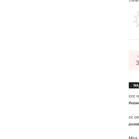
NA
ccc
o
Požare
cc
o
posta
Mira