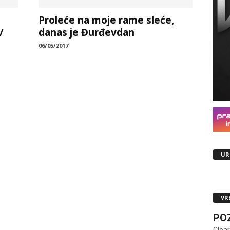
Proleće na moje rame sleće,
/
danas je Đurđevdan
06/05/2017
UR
VR
PO
Clear