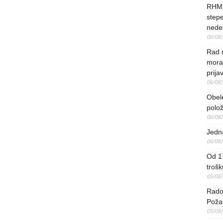
RHMZ
stepe
nedel
06/08
Rad 
mora
prija
06/08
Obel
polo
06/08
Jedna
06/08
Od 17
trošk
05/08
Radov
Poža
05/08