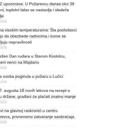
 upozorava: U Požarevcu danas oko 38
ni, toplotni talas se nastavlja i sledeće
je
/2026
na visokim temperaturama: Šta poslodavci
ju da obezbede radnicima i kome se
vljuju nepravilnosti
/2026
ežen Dan rudara u Starom Kostolcu,
ženi venci na Majdanu
/2026
 osoba poginula u požaru u Lučici
/2026
. avgusta 18 novih lekova na recept o
u države, građani će plaćati znatno manje
/2026
i na glavnoj raskrsnici u centru
revca, privremeno zatvaranje saobraćaja
/2026