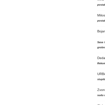
posta
Milos
posta
Boja
Sasa
grobni
Ded
Rekon
URB
stupi
Zvon
sudu 