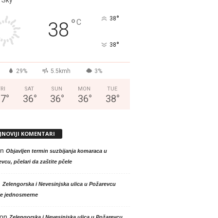
°
38
°
C
38
°
38
29%
5.5kmh
3%
FRI
SAT
SUN
MON
TUE
37
°
36
°
36
°
36
°
38
°
JNOVIJI KOMENTARI
n
Objavljen termin suzbijanja komaraca u
vcu, pčelari da zaštite pčele
n
Zelengorska i Nevesinjska ulica u Požarevcu
le jednosmerne
on
Zelengorska i Nevesinjska ulica u Požarevcu