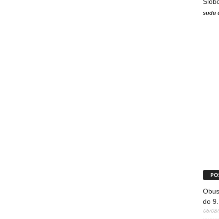
Slob
sudu 
PO
Obus
do 9.
06/08