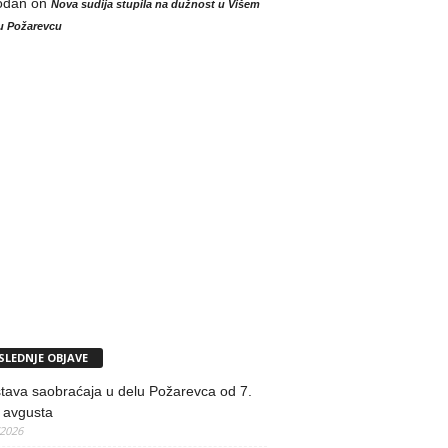
odan
on
Nova sudija stupila na dužnost u Višem
u Požarevcu
SLEDNJE OBJAVE
tava saobraćaja u delu Požarevca od 7.
 avgusta
/2026