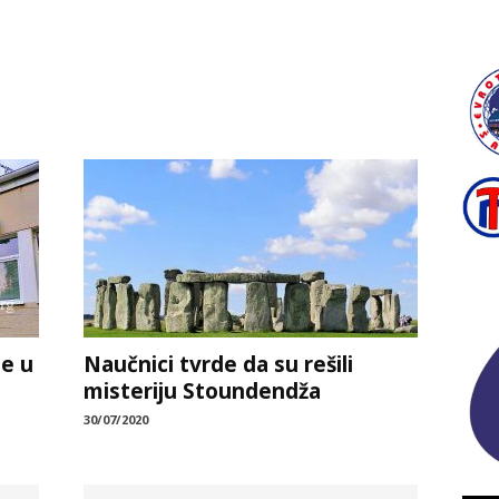
je u
Naučnici tvrde da su rešili
misteriju Stoundendža
30/07/2020