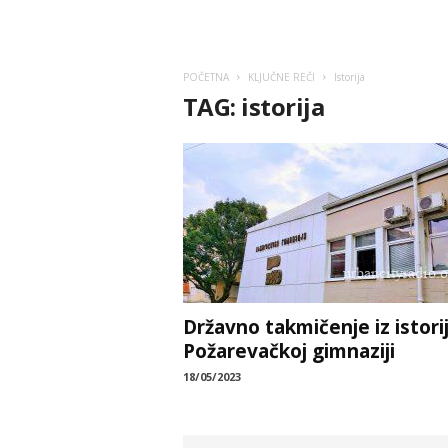
POČETNA
KLJUČNE REČI
Istorija
TAG: istorija
Državno takmičenje iz istori
Požarevačkoj gimnaziji
18/05/2023