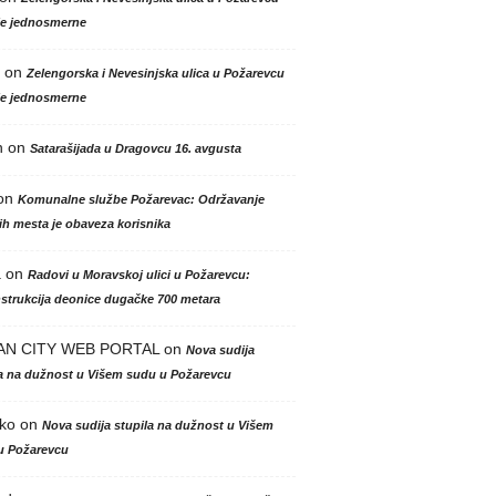
le jednosmerne
on
Zelengorska i Nevesinjska ulica u Požarevcu
le jednosmerne
n
on
Satarašijada u Dragovcu 16. avgusta
on
Komunalne službe Požarevac: Održavanje
h mesta je obaveza korisnika
a
on
Radovi u Moravskoj ulici u Požarevcu:
strukcija deonice dugačke 700 metara
AN CITY WEB PORTAL
on
Nova sudija
la na dužnost u Višem sudu u Požarevcu
ko
on
Nova sudija stupila na dužnost u Višem
u Požarevcu