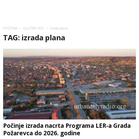
POČETNA
KLJUČNE REČI
Izrada plana
TAG: izrada plana
Počinje izrada nacrta Programa LER-a Grada
Požarevca do 2026. godine