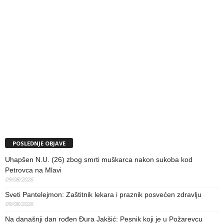
POSLEDNJE OBJAVE
Uhapšen N.U. (26) zbog smrti muškarca nakon sukoba kod
Petrovca na Mlavi
09/08/2026
Sveti Pantelejmon: Zaštitnik lekara i praznik posvećen zdravlju
09/08/2026
Na današnji dan rođen Đura Jakšić: Pesnik koji je u Požarevcu