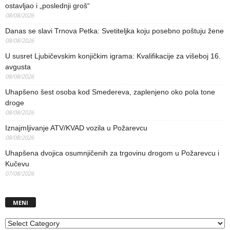
ostavljao i „poslednji groš“
08/08/2026
Danas se slavi Trnova Petka: Svetiteljka koju posebno poštuju žene
08/08/2026
U susret Ljubičevskim konjičkim igrama: Kvalifikacije za višeboj 16.
avgusta
08/08/2026
Uhapšeno šest osoba kod Smedereva, zaplenjeno oko pola tone
droge
08/08/2026
Iznajmljivanje ATV/KVAD vozila u Požarevcu
08/08/2026
Uhapšena dvojica osumnjičenih za trgovinu drogom u Požarevcu i
Kučevu
07/08/2026
MENI
MENI