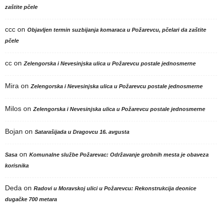
zaštite pčele
ccc
on
Objavljen termin suzbijanja komaraca u Požarevcu, pčelari da zaštite
pčele
cc
on
Zelengorska i Nevesinjska ulica u Požarevcu postale jednosmerne
Mira
on
Zelengorska i Nevesinjska ulica u Požarevcu postale jednosmerne
Milos
on
Zelengorska i Nevesinjska ulica u Požarevcu postale jednosmerne
Bojan
on
Satarašijada u Dragovcu 16. avgusta
on
Sasa
Komunalne službe Požarevac: Održavanje grobnih mesta je obaveza
korisnika
Deda
on
Radovi u Moravskoj ulici u Požarevcu: Rekonstrukcija deonice
dugačke 700 metara