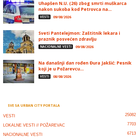
Uhapšen N.U. (26) zbog smrti muškarca
nakon sukoba kod Petrovca na...
VESTI
09/08/2026
Sveti Pantelejmon: Zaštitnik lekara i
praznik posvećen zdravlju
NACIONALNE VESTI
09/08/2026
Na današnji dan rođen Đura Jakšić: Pesnik
koji je u Požarevcu...
VESTI
08/08/2026
SVE SA URBAN CITY PORTALA
25082
VESTI
7703
LOKALNE VESTI // POŽAREVAC
6713
NACIONALNE VESTI