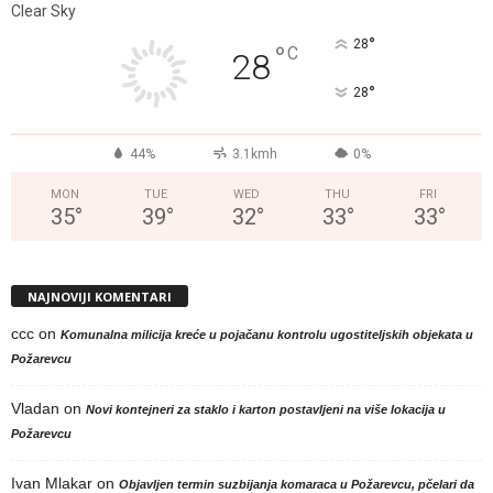
Clear Sky
°
28
°
C
28
°
28
44%
3.1kmh
0%
MON
TUE
WED
THU
FRI
35
°
39
°
32
°
33
°
33
°
NAJNOVIJI KOMENTARI
ccc
on
Komunalna milicija kreće u pojačanu kontrolu ugostiteljskih objekata u
Požarevcu
Vladan
on
Novi kontejneri za staklo i karton postavljeni na više lokacija u
Požarevcu
Ivan Mlakar
on
Objavljen termin suzbijanja komaraca u Požarevcu, pčelari da