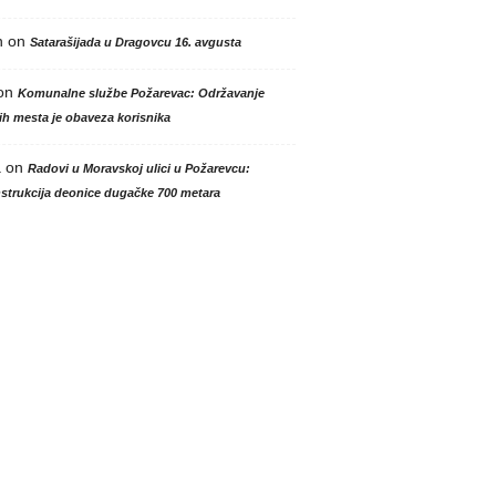
n
on
Satarašijada u Dragovcu 16. avgusta
on
Komunalne službe Požarevac: Održavanje
h mesta je obaveza korisnika
a
on
Radovi u Moravskoj ulici u Požarevcu:
strukcija deonice dugačke 700 metara