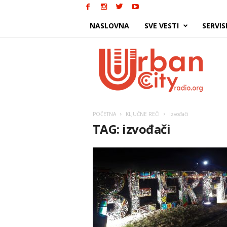
NASLOVNA
SVE VESTI
SERVIS
Urban
City
POČETNA
KLJUČNE REČI
Izvođači
TAG: izvođači