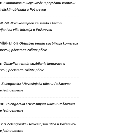
n
Komunalna milicija kreće u pojačanu kontrolu
teljskih objekata u Požarevcu
an
on
Novi kontejneri za staklo i karton
ljeni na više lokacija u Požarevcu
 Mlakar
on
Objavljen termin suzbijanja komaraca
revcu, pčelari da zaštite pčele
n
Objavljen termin suzbijanja komaraca u
vcu, pčelari da zaštite pčele
n
Zelengorska i Nevesinjska ulica u Požarevcu
le jednosmerne
on
Zelengorska i Nevesinjska ulica u Požarevcu
le jednosmerne
on
Zelengorska i Nevesinjska ulica u Požarevcu
le jednosmerne