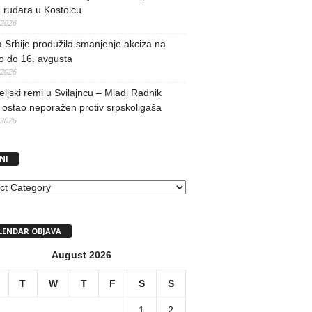
 rudara u Kostolcu
/2026
 Srbije produžila smanjenje akciza na
o do 16. avgusta
/2026
teljski remi u Svilajncu – Mladi Radnik
ostao neporažen protiv srpskoligaša
/2026
NI
I
LENDAR OBJAVA
August 2026
T
W
T
F
S
S
1
2