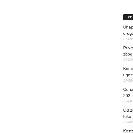
PO
Uhapš
drog
07/08
Priv
zbog 
07/08
Komun
ugost
07/08
Cena 
202 d
07/08
Od 1
toku
07/08
Kosto