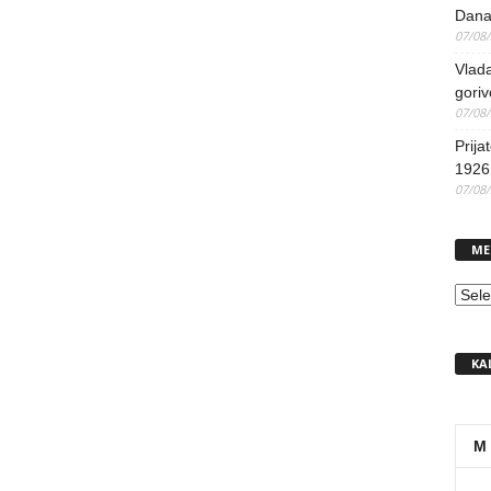
Dana
07/08
Vlada
goriv
07/08
Prija
1926 
07/08
ME
MEN
KA
M