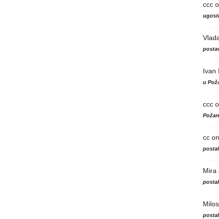
ccc
o
ugosti
Vlad
postav
Ivan
u Poža
ccc
o
Požare
cc
o
posta
Mira
posta
Milos
posta