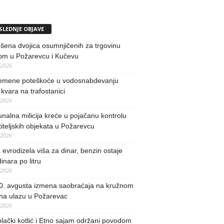
SLEDNJE OBJAVE
ena dvojica osumnjičenih za trgovinu
om u Požarevcu i Kučevu
/2026
remene poteškoće u vodosnabdevanju
kvara na trafostanici
/2026
alna milicija kreće u pojačanu kontrolu
iteljskih objekata u Požarevcu
/2026
evrodizela viša za dinar, benzin ostaje
inara po litru
/2026
0. avgusta izmena saobraćaja na kružnom
 na ulazu u Požarevac
/2026
lački kotlić i Etno sajam održani povodom