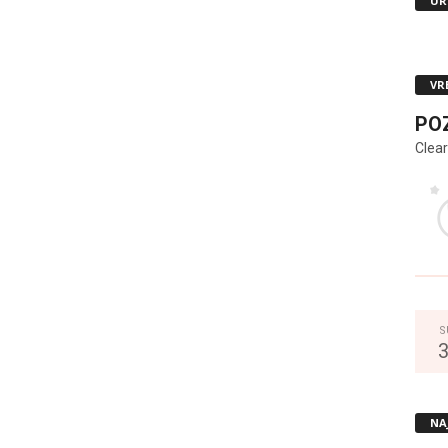
UR
VR
PO
Clear
S
NA