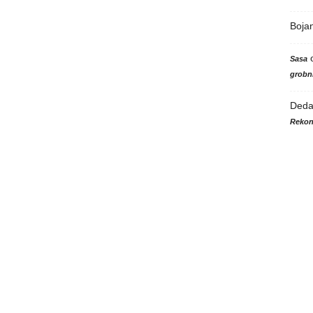
Boja
Sasa
grobni
Ded
Rekon