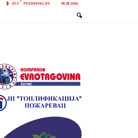
C
POZAREVAC,RS
08.08.2026.
20.3