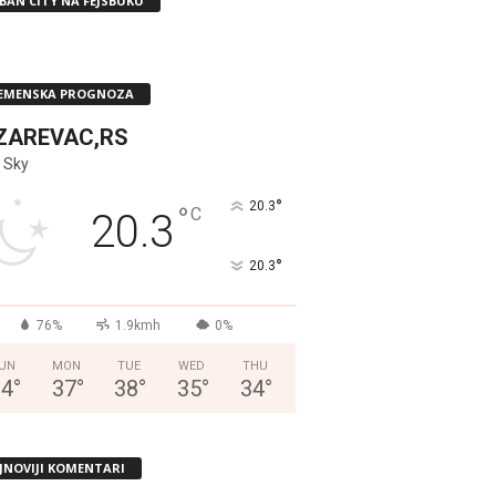
BAN CITY NA FEJSBUKU
EMENSKA PROGNOZA
ZAREVAC,RS
 Sky
°
20.3
°
C
20.3
°
20.3
76%
1.9kmh
0%
UN
MON
TUE
WED
THU
34
°
37
°
38
°
35
°
34
°
JNOVIJI KOMENTARI