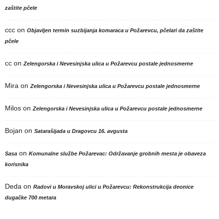
zaštite pčele
ccc
on
Objavljen termin suzbijanja komaraca u Požarevcu, pčelari da zaštite
pčele
cc
on
Zelengorska i Nevesinjska ulica u Požarevcu postale jednosmerne
Mira
on
Zelengorska i Nevesinjska ulica u Požarevcu postale jednosmerne
Milos
on
Zelengorska i Nevesinjska ulica u Požarevcu postale jednosmerne
Bojan
on
Satarašijada u Dragovcu 16. avgusta
on
Sasa
Komunalne službe Požarevac: Održavanje grobnih mesta je obaveza
korisnika
Deda
on
Radovi u Moravskoj ulici u Požarevcu: Rekonstrukcija deonice
dugačke 700 metara