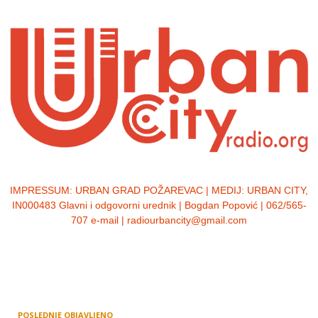
IMPRESSUM:
URBAN GRAD POŽAREVAC | MEDIJ: URBAN CITY,
IN000483 Glavni i odgovorni urednik | Bogdan Popović | 062/565-
707 e-mail | radiourbancity@gmail.com
POSLEDNJE OBJAVLJENO