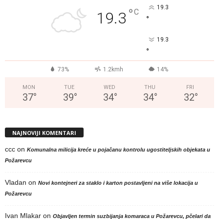
19.3
°
C
19.3
°
19.3
°
73%
1.2kmh
14%
MON
TUE
WED
THU
FRI
37
°
39
°
34
°
34
°
32
°
NAJNOVIJI KOMENTARI
ccc
on
Komunalna milicija kreće u pojačanu kontrolu ugostiteljskih objekata u
Požarevcu
Vladan
on
Novi kontejneri za staklo i karton postavljeni na više lokacija u
Požarevcu
Ivan Mlakar
on
Objavljen termin suzbijanja komaraca u Požarevcu, pčelari da