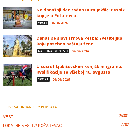
Na današnji dan rođen Đura Jakšić: Pesnik
koji je u Požarevcu...
VESTI
08/08/2026
Danas se slavi Trnova Petka: Svetiteljka
koju posebno poštuju žene
NACIONALNE VESTI
08/08/2026
U susret Ljubičevskim konjičkim igrama:
Kvalifikacije za višeboj 16. avgusta
SPORT
08/08/2026
SVE SA URBAN CITY PORTALA
25081
VESTI
7702
LOKALNE VESTI // POŽAREVAC