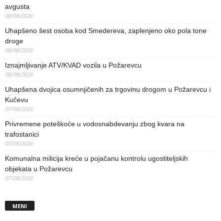
avgusta
08/08/2026
Uhapšeno šest osoba kod Smedereva, zaplenjeno oko pola tone
droge
08/08/2026
Iznajmljivanje ATV/KVAD vozila u Požarevcu
08/08/2026
Uhapšena dvojica osumnjičenih za trgovinu drogom u Požarevcu i
Kučevu
07/08/2026
Privremene poteškoće u vodosnabdevanju zbog kvara na
trafostanici
07/08/2026
Komunalna milicija kreće u pojačanu kontrolu ugostiteljskih
objekata u Požarevcu
07/08/2026
MENI