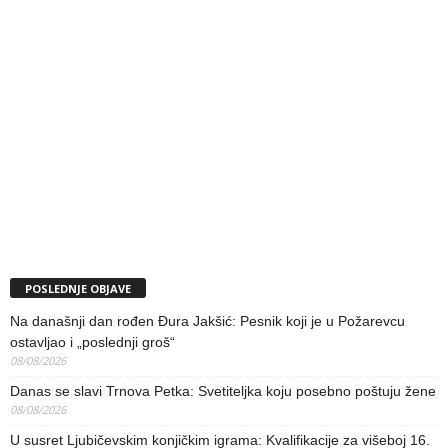
POSLEDNJE OBJAVE
Na današnji dan rođen Đura Jakšić: Pesnik koji je u Požarevcu
ostavljao i „poslednji groš“
08/08/2026
Danas se slavi Trnova Petka: Svetiteljka koju posebno poštuju žene
08/08/2026
U susret Ljubičevskim konjičkim igrama: Kvalifikacije za višeboj 16.