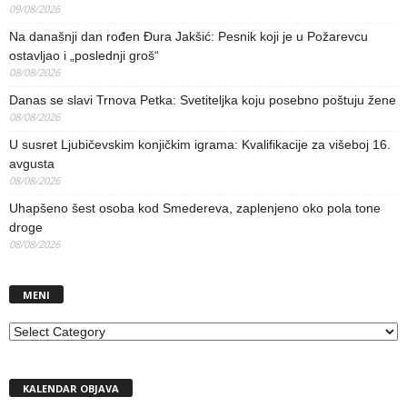
09/08/2026
Na današnji dan rođen Đura Jakšić: Pesnik koji je u Požarevcu
ostavljao i „poslednji groš“
08/08/2026
Danas se slavi Trnova Petka: Svetiteljka koju posebno poštuju žene
08/08/2026
U susret Ljubičevskim konjičkim igrama: Kvalifikacije za višeboj 16.
avgusta
08/08/2026
Uhapšeno šest osoba kod Smedereva, zaplenjeno oko pola tone
droge
08/08/2026
MENI
MENI
KALENDAR OBJAVA