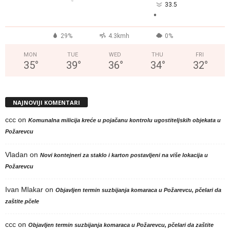
33.5
°
29%
4.3kmh
0%
MON
TUE
WED
THU
FRI
35
°
39
°
36
°
34
°
32
°
NAJNOVIJI KOMENTARI
ccc
on
Komunalna milicija kreće u pojačanu kontrolu ugostiteljskih objekata u
Požarevcu
Vladan
on
Novi kontejneri za staklo i karton postavljeni na više lokacija u
Požarevcu
Ivan Mlakar
on
Objavljen termin suzbijanja komaraca u Požarevcu, pčelari da
zaštite pčele
ccc
on
Objavljen termin suzbijanja komaraca u Požarevcu, pčelari da zaštite