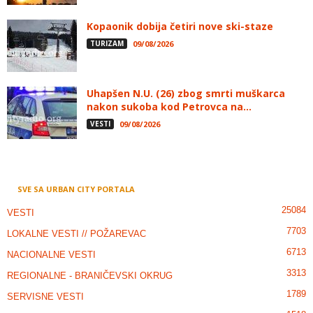
Kopaonik dobija četiri nove ski-staze
TURIZAM
09/08/2026
Uhapšen N.U. (26) zbog smrti muškarca
nakon sukoba kod Petrovca na...
VESTI
09/08/2026
SVE SA URBAN CITY PORTALA
25084
VESTI
7703
LOKALNE VESTI // POŽAREVAC
6713
NACIONALNE VESTI
3313
REGIONALNE - BRANIČEVSKI OKRUG
1789
SERVISNE VESTI