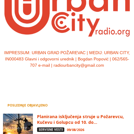
IMPRESSUM:
URBAN GRAD POŽAREVAC | MEDIJ: URBAN CITY,
IN000483 Glavni i odgovorni urednik | Bogdan Popović | 062/565-
707 e-mail | radiourbancity@gmail.com
POSLEDNJE OBJAVLJENO
Planirana isključenja struje u Požarevcu,
Kučevu i Golupcu od 10. do...
SERVISNE VESTI
09/08/2026