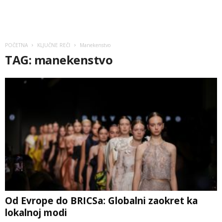
POČETNA
KLJUČNE REČI
Manekenstvo
TAG: manekenstvo
Od Evrope do BRICSa: Globalni zaokret ka
lokalnoj modi