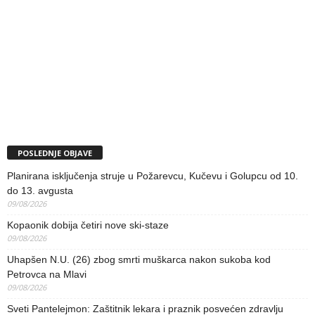
POSLEDNJE OBJAVE
Planirana isključenja struje u Požarevcu, Kučevu i Golupcu od 10.
do 13. avgusta
09/08/2026
Kopaonik dobija četiri nove ski-staze
09/08/2026
Uhapšen N.U. (26) zbog smrti muškarca nakon sukoba kod
Petrovca na Mlavi
09/08/2026
Sveti Pantelejmon: Zaštitnik lekara i praznik posvećen zdravlju