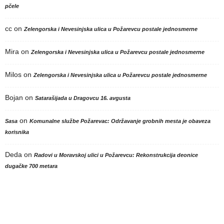
pčele
cc
on
Zelengorska i Nevesinjska ulica u Požarevcu postale jednosmerne
Mira
on
Zelengorska i Nevesinjska ulica u Požarevcu postale jednosmerne
Milos
on
Zelengorska i Nevesinjska ulica u Požarevcu postale jednosmerne
Bojan
on
Satarašijada u Dragovcu 16. avgusta
on
Sasa
Komunalne službe Požarevac: Održavanje grobnih mesta je obaveza
korisnika
Deda
on
Radovi u Moravskoj ulici u Požarevcu: Rekonstrukcija deonice
dugačke 700 metara